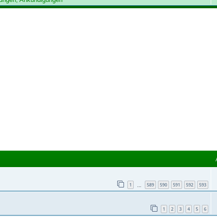
1
589
590
591
592
593
…
1
2
3
4
5
6