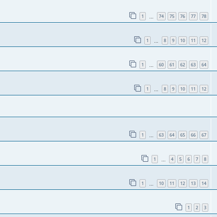
1
74
75
76
77
78
…
1
8
9
10
11
12
…
1
60
61
62
63
64
…
1
8
9
10
11
12
…
1
63
64
65
66
67
…
1
4
5
6
7
8
…
1
10
11
12
13
14
…
1
2
3