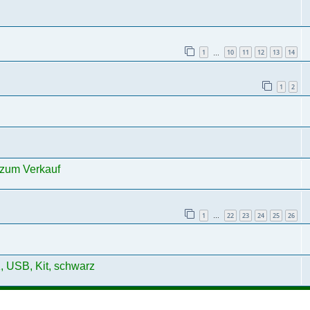
1
10
11
12
13
14
…
1
2
 zum Verkauf
1
22
23
24
25
26
…
, USB, Kit, schwarz