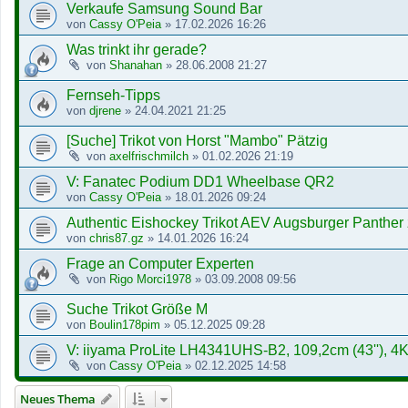
Verkaufe Samsung Sound Bar
von
Cassy O'Peia
»
17.02.2026 16:26
Was trinkt ihr gerade?
von
Shanahan
»
28.06.2008 21:27
Fernseh-Tipps
von
djrene
»
24.04.2021 21:25
[Suche] Trikot von Horst "Mambo" Pätzig
von
axelfrischmilch
»
01.02.2026 21:19
V: Fanatec Podium DD1 Wheelbase QR2
von
Cassy O'Peia
»
18.01.2026 09:24
Authentic Eishockey Trikot AEV Augsburger Panther
von
chris87.gz
»
14.01.2026 16:24
Frage an Computer Experten
von
Rigo Morci1978
»
03.09.2008 09:56
Suche Trikot Größe M
von
Boulin178pim
»
05.12.2025 09:28
V: iiyama ProLite LH4341UHS-B2, 109,2cm (43''), 4K
von
Cassy O'Peia
»
02.12.2025 14:58
Neues Thema