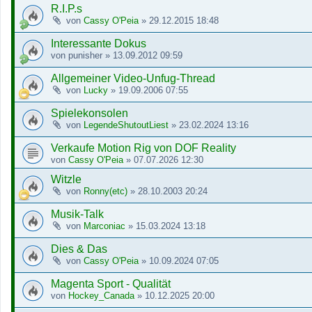
R.I.P.s
von
Cassy O'Peia
»
29.12.2015 18:48
Interessante Dokus
von
punisher
»
13.09.2012 09:59
Allgemeiner Video-Unfug-Thread
von
Lucky
»
19.09.2006 07:55
Spielekonsolen
von
LegendeShutoutLiest
»
23.02.2024 13:16
Verkaufe Motion Rig von DOF Reality
von
Cassy O'Peia
»
07.07.2026 12:30
Witzle
von
Ronny(etc)
»
28.10.2003 20:24
Musik-Talk
von
Marconiac
»
15.03.2024 13:18
Dies & Das
von
Cassy O'Peia
»
10.09.2024 07:05
Magenta Sport - Qualität
von
Hockey_Canada
»
10.12.2025 20:00