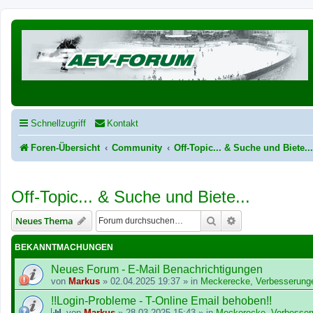
Schnellzugriff
Kontakt
Foren-Übersicht
Community
Off-Topic... & Suche und Biete..
Off-Topic... & Suche und Biete...
Suche
Erweiterte Suche
Neues Thema
BEKANNTMACHUNGEN
Neues Forum - E-Mail Benachrichtigungen
von
Markus
»
02.04.2025 19:37
» in
Meckerecke, Verbesserung
!!Login-Probleme - T-Online Email behoben!!
von
Markus
»
28.03.2025 15:43
» in
Meckerecke, Verbesser