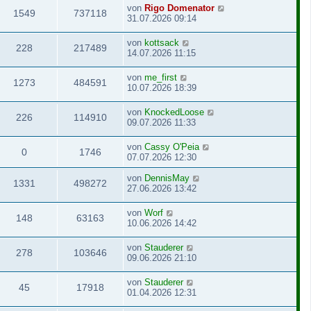
von
Rigo Domenator
1549
737118
31.07.2026 09:14
von
kottsack
228
217489
14.07.2026 11:15
von
me_first
1273
484591
10.07.2026 18:39
von
KnockedLoose
226
114910
09.07.2026 11:33
von
Cassy O'Peia
0
1746
07.07.2026 12:30
von
DennisMay
1331
498272
27.06.2026 13:42
von
Worf
148
63163
10.06.2026 14:42
von
Stauderer
278
103646
09.06.2026 21:10
von
Stauderer
45
17918
01.04.2026 12:31