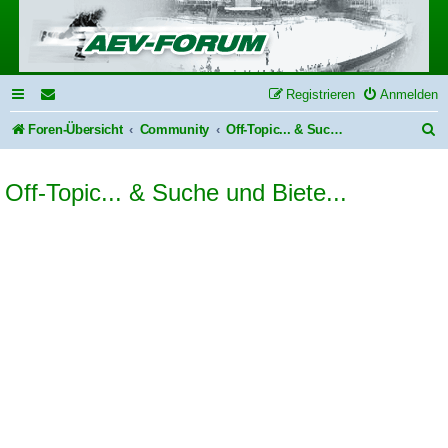
Registrieren
Anmelden
S
Foren-Übersicht
Community
Off-Topic... & Suche und Biete...
u
Off-Topic... & Suche und Biete...
c
h
e