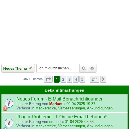
Suche
Erweiterte Suche
Neues Thema
Seite
1
von
244
1
2
3
4
5
244
Nächste
4877 Themen
…
Bekanntmachungen
Neues Forum - E-Mail Benachrichtigungen
Letzter Beitrag von
Markus
«
02.04.2025 19:37
Verfasst in
Meckerecke, Verbesserungen, Ankündigungen
!!Login-Probleme - T-Online Email behoben!!
Letzter Beitrag von
smued
«
01.04.2025 08:33
Verfasst in
Meckerecke, Verbesserungen, Ankündigungen