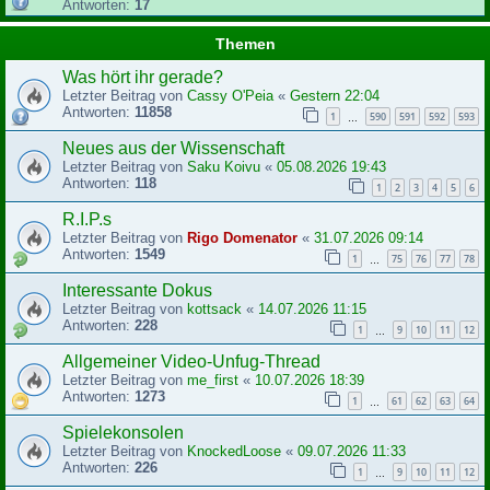
Antworten:
17
Themen
Was hört ihr gerade?
Letzter Beitrag von
Cassy O'Peia
«
Gestern 22:04
Antworten:
11858
1
590
591
592
593
…
Neues aus der Wissenschaft
Letzter Beitrag von
Saku Koivu
«
05.08.2026 19:43
Antworten:
118
1
2
3
4
5
6
R.I.P.s
Letzter Beitrag von
Rigo Domenator
«
31.07.2026 09:14
Antworten:
1549
1
75
76
77
78
…
Interessante Dokus
Letzter Beitrag von
kottsack
«
14.07.2026 11:15
Antworten:
228
1
9
10
11
12
…
Allgemeiner Video-Unfug-Thread
Letzter Beitrag von
me_first
«
10.07.2026 18:39
Antworten:
1273
1
61
62
63
64
…
Spielekonsolen
Letzter Beitrag von
KnockedLoose
«
09.07.2026 11:33
Antworten:
226
1
9
10
11
12
…