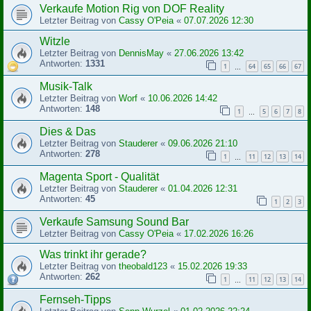
Verkaufe Motion Rig von DOF Reality
Letzter Beitrag von
Cassy O'Peia
«
07.07.2026 12:30
Witzle
Letzter Beitrag von
DennisMay
«
27.06.2026 13:42
Antworten:
1331
1
64
65
66
67
…
Musik-Talk
Letzter Beitrag von
Worf
«
10.06.2026 14:42
Antworten:
148
1
5
6
7
8
…
Dies & Das
Letzter Beitrag von
Stauderer
«
09.06.2026 21:10
Antworten:
278
1
11
12
13
14
…
Magenta Sport - Qualität
Letzter Beitrag von
Stauderer
«
01.04.2026 12:31
Antworten:
45
1
2
3
Verkaufe Samsung Sound Bar
Letzter Beitrag von
Cassy O'Peia
«
17.02.2026 16:26
Was trinkt ihr gerade?
Letzter Beitrag von
theobald123
«
15.02.2026 19:33
Antworten:
262
1
11
12
13
14
…
Fernseh-Tipps