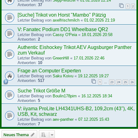
Letzter Beitrag von
Sepp-Wurzel
«
01.02.2026 22:24
Antworten:
37
1
2
[Suche] Trikot von Horst "Mambo" Pätzig
Letzter Beitrag von
axelfrischmilch
«
01.02.2026 21:19
V: Fanatec Podium DD1 Wheelbase QR2
Letzter Beitrag von
Cassy O'Peia
«
18.01.2026 20:58
Antworten:
2
Authentic Eishockey Trikot AEV Augsburger Panther
zum Verkauf
Letzter Beitrag von
GreenHill
«
17.01.2026 22:46
Antworten:
10
Frage an Computer Experten
Letzter Beitrag von
Saku Koivu
«
19.12.2025 19:27
Antworten:
517
1
23
24
25
26
…
Suche Trikot Größe M
Letzter Beitrag von
Boulin178pim
«
16.12.2025 18:34
Antworten:
5
V: iiyama ProLite LH4341UHS-B2, 109,2cm (43''), 4K,
USB, Kit, schwarz
Letzter Beitrag von
aev-panther
«
07.12.2025 15:43
Antworten:
7
Neues Thema