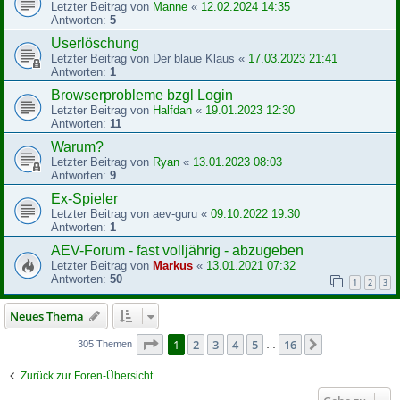
Letzter Beitrag von
Manne
«
12.02.2024 14:35
Antworten:
5
Userlöschung
Letzter Beitrag von
Der blaue Klaus
«
17.03.2023 21:41
Antworten:
1
Browserprobleme bzgl Login
Letzter Beitrag von
Halfdan
«
19.01.2023 12:30
Antworten:
11
Warum?
Letzter Beitrag von
Ryan
«
13.01.2023 08:03
Antworten:
9
Ex-Spieler
Letzter Beitrag von
aev-guru
«
09.10.2022 19:30
Antworten:
1
AEV-Forum - fast volljährig - abzugeben
Letzter Beitrag von
Markus
«
13.01.2021 07:32
Antworten:
50
1
2
3
Neues Thema
Seite
1
von
16
1
2
3
4
5
16
Nächste
305 Themen
…
Zurück zur Foren-Übersicht