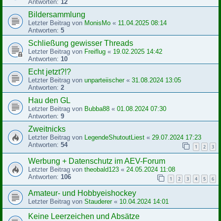
Antworten:
12
Bildersammlung
Letzter Beitrag von
MonisMo
«
11.04.2025 08:14
Antworten:
5
Schließung gewisser Threads
Letzter Beitrag von
Freiflug
«
19.02.2025 14:42
Antworten:
10
Echt jetzt?!?
Letzter Beitrag von
unparteiischer
«
31.08.2024 13:05
Antworten:
2
Hau den GL
Letzter Beitrag von
Bubba88
«
01.08.2024 07:30
Antworten:
9
Zweitnicks
Letzter Beitrag von
LegendeShutoutLiest
«
29.07.2024 17:23
Antworten:
54
1
2
3
Werbung + Datenschutz im AEV-Forum
Letzter Beitrag von
theobald123
«
24.05.2024 11:08
Antworten:
106
1
2
3
4
5
6
Amateur- und Hobbyeishockey
Letzter Beitrag von
Stauderer
«
10.04.2024 14:01
Keine Leerzeichen und Absätze