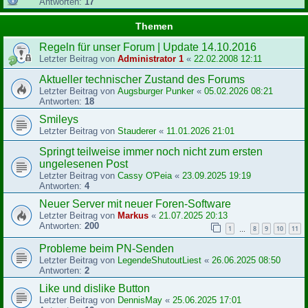
Antworten:
17
Themen
Regeln für unser Forum | Update 14.10.2016
Letzter Beitrag von
Administrator 1
«
22.02.2008 12:11
Aktueller technischer Zustand des Forums
Letzter Beitrag von
Augsburger Punker
«
05.02.2026 08:21
Antworten:
18
Smileys
Letzter Beitrag von
Stauderer
«
11.01.2026 21:01
Springt teilweise immer noch nicht zum ersten
ungelesenen Post
Letzter Beitrag von
Cassy O'Peia
«
23.09.2025 19:19
Antworten:
4
Neuer Server mit neuer Foren-Software
Letzter Beitrag von
Markus
«
21.07.2025 20:13
Antworten:
200
1
8
9
10
11
…
Probleme beim PN-Senden
Letzter Beitrag von
LegendeShutoutLiest
«
26.06.2025 08:50
Antworten:
2
Like und dislike Button
Letzter Beitrag von
DennisMay
«
25.06.2025 17:01