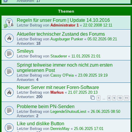
Antworten:
17
Themen
Regeln für unser Forum | Update 14.10.2016
Letzter Beitrag von
Administrator 1
«
22.02.2008 12:11
Aktueller technischer Zustand des Forums
Letzter Beitrag von
Augsburger Punker
«
05.02.2026 08:21
Antworten:
18
Smileys
Letzter Beitrag von
Stauderer
«
11.01.2026 21:01
Springt teilweise immer noch nicht zum ersten
ungelesenen Post
Letzter Beitrag von
Cassy O'Peia
«
23.09.2025 19:19
Antworten:
4
Neuer Server mit neuer Foren-Software
Letzter Beitrag von
Markus
«
21.07.2025 20:13
Antworten:
200
1
8
9
10
11
…
Probleme beim PN-Senden
Letzter Beitrag von
LegendeShutoutLiest
«
26.06.2025 08:50
Antworten:
2
Like und dislike Button
Letzter Beitrag von
DennisMay
«
25.06.2025 17:01