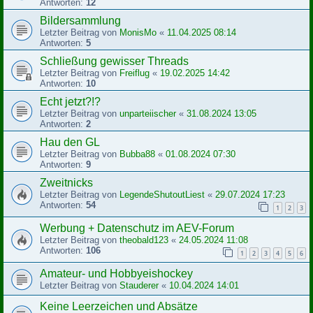
Antworten:
12
Bildersammlung
Letzter Beitrag von
MonisMo
«
11.04.2025 08:14
Antworten:
5
Schließung gewisser Threads
Letzter Beitrag von
Freiflug
«
19.02.2025 14:42
Antworten:
10
Echt jetzt?!?
Letzter Beitrag von
unparteiischer
«
31.08.2024 13:05
Antworten:
2
Hau den GL
Letzter Beitrag von
Bubba88
«
01.08.2024 07:30
Antworten:
9
Zweitnicks
Letzter Beitrag von
LegendeShutoutLiest
«
29.07.2024 17:23
Antworten:
54
1
2
3
Werbung + Datenschutz im AEV-Forum
Letzter Beitrag von
theobald123
«
24.05.2024 11:08
Antworten:
106
1
2
3
4
5
6
Amateur- und Hobbyeishockey
Letzter Beitrag von
Stauderer
«
10.04.2024 14:01
Keine Leerzeichen und Absätze