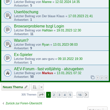
Letzter Beitrag von
Manne
«
12.02.2024 14:35
Antworten:
5
Userlöschung
Letzter Beitrag von
Der blaue Klaus
«
17.03.2023 21:41
Antworten:
1
Browserprobleme bzgl Login
Letzter Beitrag von
Halfdan
«
19.01.2023 12:30
Antworten:
11
Warum?
Letzter Beitrag von
Ryan
«
13.01.2023 08:03
Antworten:
9
Ex-Spieler
Letzter Beitrag von
aev-guru
«
09.10.2022 19:30
Antworten:
1
AEV-Forum - fast volljährig - abzugeben
Letzter Beitrag von
Markus
«
13.01.2021 07:32
Antworten:
50
1
2
3
Neues Thema
Seite
1
von
16
1
2
3
4
5
16
Nächste
305 Themen
…
Zurück zur Foren-Übersicht