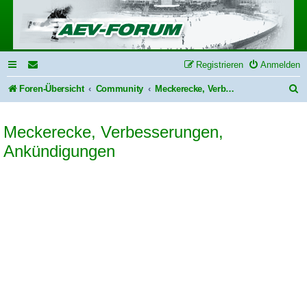
Registrieren
Anmelden
S
Foren-Übersicht
Community
Meckerecke, Verbesserungen, Ankündigungen
u
Meckerecke, Verbesserungen,
c
Ankündigungen
h
e