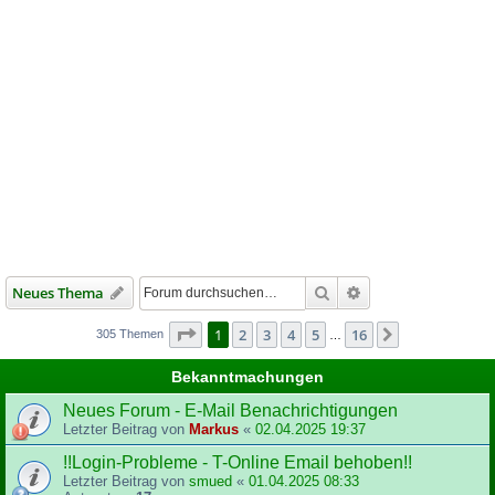
Suche
Erweiterte Suche
Neues Thema
Seite
1
von
16
1
2
3
4
5
16
Nächste
305 Themen
…
Bekanntmachungen
Neues Forum - E-Mail Benachrichtigungen
Letzter Beitrag von
Markus
«
02.04.2025 19:37
!!Login-Probleme - T-Online Email behoben!!
Letzter Beitrag von
smued
«
01.04.2025 08:33