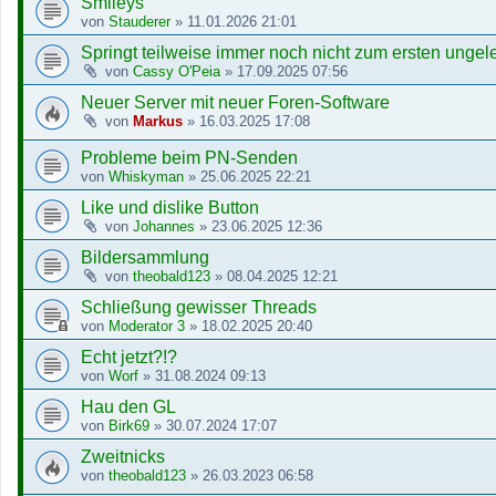
Smileys
von
Stauderer
»
11.01.2026 21:01
Springt teilweise immer noch nicht zum ersten unge
von
Cassy O'Peia
»
17.09.2025 07:56
Neuer Server mit neuer Foren-Software
von
Markus
»
16.03.2025 17:08
Probleme beim PN-Senden
von
Whiskyman
»
25.06.2025 22:21
Like und dislike Button
von
Johannes
»
23.06.2025 12:36
Bildersammlung
von
theobald123
»
08.04.2025 12:21
Schließung gewisser Threads
von
Moderator 3
»
18.02.2025 20:40
Echt jetzt?!?
von
Worf
»
31.08.2024 09:13
Hau den GL
von
Birk69
»
30.07.2024 17:07
Zweitnicks
von
theobald123
»
26.03.2023 06:58