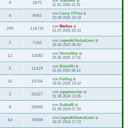
von
Stauderer
0
2875
11.01.2026 21:01
von
Cassy O'Peia
4
9492
23.09.2025 19:19
von
Markus
200
116731
21.07.2025 20:13
von
LegendeShutoutLiest
2
7150
26.06.2025 08:50
von
DennisMay
12
11592
25.06.2025 17:01
von
MonisMo
5
12429
11.04.2025 08:14
von
Freiflug
10
19756
19.02.2025 14:42
von
unparteiischer
2
26227
31.08.2024 13:05
von
Bubba88
9
29995
01.08.2024 07:30
von
LegendeShutoutLiest
54
78598
29.07.2024 17:23