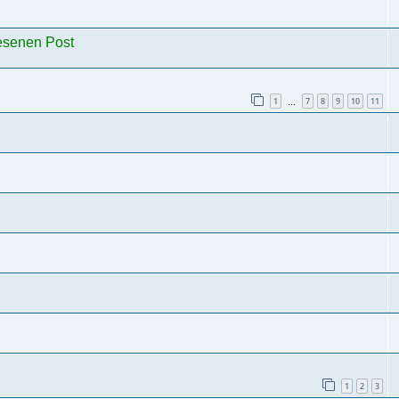
lesenen Post
1
7
8
9
10
11
…
1
2
3