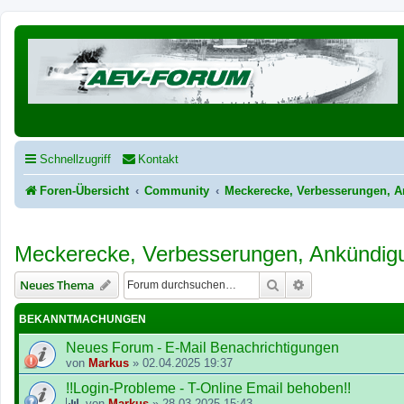
Schnellzugriff
Kontakt
Foren-Übersicht
Community
Meckerecke, Verbesserungen, 
Meckerecke, Verbesserungen, Ankündig
Suche
Erweiterte Suche
Neues Thema
BEKANNTMACHUNGEN
Neues Forum - E-Mail Benachrichtigungen
von
Markus
»
02.04.2025 19:37
!!Login-Probleme - T-Online Email behoben!!
von
Markus
»
28.03.2025 15:43