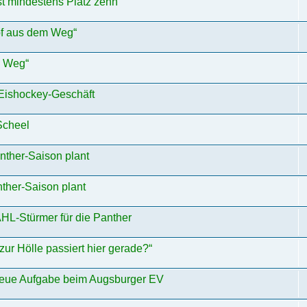
ist mindestens Platz zehn“
f aus dem Weg“
m Weg“
 Eishockey-Geschäft
Scheel
nther-Saison plant
ther-Saison plant
HL-Stürmer für die Panther
ur Hölle passiert hier gerade?“
 neue Aufgabe beim Augsburger EV