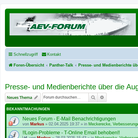
Schnellzugriff
Kontakt
Foren-Übersicht
Panther-Talk
Presse- und Medienberichte üb
Presse- und Medienberichte über die Au
Suche
Erweiterte Suche
Neues Thema
BEKANNTMACHUNGEN
Neues Forum - E-Mail Benachrichtigungen
von
Markus
»
02.04.2025 19:37
» in
Meckerecke, Verbesserung
!!Login-Probleme - T-Online Email behoben!!
von
Markus
»
28.03.2025 15:43
» in
Meckerecke, Verbesser