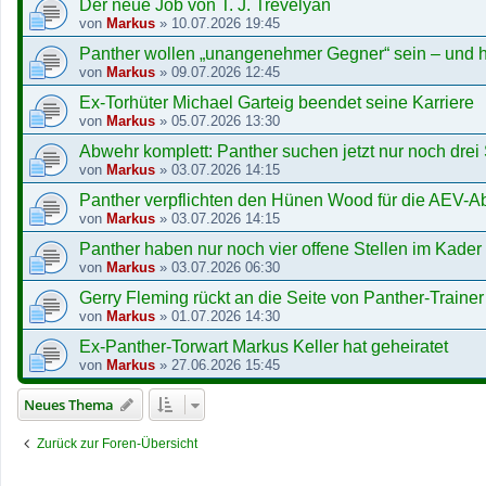
Der neue Job von T. J. Trevelyan
von
Markus
»
10.07.2026 19:45
Panther wollen „unangenehmer Gegner“ sein – und h
von
Markus
»
09.07.2026 12:45
Ex-Torhüter Michael Garteig beendet seine Karriere
von
Markus
»
05.07.2026 13:30
Abwehr komplett: Panther suchen jetzt nur noch drei
von
Markus
»
03.07.2026 14:15
Panther verpflichten den Hünen Wood für die AEV-
von
Markus
»
03.07.2026 14:15
Panther haben nur noch vier offene Stellen im Kader
von
Markus
»
03.07.2026 06:30
Gerry Fleming rückt an die Seite von Panther-Trainer 
von
Markus
»
01.07.2026 14:30
Ex-Panther-Torwart Markus Keller hat geheiratet
von
Markus
»
27.06.2026 15:45
Neues Thema
Zurück zur Foren-Übersicht