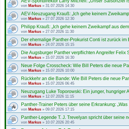
AEV-Sportdirektor Larry Mitchell: „Unser Saisonziel 
von
Markus
»
31.07.2026 14:30
AEV-Neuzugang Krauß: „Ich gehe keinem Zweikamp
von
Markus
»
27.07.2026 12:30
Philipp Krauß: „Ich gehe keinem Zweikampf aus de
von
Markus
»
27.07.2026 11:30
Der ehemalige Panther-Prokurist Conti ist zurück im
von
Markus
»
24.07.2026 15:15
Die Augsburger Panther verpflichten Angreifer Felix 
von
Markus
»
15.07.2026 16:30
Neue Folge Crosscheck: Wie Bill Peters die neue Pa
von
Markus
»
15.07.2026 10:00
Rückkehr an die Bande: Wie Bill Peters die neue Pan
von
Markus
»
15.07.2026 06:45
Neuzugang Luke Toporowski: Ein junger, hungriger A
von
Markus
»
12.07.2026 11:15
Panther-Trainer Peters über seine Erkrankung: „Was z
von
Markus
»
09.07.2026 17:15
Panther-Legende T. J. Trevelyan spricht über seine
von
Markus
»
10.07.2026 20:45