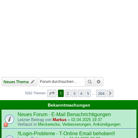
Suche
Erweiterte Suche
Neues Thema
Seite
1
von
264
1
2
3
4
5
264
Nächste
5262 Themen
…
Bekanntmachungen
Neues Forum - E-Mail Benachrichtigungen
Letzter Beitrag von
Markus
«
02.04.2025 19:37
Verfasst in
Meckerecke, Verbesserungen, Ankündigungen
!!Login-Probleme - T-Online Email behoben!!