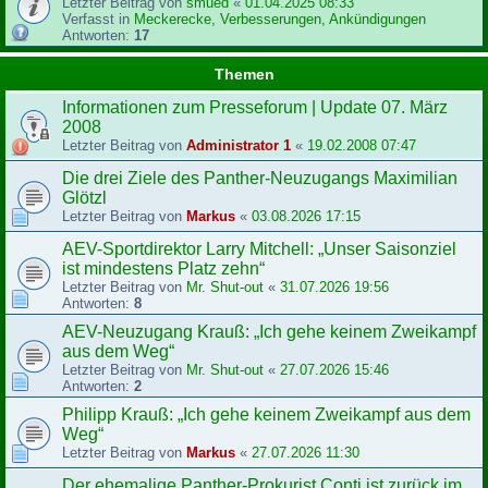
Letzter Beitrag von
smued
«
01.04.2025 08:33
Verfasst in
Meckerecke, Verbesserungen, Ankündigungen
Antworten:
17
Themen
Informationen zum Presseforum | Update 07. März
2008
Letzter Beitrag von
Administrator 1
«
19.02.2008 07:47
Die drei Ziele des Panther-Neuzugangs Maximilian
Glötzl
Letzter Beitrag von
Markus
«
03.08.2026 17:15
AEV-Sportdirektor Larry Mitchell: „Unser Saisonziel
ist mindestens Platz zehn“
Letzter Beitrag von
Mr. Shut-out
«
31.07.2026 19:56
Antworten:
8
AEV-Neuzugang Krauß: „Ich gehe keinem Zweikampf
aus dem Weg“
Letzter Beitrag von
Mr. Shut-out
«
27.07.2026 15:46
Antworten:
2
Philipp Krauß: „Ich gehe keinem Zweikampf aus dem
Weg“
Letzter Beitrag von
Markus
«
27.07.2026 11:30
Der ehemalige Panther-Prokurist Conti ist zurück im