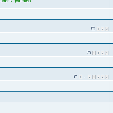
üher Rigoturnier)
1
2
3
1
2
3
4
1
3
4
5
6
7
…