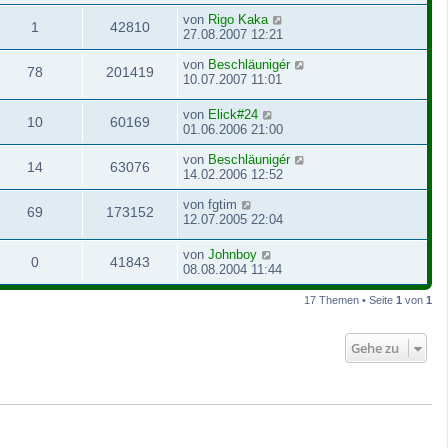
von
Rigo Kaka
1
42810
27.08.2007 12:21
von
Beschläunigér
78
201419
10.07.2007 11:01
von
Elick#24
10
60169
01.06.2006 21:00
von
Beschläunigér
14
63076
14.02.2006 12:52
von
fgtim
69
173152
12.07.2005 22:04
von
Johnboy
0
41843
08.08.2004 11:44
17 Themen • Seite
1
von
1
Gehe zu