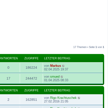
17 Themen • Seite
1
von
1
ANTWORTEN
ZUGRIFFE
LETZTER BEITRAG
von
Markus
0
186224
02.04.2025 19:37
von
smued
17
244472
01.04.2025 08:33
ANTWORTEN
ZUGRIFFE
LETZTER BEITRAG
von
Rigo Krachtuschek
2
162851
27.02.2016 21:05