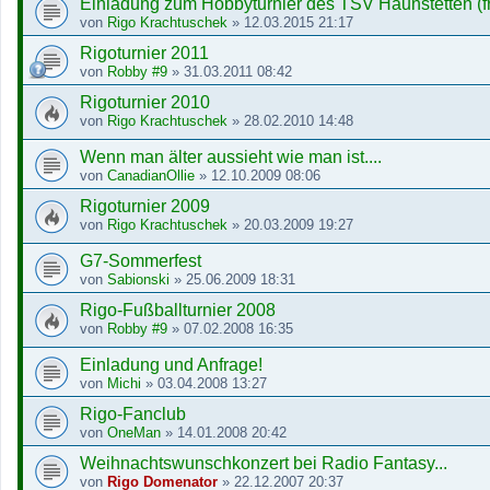
Einladung zum Hobbyturnier des TSV Haunstetten (fr
von
Rigo Krachtuschek
»
12.03.2015 21:17
Rigoturnier 2011
von
Robby #9
»
31.03.2011 08:42
Rigoturnier 2010
von
Rigo Krachtuschek
»
28.02.2010 14:48
Wenn man älter aussieht wie man ist....
von
CanadianOllie
»
12.10.2009 08:06
Rigoturnier 2009
von
Rigo Krachtuschek
»
20.03.2009 19:27
G7-Sommerfest
von
Sabionski
»
25.06.2009 18:31
Rigo-Fußballturnier 2008
von
Robby #9
»
07.02.2008 16:35
Einladung und Anfrage!
von
Michi
»
03.04.2008 13:27
Rigo-Fanclub
von
OneMan
»
14.01.2008 20:42
Weihnachtswunschkonzert bei Radio Fantasy...
von
Rigo Domenator
»
22.12.2007 20:37