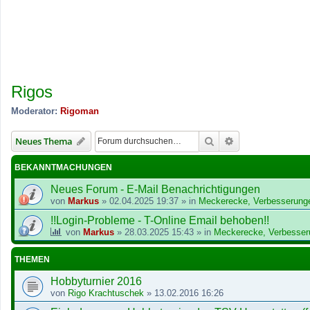
Rigos
Moderator:
Rigoman
Suche
Erweiterte Suche
Neues Thema
BEKANNTMACHUNGEN
Neues Forum - E-Mail Benachrichtigungen
von
Markus
»
02.04.2025 19:37
» in
Meckerecke, Verbesserung
!!Login-Probleme - T-Online Email behoben!!
von
Markus
»
28.03.2025 15:43
» in
Meckerecke, Verbesser
THEMEN
Hobbyturnier 2016
von
Rigo Krachtuschek
»
13.02.2016 16:26