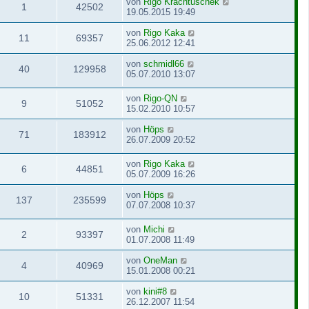
von
Rigo Krachtuschek
1
42502
19.05.2015 19:49
von
Rigo Kaka
11
69357
25.06.2012 12:41
von
schmidl66
40
129958
05.07.2010 13:07
von
Rigo-QN
9
51052
15.02.2010 10:57
von
Höps
71
183912
26.07.2009 20:52
von
Rigo Kaka
6
44851
05.07.2009 16:26
von
Höps
137
235599
07.07.2008 10:37
von
Michi
2
93397
01.07.2008 11:49
von
OneMan
4
40969
15.01.2008 00:21
von
kini#8
10
51331
26.12.2007 11:54