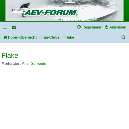
Registrieren
Anmelden
S
Foren-Übersicht
Fan-Clubs
Flake
u
Flake
c
h
Moderator:
Alter Schwede
e