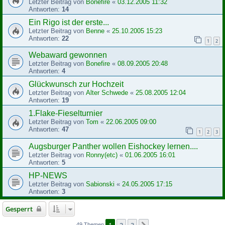
Letzter Beitrag von
Bonefire
«
03.12.2005 11:32
Antworten:
14
Ein Rigo ist der erste...
Letzter Beitrag von
Benne
«
25.10.2005 15:23
Antworten:
22
1
2
Webaward gewonnen
Letzter Beitrag von
Bonefire
«
08.09.2005 20:48
Antworten:
4
Glückwunsch zur Hochzeit
Letzter Beitrag von
Alter Schwede
«
25.08.2005 12:04
Antworten:
19
1.Flake-Fieselturnier
Letzter Beitrag von
Tom
«
22.06.2005 09:00
Antworten:
47
1
2
3
Augsburger Panther wollen Eishockey lernen....
Letzter Beitrag von
Ronny(etc)
«
01.06.2005 16:01
Antworten:
5
HP-NEWS
Letzter Beitrag von
Sabionski
«
24.05.2005 17:15
Antworten:
3
Gesperrt
1
2
3
49 Themen