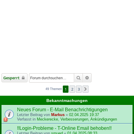
Suche
Erweiterte Suche
Gesperrt
1
2
3
Nächste
49 Themen
Bekanntmachungen
Neues Forum - E-Mail Benachrichtigungen
Letzter Beitrag von
Markus
«
02.04.2025 19:37
Verfasst in
Meckerecke, Verbesserungen, Ankündigungen
!!Login-Probleme - T-Online Email behoben!!
Letzter Beitrag von
smued
«
01.04.2025 08:33