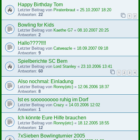
Happy Birthday Tom
Letzter Beitrag von
Piratenbraut
«
25.10.2007 18:20
Antworten:
22
1
2
Bowling for Kids
Letzter Beitrag von
Kaethe G7
«
08.10.2007 20:25
Antworten:
2
Hallo????!!!!
Letzter Beitrag von
Catweazle
«
18.09.2007 09:18
Antworten:
9
Spielberichte SC Bern
Letzter Beitrag von
Lord Stanley
«
23.10.2006 13:41
Antworten:
60
1
2
3
4
Also nochmal: Einladung
Letzter Beitrag von
Ronny(etc)
«
12.06.2006 18:37
Antworten:
8
Ist es sooooooooo ruhig im Dorf
Letzter Beitrag von
Crazy
«
14.03.2006 12:02
Antworten:
1
Ich könnte Eure Hilfe brauchen
Letzter Beitrag von
Ronny(etc)
«
18.12.2005 18:55
Antworten:
12
7xSieben Bowlingturnier 2005