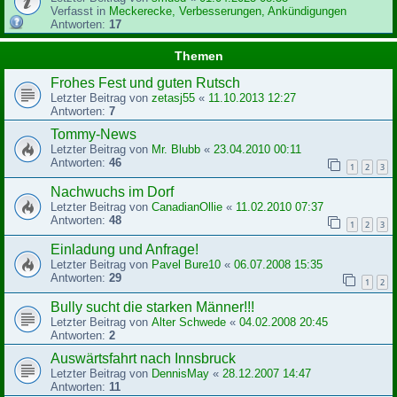
Verfasst in
Meckerecke, Verbesserungen, Ankündigungen
Antworten:
17
Themen
Frohes Fest und guten Rutsch
Letzter Beitrag von
zetasj55
«
11.10.2013 12:27
Antworten:
7
Tommy-News
Letzter Beitrag von
Mr. Blubb
«
23.04.2010 00:11
Antworten:
46
1
2
3
Nachwuchs im Dorf
Letzter Beitrag von
CanadianOllie
«
11.02.2010 07:37
Antworten:
48
1
2
3
Einladung und Anfrage!
Letzter Beitrag von
Pavel Bure10
«
06.07.2008 15:35
Antworten:
29
1
2
Bully sucht die starken Männer!!!
Letzter Beitrag von
Alter Schwede
«
04.02.2008 20:45
Antworten:
2
Auswärtsfahrt nach Innsbruck
Letzter Beitrag von
DennisMay
«
28.12.2007 14:47
Antworten:
11