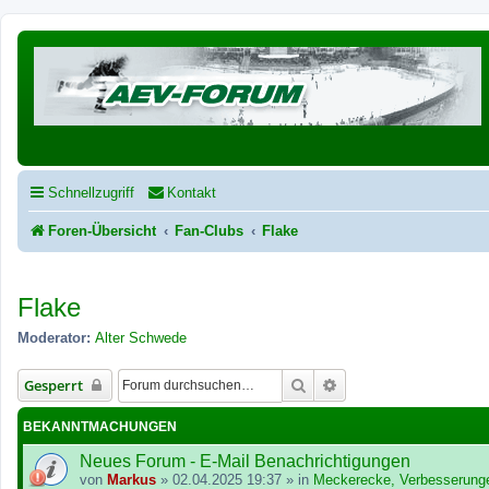
Schnellzugriff
Kontakt
Foren-Übersicht
Fan-Clubs
Flake
Flake
Moderator:
Alter Schwede
Suche
Erweiterte Suche
Gesperrt
BEKANNTMACHUNGEN
Neues Forum - E-Mail Benachrichtigungen
von
Markus
»
02.04.2025 19:37
» in
Meckerecke, Verbesserung