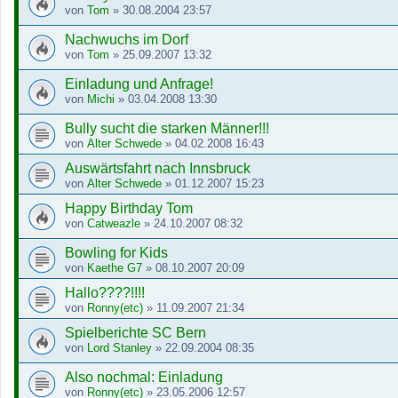
von
Tom
»
30.08.2004 23:57
Nachwuchs im Dorf
von
Tom
»
25.09.2007 13:32
Einladung und Anfrage!
von
Michi
»
03.04.2008 13:30
Bully sucht die starken Männer!!!
von
Alter Schwede
»
04.02.2008 16:43
Auswärtsfahrt nach Innsbruck
von
Alter Schwede
»
01.12.2007 15:23
Happy Birthday Tom
von
Catweazle
»
24.10.2007 08:32
Bowling for Kids
von
Kaethe G7
»
08.10.2007 20:09
Hallo????!!!!
von
Ronny(etc)
»
11.09.2007 21:34
Spielberichte SC Bern
von
Lord Stanley
»
22.09.2004 08:35
Also nochmal: Einladung
von
Ronny(etc)
»
23.05.2006 12:57