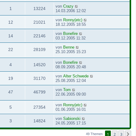
von
Crazy
1
13224
14.03.2006 12:02
von
Ronny(etc)
12
21021
18.12.2005 18:55
von
Bonefire
14
22146
03.12.2005 11:32
von
Benne
22
28109
25.10.2005 15:23
von
Bonefire
4
14520
08.09.2005 20:48
von
Alter Schwede
19
31170
25.08.2005 12:04
von
Tom
47
46799
22.06.2005 09:00
von
Ronny(etc)
5
27354
01.06.2005 16:01
von
Sabionski
3
14824
24.05.2005 17:15
1
2
3
N
49 Themen