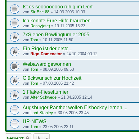
Ist es sooooooooo ruhig im Dorf
von
Sir Eric 88
»
14.03.2006 10:03
Ich könnte Eure Hilfe brauchen
von
Ronny(etc)
»
19.11.2005 13:23
7xSieben Bowlingturnier 2005
von
Tom
»
10.11.2005 11:50
Ein Rigo ist der erste...
von
Rigo Domenator
»
24.10.2004 00:12
Webaward gewonnen
von
Tom
»
08.09.2005 09:58
Glückwunsch zur Hochzeit
von
Tom
»
07.08.2005 21:42
1.Flake-Fieselturnier
von
Alter Schwede
»
21.04.2005 12:14
Augsburger Panther wollen Eishockey lernen....
von
Lord Stanley
»
30.05.2005 23:45
HP-NEWS
von
Tom
»
23.05.2005 23:11
Gesperrt