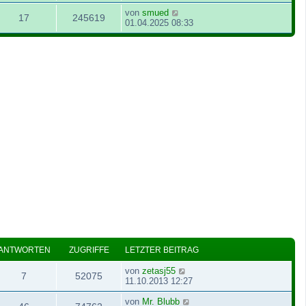
von
smued
17
245619
01.04.2025 08:33
ANTWORTEN
ZUGRIFFE
LETZTER BEITRAG
von
zetasj55
7
52075
11.10.2013 12:27
von
Mr. Blubb