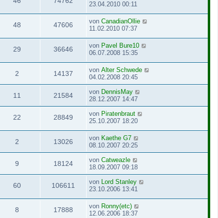
46
74762
23.04.2010 00:11
von
CanadianOllie
48
47606
11.02.2010 07:37
von
Pavel Bure10
29
36646
06.07.2008 15:35
von
Alter Schwede
2
14137
04.02.2008 20:45
von
DennisMay
11
21584
28.12.2007 14:47
von
Piratenbraut
22
28849
25.10.2007 18:20
von
Kaethe G7
2
13026
08.10.2007 20:25
von
Catweazle
9
18124
18.09.2007 09:18
von
Lord Stanley
60
106611
23.10.2006 13:41
von
Ronny(etc)
8
17888
12.06.2006 18:37