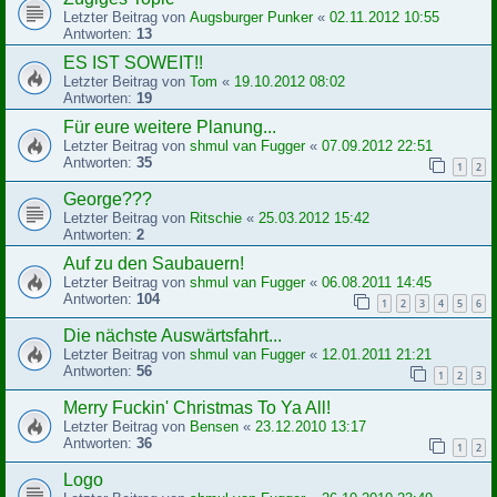
Letzter Beitrag von
Augsburger Punker
«
02.11.2012 10:55
Antworten:
13
ES IST SOWEIT!!
Letzter Beitrag von
Tom
«
19.10.2012 08:02
Antworten:
19
Für eure weitere Planung...
Letzter Beitrag von
shmul van Fugger
«
07.09.2012 22:51
Antworten:
35
1
2
George???
Letzter Beitrag von
Ritschie
«
25.03.2012 15:42
Antworten:
2
Auf zu den Saubauern!
Letzter Beitrag von
shmul van Fugger
«
06.08.2011 14:45
Antworten:
104
1
2
3
4
5
6
Die nächste Auswärtsfahrt...
Letzter Beitrag von
shmul van Fugger
«
12.01.2011 21:21
Antworten:
56
1
2
3
Merry Fuckin' Christmas To Ya All!
Letzter Beitrag von
Bensen
«
23.12.2010 13:17
Antworten:
36
1
2
Logo