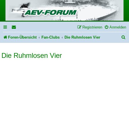
Registrieren
Anmelden
S
Foren-Übersicht
Fan-Clubs
Die Ruhmlosen Vier
u
Die Ruhmlosen Vier
c
h
e