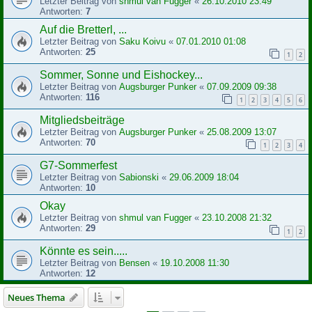
Letzter Beitrag von
shmul van Fugger
«
26.10.2010 23:49
Antworten:
7
Auf die Bretterl, ...
Letzter Beitrag von
Saku Koivu
«
07.01.2010 01:08
Antworten:
25
1
2
Sommer, Sonne und Eishockey...
Letzter Beitrag von
Augsburger Punker
«
07.09.2009 09:38
Antworten:
116
1
2
3
4
5
6
Mitgliedsbeiträge
Letzter Beitrag von
Augsburger Punker
«
25.08.2009 13:07
Antworten:
70
1
2
3
4
G7-Sommerfest
Letzter Beitrag von
Sabionski
«
29.06.2009 18:04
Antworten:
10
Okay
Letzter Beitrag von
shmul van Fugger
«
23.10.2008 21:32
Antworten:
29
1
2
Könnte es sein.....
Letzter Beitrag von
Bensen
«
19.10.2008 11:30
Antworten:
12
Neues Thema