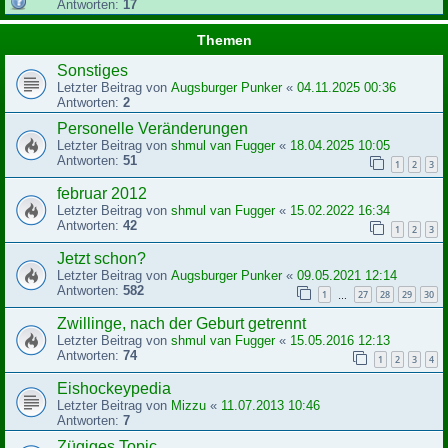
Antworten:
17
Themen
Sonstiges
Letzter Beitrag von
Augsburger Punker
«
04.11.2025 00:36
Antworten:
2
Personelle Veränderungen
Letzter Beitrag von
shmul van Fugger
«
18.04.2025 10:05
Antworten:
51
1
2
3
februar 2012
Letzter Beitrag von
shmul van Fugger
«
15.02.2022 16:34
Antworten:
42
1
2
3
Jetzt schon?
Letzter Beitrag von
Augsburger Punker
«
09.05.2021 12:14
Antworten:
582
1
27
28
29
30
…
Zwillinge, nach der Geburt getrennt
Letzter Beitrag von
shmul van Fugger
«
15.05.2016 12:13
Antworten:
74
1
2
3
4
Eishockeypedia
Letzter Beitrag von
Mizzu
«
11.07.2013 10:46
Antworten:
7
Zügiges Topic