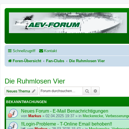
Schnellzugriff
Kontakt
Foren-Übersicht
Fan-Clubs
Die Ruhmlosen Vier
Die Ruhmlosen Vier
Suche
Erweiterte Suche
Neues Thema
BEKANNTMACHUNGEN
Neues Forum - E-Mail Benachrichtigungen
von
Markus
»
02.04.2025 19:37
» in
Meckerecke, Verbesserung
!!Login-Probleme - T-Online Email behoben!!
von
Markus
»
28.03.2025 15:43
» in
Meckerecke, Verbesser