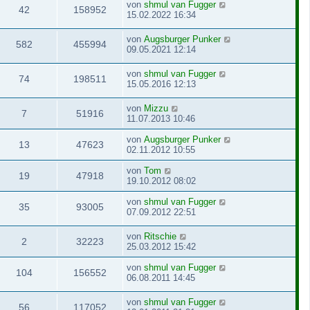
von
shmul van Fugger
42
158952
15.02.2022 16:34
von
Augsburger Punker
582
455994
09.05.2021 12:14
von
shmul van Fugger
74
198511
15.05.2016 12:13
von
Mizzu
7
51916
11.07.2013 10:46
von
Augsburger Punker
13
47623
02.11.2012 10:55
von
Tom
19
47918
19.10.2012 08:02
von
shmul van Fugger
35
93005
07.09.2012 22:51
von
Ritschie
2
32223
25.03.2012 15:42
von
shmul van Fugger
104
156552
06.08.2011 14:45
von
shmul van Fugger
56
117052