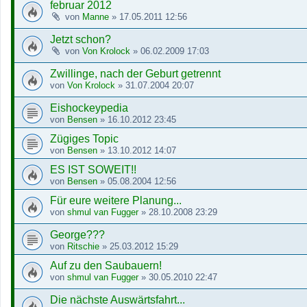
februar 2012
von
Manne
»
17.05.2011 12:56
Jetzt schon?
von
Von Krolock
»
06.02.2009 17:03
Zwillinge, nach der Geburt getrennt
von
Von Krolock
»
31.07.2004 20:07
Eishockeypedia
von
Bensen
»
16.10.2012 23:45
Zügiges Topic
von
Bensen
»
13.10.2012 14:07
ES IST SOWEIT!!
von
Bensen
»
05.08.2004 12:56
Für eure weitere Planung...
von
shmul van Fugger
»
28.10.2008 23:29
George???
von
Ritschie
»
25.03.2012 15:29
Auf zu den Saubauern!
von
shmul van Fugger
»
30.05.2010 22:47
Die nächste Auswärtsfahrt...