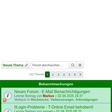
Suche
Erweiterte Suche
Neues Thema
1
2
3
4
5
6
Nächste
112 Themen
Bekanntmachungen
Neues Forum - E-Mail Benachrichtigungen
Letzter Beitrag von
Markus
«
02.04.2025 19:37
Verfasst in
Meckerecke, Verbesserungen, Ankündigungen
!!Login-Probleme - T-Online Email behoben!!
Letzter Beitrag von
smued
«
01.04.2025 08:33