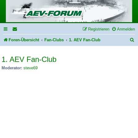
Registrieren
Anmelden
S
Foren-Übersicht
Fan-Clubs
1. AEV Fan-Club
u
1. AEV Fan-Club
c
h
Moderator:
steve69
e