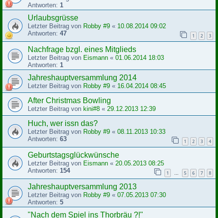
Antworten:
1
Urlaubsgrüsse
Letzter Beitrag von
Robby #9
«
10.08.2014 09:02
Antworten:
47
1
2
3
Nachfrage bzgl. eines Mitglieds
Letzter Beitrag von
Eismann
«
01.06.2014 18:03
Antworten:
1
Jahreshauptversammlung 2014
Letzter Beitrag von
Robby #9
«
16.04.2014 08:45
After Christmas Bowling
Letzter Beitrag von
kini#8
«
29.12.2013 12:39
Huch, wer issn das?
Letzter Beitrag von
Robby #9
«
08.11.2013 10:33
Antworten:
63
1
2
3
4
Geburtstagsglückwünsche
Letzter Beitrag von
Eismann
«
20.05.2013 08:25
Antworten:
154
1
5
6
7
8
…
Jahreshauptversammlung 2013
Letzter Beitrag von
Robby #9
«
07.05.2013 07:30
Antworten:
5
"Nach dem Spiel ins Thorbräu ?!"