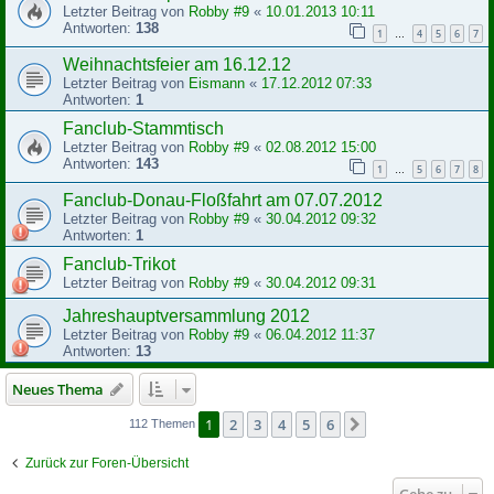
Letzter Beitrag von
Robby #9
«
10.01.2013 10:11
Antworten:
138
1
4
5
6
7
…
Weihnachtsfeier am 16.12.12
Letzter Beitrag von
Eismann
«
17.12.2012 07:33
Antworten:
1
Fanclub-Stammtisch
Letzter Beitrag von
Robby #9
«
02.08.2012 15:00
Antworten:
143
1
5
6
7
8
…
Fanclub-Donau-Floßfahrt am 07.07.2012
Letzter Beitrag von
Robby #9
«
30.04.2012 09:32
Antworten:
1
Fanclub-Trikot
Letzter Beitrag von
Robby #9
«
30.04.2012 09:31
Jahreshauptversammlung 2012
Letzter Beitrag von
Robby #9
«
06.04.2012 11:37
Antworten:
13
Neues Thema
1
2
3
4
5
6
Nächste
112 Themen
Zurück zur Foren-Übersicht