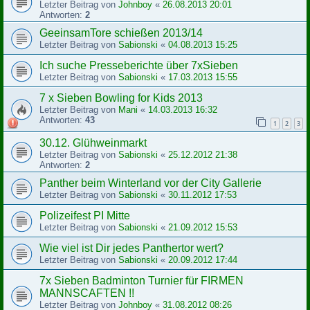
Letzter Beitrag von
Johnboy
«
26.08.2013 20:01
Antworten:
2
GeeinsamTore schießen 2013/14
Letzter Beitrag von
Sabionski
«
04.08.2013 15:25
Ich suche Presseberichte über 7xSieben
Letzter Beitrag von
Sabionski
«
17.03.2013 15:55
7 x Sieben Bowling for Kids 2013
Letzter Beitrag von
Mani
«
14.03.2013 16:32
Antworten:
43
1
2
3
30.12. Glühweinmarkt
Letzter Beitrag von
Sabionski
«
25.12.2012 21:38
Antworten:
2
Panther beim Winterland vor der City Gallerie
Letzter Beitrag von
Sabionski
«
30.11.2012 17:53
Polizeifest PI Mitte
Letzter Beitrag von
Sabionski
«
21.09.2012 15:53
Wie viel ist Dir jedes Panthertor wert?
Letzter Beitrag von
Sabionski
«
20.09.2012 17:44
7x Sieben Badminton Turnier für FIRMEN
MANNSCAFTEN !!
Letzter Beitrag von
Johnboy
«
31.08.2012 08:26