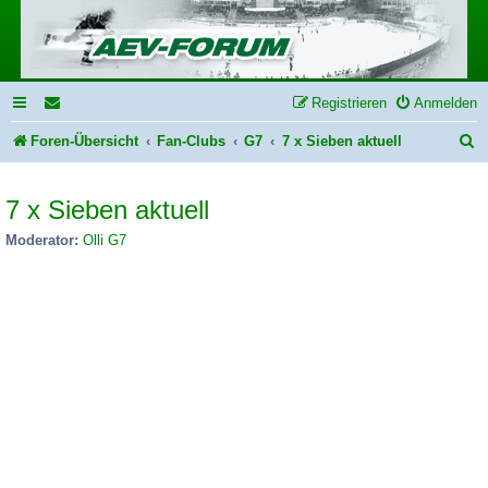
Registrieren
Anmelden
S
Foren-Übersicht
Fan-Clubs
G7
7 x Sieben aktuell
u
7 x Sieben aktuell
c
h
Moderator:
Olli G7
e