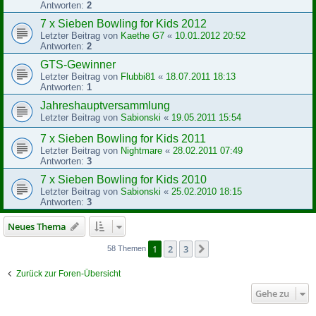
Antworten:
2
7 x Sieben Bowling for Kids 2012
Letzter Beitrag von
Kaethe G7
«
10.01.2012 20:52
Antworten:
2
GTS-Gewinner
Letzter Beitrag von
Flubbi81
«
18.07.2011 18:13
Antworten:
1
Jahreshauptversammlung
Letzter Beitrag von
Sabionski
«
19.05.2011 15:54
7 x Sieben Bowling for Kids 2011
Letzter Beitrag von
Nightmare
«
28.02.2011 07:49
Antworten:
3
7 x Sieben Bowling for Kids 2010
Letzter Beitrag von
Sabionski
«
25.02.2010 18:15
Antworten:
3
Neues Thema
1
2
3
Nächste
58 Themen
Zurück zur Foren-Übersicht
Gehe zu