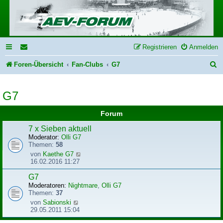
Registrieren
Anmelden
S
Foren-Übersicht
Fan-Clubs
G7
u
G7
c
h
Forum
e
7 x Sieben aktuell
Moderator:
Olli G7
Themen:
58
N
von
Kaethe G7
e
16.02.2016 11:27
u
e
G7
s
Moderatoren:
Nightmare
,
Olli G7
t
Themen:
37
e
N
von
Sabionski
r
e
29.05.2011 15:04
B
u
e