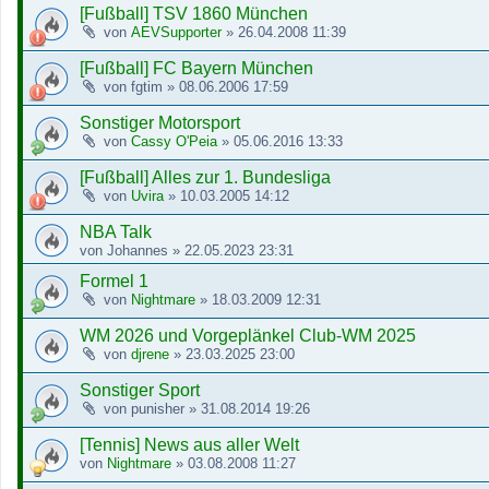
[Fußball] TSV 1860 München
von
AEVSupporter
»
26.04.2008 11:39
[Fußball] FC Bayern München
von
fgtim
»
08.06.2006 17:59
Sonstiger Motorsport
von
Cassy O'Peia
»
05.06.2016 13:33
[Fußball] Alles zur 1. Bundesliga
von
Uvira
»
10.03.2005 14:12
NBA Talk
von
Johannes
»
22.05.2023 23:31
Formel 1
von
Nightmare
»
18.03.2009 12:31
WM 2026 und Vorgeplänkel Club-WM 2025
von
djrene
»
23.03.2025 23:00
Sonstiger Sport
von
punisher
»
31.08.2014 19:26
[Tennis] News aus aller Welt
von
Nightmare
»
03.08.2008 11:27