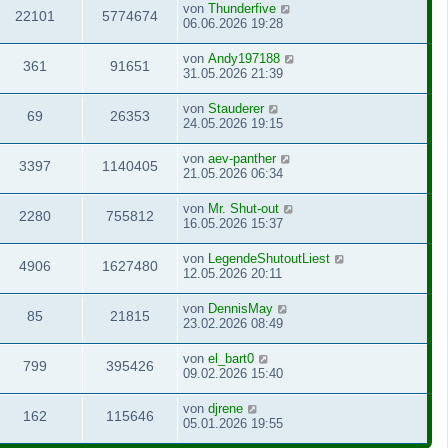
von
Thunderfive
22101
5774674
06.06.2026 19:28
von
Andy197188
361
91651
31.05.2026 21:39
von
Stauderer
69
26353
24.05.2026 19:15
von
aev-panther
3397
1140405
21.05.2026 06:34
von
Mr. Shut-out
2280
755812
16.05.2026 15:37
von
LegendeShutoutLiest
4906
1627480
12.05.2026 20:11
von
DennisMay
85
21815
23.02.2026 08:49
von
el_bart0
799
395426
09.02.2026 15:40
von
djrene
162
115646
05.01.2026 19:55