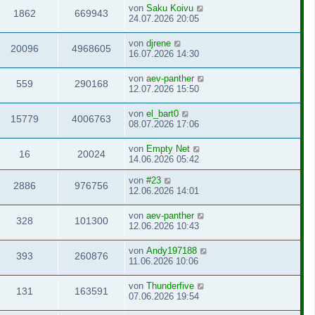
von
Saku Koivu
1862
669943
24.07.2026 20:05
von
djrene
20096
4968605
16.07.2026 14:30
von
aev-panther
559
290168
12.07.2026 15:50
von
el_bart0
15779
4006763
08.07.2026 17:06
von
Empty Net
16
20024
14.06.2026 05:42
von
#23
2886
976756
12.06.2026 14:01
von
aev-panther
328
101300
12.06.2026 10:43
von
Andy197188
393
260876
11.06.2026 10:06
von
Thunderfive
131
163591
07.06.2026 19:54