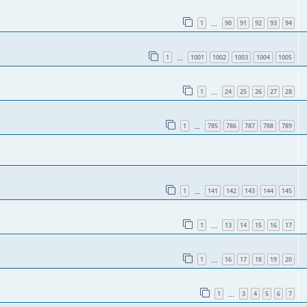
1
90
91
92
93
94
…
1
1001
1002
1003
1004
1005
…
1
24
25
26
27
28
…
1
785
786
787
788
789
…
1
141
142
143
144
145
…
1
13
14
15
16
17
…
1
16
17
18
19
20
…
1
3
4
5
6
7
…