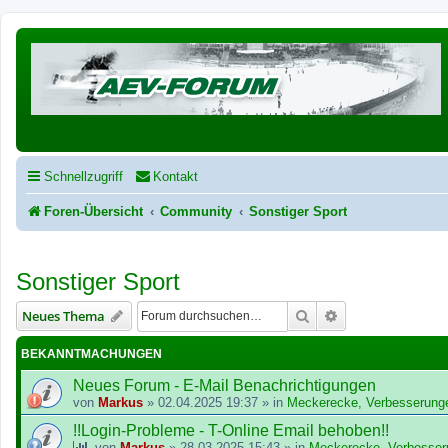
Schnellzugriff
Kontakt
Foren-Übersicht
Community
Sonstiger Sport
Sonstiger Sport
Suche
Erweiterte Suche
Neues Thema
BEKANNTMACHUNGEN
Neues Forum - E-Mail Benachrichtigungen
von
Markus
»
02.04.2025 19:37
» in
Meckerecke, Verbesserung
!!Login-Probleme - T-Online Email behoben!!
von
Markus
»
28.03.2025 15:43
» in
Meckerecke, Verbesser