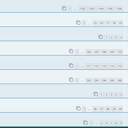
1
1102
1103
1104
1105
1106
…
1
15
16
17
18
19
…
1
2
3
4
1
166
167
168
169
170
…
1
111
112
113
114
115
…
1
242
243
244
245
246
…
1
2
3
4
5
1
36
37
38
39
40
…
1
5
6
7
8
9
…