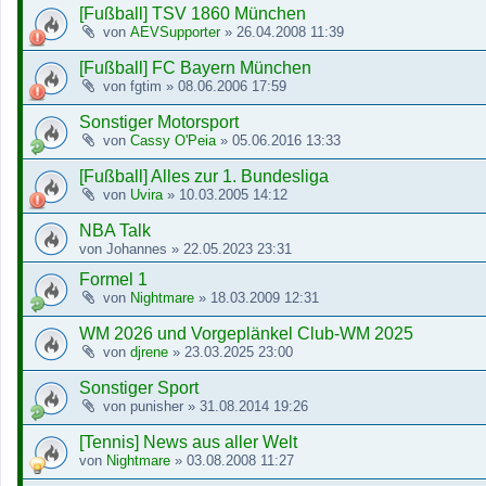
[Fußball] TSV 1860 München
von
AEVSupporter
»
26.04.2008 11:39
[Fußball] FC Bayern München
von
fgtim
»
08.06.2006 17:59
Sonstiger Motorsport
von
Cassy O'Peia
»
05.06.2016 13:33
[Fußball] Alles zur 1. Bundesliga
von
Uvira
»
10.03.2005 14:12
NBA Talk
von
Johannes
»
22.05.2023 23:31
Formel 1
von
Nightmare
»
18.03.2009 12:31
WM 2026 und Vorgeplänkel Club-WM 2025
von
djrene
»
23.03.2025 23:00
Sonstiger Sport
von
punisher
»
31.08.2014 19:26
[Tennis] News aus aller Welt
von
Nightmare
»
03.08.2008 11:27