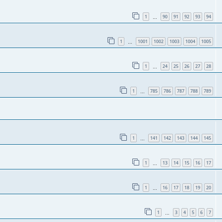
1
90
91
92
93
94
…
1
1001
1002
1003
1004
1005
…
1
24
25
26
27
28
…
1
785
786
787
788
789
…
1
141
142
143
144
145
…
1
13
14
15
16
17
…
1
16
17
18
19
20
…
1
3
4
5
6
7
…