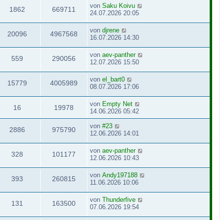
von
Saku Koivu
1862
669711
24.07.2026 20:05
von
djrene
20096
4967568
16.07.2026 14:30
von
aev-panther
559
290056
12.07.2026 15:50
von
el_bart0
15779
4005989
08.07.2026 17:06
von
Empty Net
16
19978
14.06.2026 05:42
von
#23
2886
975790
12.06.2026 14:01
von
aev-panther
328
101177
12.06.2026 10:43
von
Andy197188
393
260815
11.06.2026 10:06
von
Thunderfive
131
163500
07.06.2026 19:54