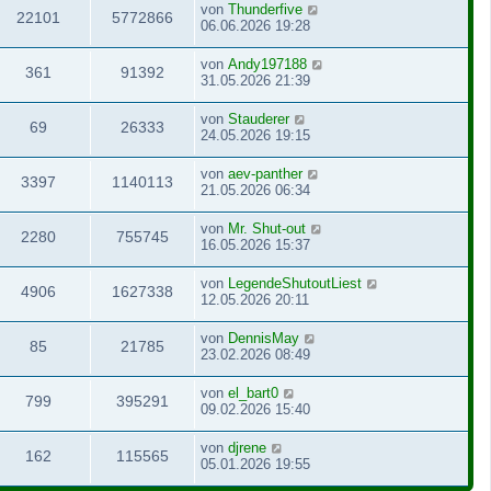
von
Thunderfive
22101
5772866
06.06.2026 19:28
von
Andy197188
361
91392
31.05.2026 21:39
von
Stauderer
69
26333
24.05.2026 19:15
von
aev-panther
3397
1140113
21.05.2026 06:34
von
Mr. Shut-out
2280
755745
16.05.2026 15:37
von
LegendeShutoutLiest
4906
1627338
12.05.2026 20:11
von
DennisMay
85
21785
23.02.2026 08:49
von
el_bart0
799
395291
09.02.2026 15:40
von
djrene
162
115565
05.01.2026 19:55