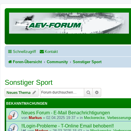
Schnellzugriff
Kontakt
Foren-Übersicht
Community
Sonstiger Sport
Sonstiger Sport
Suche
Erweiterte Suche
Neues Thema
BEKANNTMACHUNGEN
Neues Forum - E-Mail Benachrichtigungen
von
Markus
»
02.04.2025 19:37
» in
Meckerecke, Verbesserung
!!Login-Probleme - T-Online Email behoben!!
von
Markus
»
28.03.2025 15:43
» in
Meckerecke, Verbesser