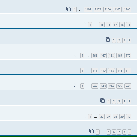
1
1102
1103
1104
1105
1106
…
1
15
16
17
18
19
…
1
2
3
4
1
166
167
168
169
170
…
1
111
112
113
114
115
…
1
242
243
244
245
246
…
1
2
3
4
5
1
36
37
38
39
40
…
1
5
6
7
8
9
…