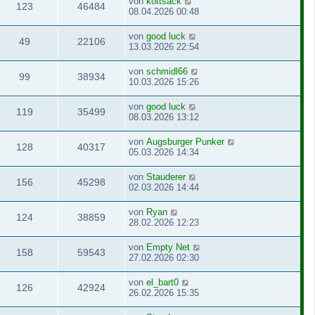
von
kottsack
123
46484
08.04.2026 00:48
von
good luck
49
22106
13.03.2026 22:54
von
schmidl66
99
38934
10.03.2026 15:26
von
good luck
119
35499
08.03.2026 13:12
von
Augsburger Punker
128
40317
05.03.2026 14:34
von
Stauderer
156
45298
02.03.2026 14:44
von
Ryan
124
38859
28.02.2026 12:23
von
Empty Net
158
59543
27.02.2026 02:30
von
el_bart0
126
42924
26.02.2026 15:35