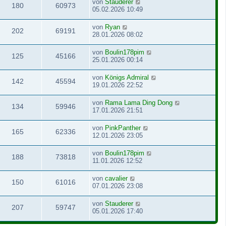
von
Stauderer
180
60973
05.02.2026 10:49
von
Ryan
202
69191
28.01.2026 08:02
von
Boulin178pim
125
45166
25.01.2026 00:14
von
Königs Admiral
142
45594
19.01.2026 22:52
von
Rama Lama Ding Dong
134
59946
17.01.2026 21:51
von
PinkPanther
165
62336
12.01.2026 23:05
von
Boulin178pim
188
73818
11.01.2026 12:52
von
cavalier
150
61016
07.01.2026 23:08
von
Stauderer
207
59747
05.01.2026 17:40