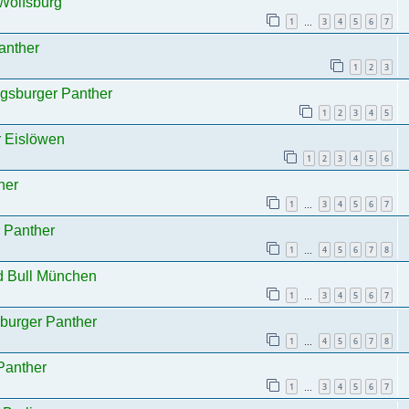
 Wolfsburg
1
3
4
5
6
7
…
anther
1
2
3
ugsburger Panther
1
2
3
4
5
r Eislöwen
1
2
3
4
5
6
her
1
3
4
5
6
7
…
r Panther
1
4
5
6
7
8
…
d Bull München
1
3
4
5
6
7
…
burger Panther
1
4
5
6
7
8
…
Panther
1
3
4
5
6
7
…