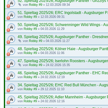
52. Spieltag 2025/26; Augsburger Panther - Grizzlys
von
Robby #9
»
12.03.2026 09:34
51. Spieltag 2025/26; ERC Ingolstadt - Augsburger P
von
Robby #9
»
12.03.2026 09:31
50. Spieltag 2025/26; Schwenninger Wild Wings - A
von
Robby #9
»
04.03.2026 11:29
49. Spieltag 2025/26; Augsburger Panther - Dresdne
von
Robby #9
»
04.03.2026 11:27
48. Spieltag 2025/26; Kölner Haie - Augsburger Pant
von
Robby #9
»
04.03.2026 11:06
47. Spieltag 2025/26; Iserlohn Roosters - Augsburge
von
Robby #9
»
24.02.2026 15:35
46. Spieltag 2025/26; Augsburger Panther - EHC Re
von
Robby #9
»
24.02.2026 12:19
34. Spieltag 2025/26; EHC Red Bull München - Augs
von
Robby #9
»
29.12.2025 11:10
45. Spieltag 2025/26; Adler Mannheim - Augsburger 
von
Robby #9
»
24.02.2026 12:16