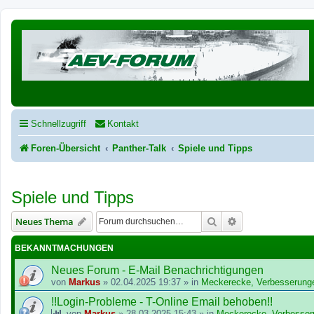
Schnellzugriff
Kontakt
Foren-Übersicht
Panther-Talk
Spiele und Tipps
Spiele und Tipps
Suche
Erweiterte Suche
Neues Thema
BEKANNTMACHUNGEN
Neues Forum - E-Mail Benachrichtigungen
von
Markus
»
02.04.2025 19:37
» in
Meckerecke, Verbesserung
!!Login-Probleme - T-Online Email behoben!!
von
Markus
»
28.03.2025 15:43
» in
Meckerecke, Verbesser