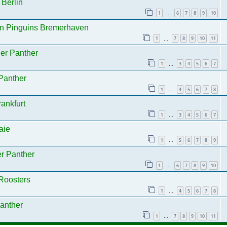
 Berlin
1
6
7
8
9
10
…
own Pinguins Bremerhaven
1
7
8
9
10
11
…
ger Panther
1
3
4
5
6
7
…
 Panther
1
4
5
6
7
8
…
ankfurt
1
3
4
5
6
7
…
aie
1
5
6
7
8
9
…
er Panther
1
6
7
8
9
10
…
 Roosters
1
4
5
6
7
8
…
Panther
1
7
8
9
10
11
…