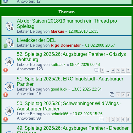
Antworten:
17
Themen
Ab der Saison 2018/19 nur noch ein Thread pro
Spieltag
Letzter Beitrag von
Markus
«
12.08.2018 15:33
Liveticker der DEL
Letzter Beitrag von
Rigo Domenator
«
01.02.2008 20:57
52. Spieltag 2025/26; Augsburger Panther - Grizzlys
Wolfsburg
Letzter Beitrag von
kottsack
«
08.04.2026 00:48
Antworten:
123
1
4
5
6
7
…
51. Spieltag 2025/26; ERC Ingolstadt - Augsburger
Panther
Letzter Beitrag von
good luck
«
13.03.2026 22:54
Antworten:
49
1
2
3
50. Spieltag 2025/26; Schwenninger Wild Wings -
Augsburger Panther
Letzter Beitrag von
schmidl66
«
10.03.2026 15:26
Antworten:
99
1
2
3
4
5
49. Spieltag 2025/26; Augsburger Panther - Dresdner