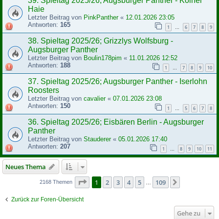
39. Spieltag 2025/26; Augsburger Panther - Kölner
Haie
Letzter Beitrag von
PinkPanther
«
12.01.2026 23:05
Antworten:
165
1
6
7
8
9
…
38. Spieltag 2025/26; Grizzlys Wolfsburg -
Augsburger Panther
Letzter Beitrag von
Boulin178pim
«
11.01.2026 12:52
Antworten:
188
1
7
8
9
10
…
37. Spieltag 2025/26; Augsburger Panther - Iserlohn
Roosters
Letzter Beitrag von
cavalier
«
07.01.2026 23:08
Antworten:
150
1
5
6
7
8
…
36. Spieltag 2025/26; Eisbären Berlin - Augsburger
Panther
Letzter Beitrag von
Stauderer
«
05.01.2026 17:40
Antworten:
207
1
8
9
10
11
…
Neues Thema
Seite
1
von
109
1
2
3
4
5
109
Nächste
2168 Themen
…
Zurück zur Foren-Übersicht
Gehe zu