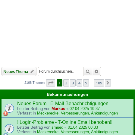
Suche
Erweiterte Suche
Neues Thema
Seite
1
von
109
1
2
3
4
5
109
Nächste
2168 Themen
…
Bekanntmachungen
Neues Forum - E-Mail Benachrichtigungen
Letzter Beitrag von
Markus
«
02.04.2025 19:37
Verfasst in
Meckerecke, Verbesserungen, Ankündigungen
!!Login-Probleme - T-Online Email behoben!!
Letzter Beitrag von
smued
«
01.04.2025 08:33
Verfasst in
Meckerecke, Verbesserungen, Ankündigungen