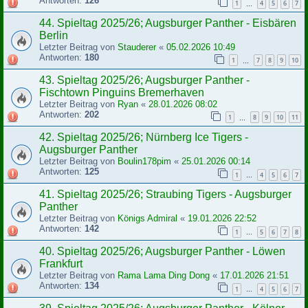
Antworten:
126
1
4
5
6
7
…
44. Spieltag 2025/26; Augsburger Panther - Eisbären
Berlin
Letzter Beitrag von
Stauderer
«
05.02.2026 10:49
Antworten:
180
1
7
8
9
10
…
43. Spieltag 2025/26; Augsburger Panther -
Fischtown Pinguins Bremerhaven
Letzter Beitrag von
Ryan
«
28.01.2026 08:02
Antworten:
202
1
8
9
10
11
…
42. Spieltag 2025/26; Nürnberg Ice Tigers -
Augsburger Panther
Letzter Beitrag von
Boulin178pim
«
25.01.2026 00:14
Antworten:
125
1
4
5
6
7
…
41. Spieltag 2025/26; Straubing Tigers - Augsburger
Panther
Letzter Beitrag von
Königs Admiral
«
19.01.2026 22:52
Antworten:
142
1
5
6
7
8
…
40. Spieltag 2025/26; Augsburger Panther - Löwen
Frankfurt
Letzter Beitrag von
Rama Lama Ding Dong
«
17.01.2026 21:51
Antworten:
134
1
4
5
6
7
…