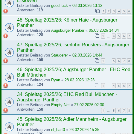
Eislöwen
Letzter Beitrag von
good luck
«
08.03.2026 13:12
Antworten:
119
1
2
3
4
5
6
48. Spieltag 2025/26; Kölner Haie - Augsburger
Panther
Letzter Beitrag von
Augsburger Punker
«
05.03.2026 14:34
Antworten:
128
1
4
5
6
7
…
47. Spieltag 2025/26; Iserlohn Roosters - Augsburger
Panther
Letzter Beitrag von
Stauderer
«
02.03.2026 14:44
Antworten:
156
1
5
6
7
8
…
46. Spieltag 2025/26; Augsburger Panther - EHC Red
Bull München
Letzter Beitrag von
Ryan
«
28.02.2026 12:23
Antworten:
124
1
4
5
6
7
…
34. Spieltag 2025/26; EHC Red Bull München -
Augsburger Panther
Letzter Beitrag von
Empty Net
«
27.02.2026 02:30
Antworten:
158
1
5
6
7
8
…
45. Spieltag 2025/26; Adler Mannheim - Augsburger
Panther
Letzter Beitrag von
el_bart0
«
26.02.2026 15:35