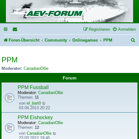
Registrieren
Anmelden
S
Foren-Übersicht
Community
Onlinegames
PPM
u
PPM
c
h
Moderator:
CanadianOllie
e
Forum
PPM Fussball
Moderator:
CanadianOllie
Themen:
11
N
von
el_bart0
e
03.04.2013 20:22
u
e
PPM Eishockey
s
Moderator:
CanadianOllie
t
Themen:
12
e
N
von
CanadianOllie
r
e
23.03.2012 19:45