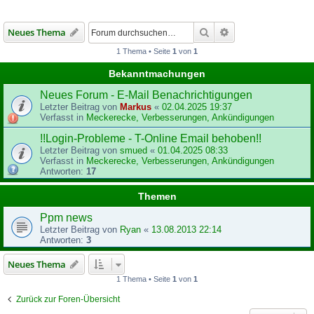
Suche
Erweiterte Suche
Neues Thema
1 Thema • Seite
1
von
1
Bekanntmachungen
Neues Forum - E-Mail Benachrichtigungen
Letzter Beitrag von
Markus
«
02.04.2025 19:37
Verfasst in
Meckerecke, Verbesserungen, Ankündigungen
!!Login-Probleme - T-Online Email behoben!!
Letzter Beitrag von
smued
«
01.04.2025 08:33
Verfasst in
Meckerecke, Verbesserungen, Ankündigungen
Antworten:
17
Themen
Ppm news
Letzter Beitrag von
Ryan
«
13.08.2013 22:14
Antworten:
3
Neues Thema
1 Thema • Seite
1
von
1
Zurück zur Foren-Übersicht