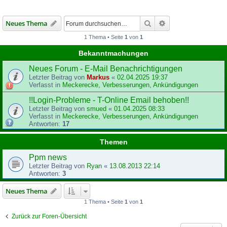
Suche
Erweiterte Suche
Neues Thema
1 Thema • Seite
1
von
1
Bekanntmachungen
Neues Forum - E-Mail Benachrichtigungen
Letzter Beitrag von
Markus
«
02.04.2025 19:37
Verfasst in
Meckerecke, Verbesserungen, Ankündigungen
!!Login-Probleme - T-Online Email behoben!!
Letzter Beitrag von
smued
«
01.04.2025 08:33
Verfasst in
Meckerecke, Verbesserungen, Ankündigungen
Antworten:
17
Themen
Ppm news
Letzter Beitrag von
Ryan
«
13.08.2013 22:14
Antworten:
3
Neues Thema
1 Thema • Seite
1
von
1
Zurück zur Foren-Übersicht