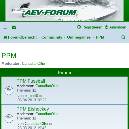
Registrieren
Anmelden
S
Foren-Übersicht
Community
Onlinegames
PPM
u
PPM
c
h
Moderator:
CanadianOllie
e
Forum
PPM Fussball
Moderator:
CanadianOllie
Themen:
11
N
von
el_bart0
e
03.04.2013 20:22
u
e
PPM Eishockey
s
Moderator:
CanadianOllie
t
Themen:
12
e
N
von
CanadianOllie
r
e
23.03.2012 19:45