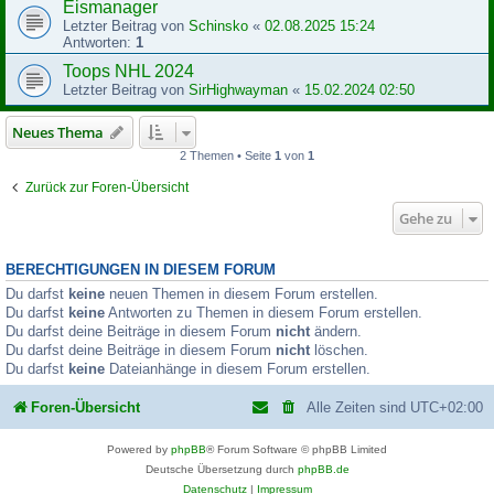
Eismanager
Letzter Beitrag von
Schinsko
«
02.08.2025 15:24
Antworten:
1
Toops NHL 2024
Letzter Beitrag von
SirHighwayman
«
15.02.2024 02:50
Neues Thema
2 Themen • Seite
1
von
1
Zurück zur Foren-Übersicht
Gehe zu
BERECHTIGUNGEN IN DIESEM FORUM
Du darfst
keine
neuen Themen in diesem Forum erstellen.
Du darfst
keine
Antworten zu Themen in diesem Forum erstellen.
Du darfst deine Beiträge in diesem Forum
nicht
ändern.
Du darfst deine Beiträge in diesem Forum
nicht
löschen.
Du darfst
keine
Dateianhänge in diesem Forum erstellen.
Foren-Übersicht
Alle Zeiten sind
UTC+02:00
Powered by
phpBB
® Forum Software © phpBB Limited
Deutsche Übersetzung durch
phpBB.de
Datenschutz
|
Impressum