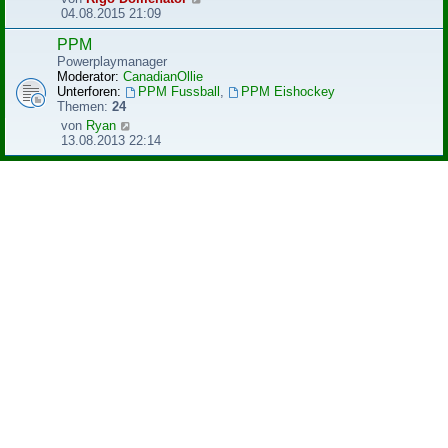
B
e
04.08.2015 21:09
e
u
i
e
PPM
t
s
Powerplaymanager
r
t
Moderator:
CanadianOllie
a
e
Unterforen:
PPM Fussball
,
PPM Eishockey
g
r
Themen:
24
B
N
von
Ryan
e
e
13.08.2013 22:14
i
u
t
e
r
s
a
t
g
e
r
B
e
i
t
r
a
g