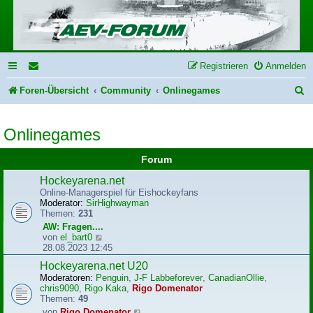
Registrieren
Anmelden
S
Foren-Übersicht
Community
Onlinegames
u
Onlinegames
c
h
Forum
e
Hockeyarena.net
Online-Managerspiel für Eishockeyfans
Moderator:
SirHighwayman
Themen:
231
AW: Fragen....
N
von
el_bart0
e
28.08.2023 12:45
u
Hockeyarena.net U20
e
Moderatoren:
Penguin
,
J-F Labbeforever
,
CanadianOllie
,
s
chris9090
,
Rigo Kaka
,
Rigo Domenator
t
Themen:
49
e
r
N
von
Rigo Domenator