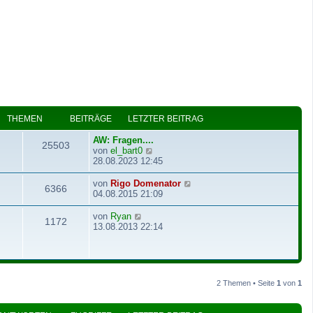
THEMEN
BEITRÄGE
LETZTER BEITRAG
AW: Fragen....
25503
N
von
el_bart0
e
28.08.2023 12:45
u
e
N
von
Rigo Domenator
6366
s
e
04.08.2015 21:09
t
u
e
e
N
von
Ryan
1172
r
s
e
13.08.2013 22:14
B
t
u
e
e
e
i
r
s
t
B
t
r
e
e
2 Themen • Seite
1
von
1
a
i
r
g
t
B
r
e