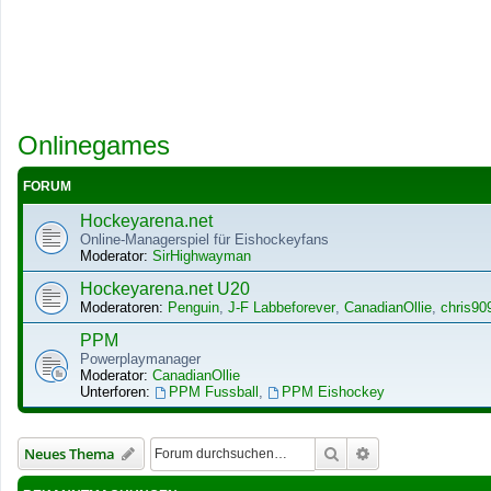
Onlinegames
FORUM
Hockeyarena.net
Online-Managerspiel für Eishockeyfans
Moderator:
SirHighwayman
Hockeyarena.net U20
Moderatoren:
Penguin
,
J-F Labbeforever
,
CanadianOllie
,
chris90
PPM
Powerplaymanager
Moderator:
CanadianOllie
Unterforen:
PPM Fussball
,
PPM Eishockey
Suche
Erweiterte Suche
Neues Thema