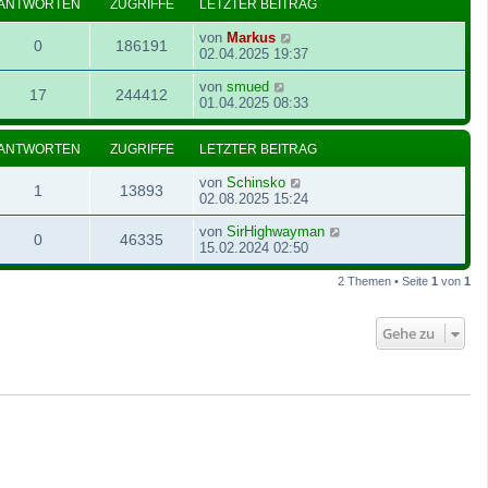
ANTWORTEN
ZUGRIFFE
LETZTER BEITRAG
a
i
g
t
von
Markus
r
0
186191
02.04.2025 19:37
a
g
von
smued
17
244412
01.04.2025 08:33
ANTWORTEN
ZUGRIFFE
LETZTER BEITRAG
von
Schinsko
1
13893
02.08.2025 15:24
von
SirHighwayman
0
46335
15.02.2024 02:50
2 Themen • Seite
1
von
1
Gehe zu