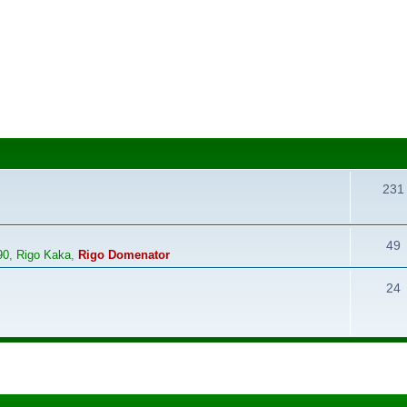
231
49
90
,
Rigo Kaka
,
Rigo Domenator
24