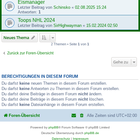
Eismanager
Letzter Beitrag von
Schinsko
«
02.08.2025 15:24
Antworten:
1
Toops NHL 2024
Letzter Beitrag von
SirHighwayman
«
15.02.2024 02:50
Neues Thema
2 Themen • Seite
1
von
1
Zurück zur Foren-Übersicht
Gehe zu
BERECHTIGUNGEN IN DIESEM FORUM
Du darfst
keine
neuen Themen in diesem Forum erstellen.
Du darfst
keine
Antworten zu Themen in diesem Forum erstellen.
Du darfst deine Beiträge in diesem Forum
nicht
ändern.
Du darfst deine Beiträge in diesem Forum
nicht
löschen.
Du darfst
keine
Dateianhänge in diesem Forum erstellen.
Foren-Übersicht
Alle Zeiten sind
UTC+02:00
Powered by
phpBB
® Forum Software © phpBB Limited
Deutsche Übersetzung durch
phpBB.de
Datenschutz
|
Impressum