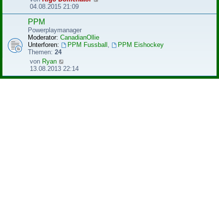
B
e
04.08.2015 21:09
e
u
i
e
PPM
t
s
Powerplaymanager
r
t
Moderator:
CanadianOllie
a
e
Unterforen:
PPM Fussball
,
PPM Eishockey
g
r
Themen:
24
B
N
von
Ryan
e
e
13.08.2013 22:14
i
u
t
e
r
s
a
t
g
e
r
B
e
i
t
r
a
g