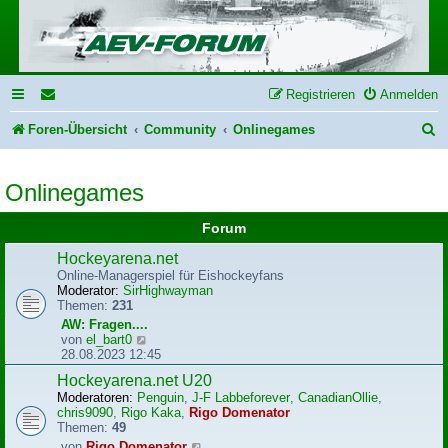
Registrieren
Anmelden
S
Foren-Übersicht
Community
Onlinegames
u
Onlinegames
c
h
Forum
e
Hockeyarena.net
Online-Managerspiel für Eishockeyfans
Moderator:
SirHighwayman
Themen:
231
AW: Fragen....
N
von
el_bart0
e
28.08.2023 12:45
u
Hockeyarena.net U20
e
Moderatoren:
Penguin
,
J-F Labbeforever
,
CanadianOllie
,
s
chris9090
,
Rigo Kaka
,
Rigo Domenator
t
Themen:
49
e
r
N
von
Rigo Domenator