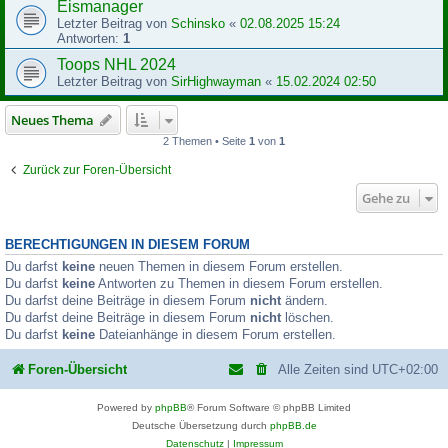
Eismanager
Letzter Beitrag von
Schinsko
«
02.08.2025 15:24
Antworten:
1
Toops NHL 2024
Letzter Beitrag von
SirHighwayman
«
15.02.2024 02:50
Neues Thema
2 Themen • Seite
1
von
1
Zurück zur Foren-Übersicht
Gehe zu
BERECHTIGUNGEN IN DIESEM FORUM
Du darfst
keine
neuen Themen in diesem Forum erstellen.
Du darfst
keine
Antworten zu Themen in diesem Forum erstellen.
Du darfst deine Beiträge in diesem Forum
nicht
ändern.
Du darfst deine Beiträge in diesem Forum
nicht
löschen.
Du darfst
keine
Dateianhänge in diesem Forum erstellen.
Foren-Übersicht
Alle Zeiten sind
UTC+02:00
Powered by
phpBB
® Forum Software © phpBB Limited
Deutsche Übersetzung durch
phpBB.de
Datenschutz
|
Impressum