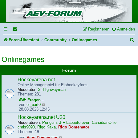
Registrieren
Anmelden
S
Foren-Übersicht
Community
Onlinegames
u
Onlinegames
c
h
Forum
e
Hockeyarena.net
Online-Managerspiel für Eishockeyfans
Moderator:
SirHighwayman
Themen:
231
AW: Fragen....
N
von
el_bart0
e
28.08.2023 12:45
u
Hockeyarena.net U20
e
Moderatoren:
Penguin
,
J-F Labbeforever
,
CanadianOllie
,
s
chris9090
,
Rigo Kaka
,
Rigo Domenator
t
Themen:
49
e
r
N
von
Rigo Domenator