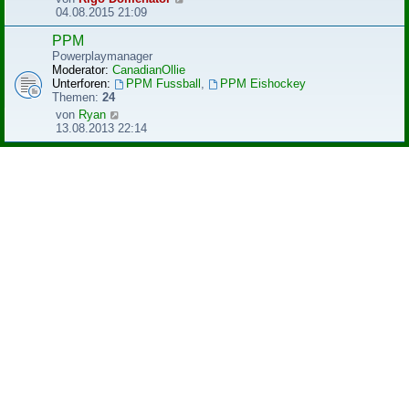
B
e
04.08.2015 21:09
e
u
i
e
PPM
t
s
Powerplaymanager
r
t
Moderator:
CanadianOllie
a
e
Unterforen:
PPM Fussball
,
PPM Eishockey
g
r
Themen:
24
B
N
von
Ryan
e
e
13.08.2013 22:14
i
u
t
e
r
s
a
t
g
e
r
B
e
i
t
r
a
g