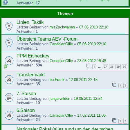
Antworten:
17
Themen
Linien, Taktik
Letzter Beitrag von
mizZschwaben
«
07.06.2010 22:18
Antworten:
1
Übersicht Teams AEV -Forum
Letzter Beitrag von
CanadianOllie
«
05.06.2010 22:10
Antworten:
1
PPM Eishockey
Letzter Beitrag von
CanadianOllie
«
23.03.2012 19:45
Antworten:
594
1
27
28
29
30
…
Transfermarkt
Letzter Beitrag von
bo-Frank
«
12.09.2011 22:15
Antworten:
35
1
2
7. Saison
Letzter Beitrag von
jungerwilder
«
19.05.2011 12:24
Antworten:
10
6.Saison
Letzter Beitrag von
CanadianOllie
«
17.02.2011 11:05
Antworten:
24
1
2
Nationaler Pokal (alles rund um den deutschen