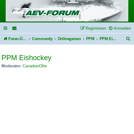
Registrieren
Anmelden
S
Foren-Übersicht
Community
Onlinegames
PPM
PPM Eishockey
u
PPM Eishockey
c
h
Moderator:
CanadianOllie
e