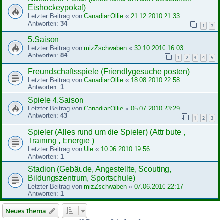
Eishockeypokal)
Letzter Beitrag von
CanadianOllie
«
21.12.2010 21:33
Antworten:
34
1
2
5.Saison
Letzter Beitrag von
mizZschwaben
«
30.10.2010 16:03
Antworten:
84
1
2
3
4
5
Freundschaftsspiele (Friendlygesuche posten)
Letzter Beitrag von
CanadianOllie
«
18.08.2010 22:58
Antworten:
1
Spiele 4.Saison
Letzter Beitrag von
CanadianOllie
«
05.07.2010 23:29
Antworten:
43
1
2
3
Spieler (Alles rund um die Spieler) (Attribute ,
Training , Energie )
Letzter Beitrag von
Ule
«
10.06.2010 19:56
Antworten:
1
Stadion (Gebäude, Angestellte, Scouting,
Bildungszentrum, Sportschule)
Letzter Beitrag von
mizZschwaben
«
07.06.2010 22:17
Antworten:
1
Neues Thema