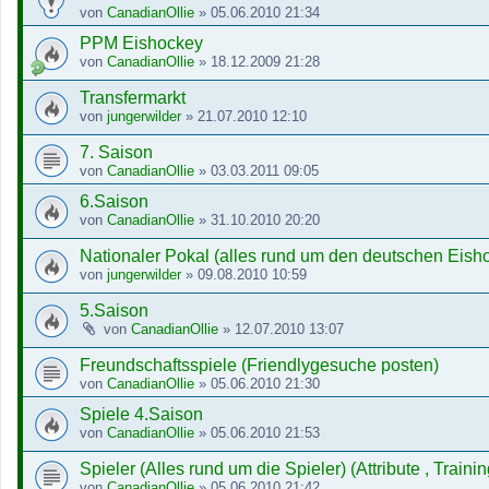
von
CanadianOllie
»
05.06.2010 21:34
PPM Eishockey
von
CanadianOllie
»
18.12.2009 21:28
Transfermarkt
von
jungerwilder
»
21.07.2010 12:10
7. Saison
von
CanadianOllie
»
03.03.2011 09:05
6.Saison
von
CanadianOllie
»
31.10.2010 20:20
Nationaler Pokal (alles rund um den deutschen Eish
von
jungerwilder
»
09.08.2010 10:59
5.Saison
von
CanadianOllie
»
12.07.2010 13:07
Freundschaftsspiele (Friendlygesuche posten)
von
CanadianOllie
»
05.06.2010 21:30
Spiele 4.Saison
von
CanadianOllie
»
05.06.2010 21:53
Spieler (Alles rund um die Spieler) (Attribute , Trainin
von
CanadianOllie
»
05.06.2010 21:42