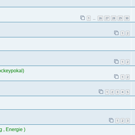
1
26
27
28
29
30
…
1
2
1
2
ockeypokal)
1
2
1
2
3
4
5
1
2
3
g , Energie )