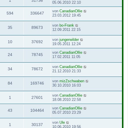
1
31736
05.06.2010 22:10
von
CanadianOllie
594
336647
23.03.2012 19:45
von
bo-Frank
35
89673
12.09.2011 22:15
von
jungerwilder
10
37692
19.05.2011 12:24
von
CanadianOllie
24
78745
17.02.2011 11:05
von
CanadianOllie
34
78672
21.12.2010 21:33
von
mizZschwaben
84
169746
30.10.2010 16:03
von
CanadianOllie
1
27601
18.08.2010 22:58
von
CanadianOllie
43
104464
05.07.2010 23:29
von
Ule
1
30137
10.06.2010 19:56