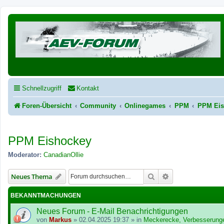
Schnellzugriff
Kontakt
Foren-Übersicht
Community
Onlinegames
PPM
PPM Eis
PPM Eishockey
Moderator:
CanadianOllie
Suche
Erweiterte Suche
Neues Thema
BEKANNTMACHUNGEN
Neues Forum - E-Mail Benachrichtigungen
von
Markus
»
02.04.2025 19:37
» in
Meckerecke, Verbesserung