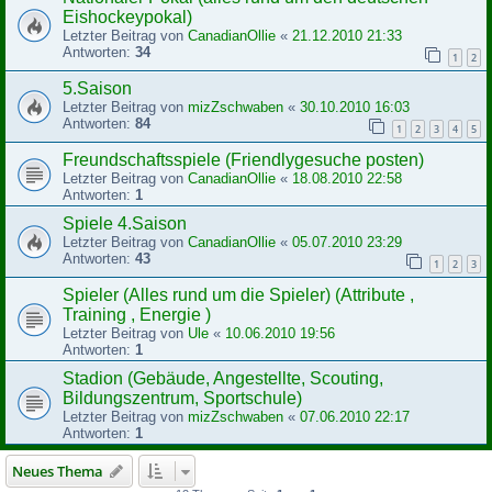
Eishockeypokal)
Letzter Beitrag von
CanadianOllie
«
21.12.2010 21:33
Antworten:
34
1
2
5.Saison
Letzter Beitrag von
mizZschwaben
«
30.10.2010 16:03
Antworten:
84
1
2
3
4
5
Freundschaftsspiele (Friendlygesuche posten)
Letzter Beitrag von
CanadianOllie
«
18.08.2010 22:58
Antworten:
1
Spiele 4.Saison
Letzter Beitrag von
CanadianOllie
«
05.07.2010 23:29
Antworten:
43
1
2
3
Spieler (Alles rund um die Spieler) (Attribute ,
Training , Energie )
Letzter Beitrag von
Ule
«
10.06.2010 19:56
Antworten:
1
Stadion (Gebäude, Angestellte, Scouting,
Bildungszentrum, Sportschule)
Letzter Beitrag von
mizZschwaben
«
07.06.2010 22:17
Antworten:
1
Neues Thema