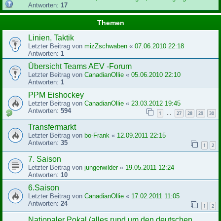
Antworten:
17
Themen
Linien, Taktik
Letzter Beitrag von
mizZschwaben
«
07.06.2010 22:18
Antworten:
1
Übersicht Teams AEV -Forum
Letzter Beitrag von
CanadianOllie
«
05.06.2010 22:10
Antworten:
1
PPM Eishockey
Letzter Beitrag von
CanadianOllie
«
23.03.2012 19:45
Antworten:
594
1
27
28
29
30
…
Transfermarkt
Letzter Beitrag von
bo-Frank
«
12.09.2011 22:15
Antworten:
35
1
2
7. Saison
Letzter Beitrag von
jungerwilder
«
19.05.2011 12:24
Antworten:
10
6.Saison
Letzter Beitrag von
CanadianOllie
«
17.02.2011 11:05
Antworten:
24
1
2
Nationaler Pokal (alles rund um den deutschen