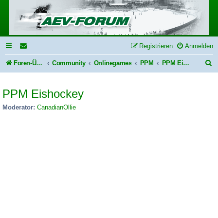
Registrieren
Anmelden
S
Foren-Übersicht
Community
Onlinegames
PPM
PPM Eishockey
u
PPM Eishockey
c
h
Moderator:
CanadianOllie
e