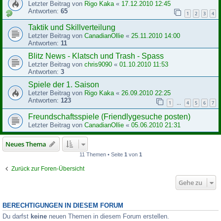
Letzter Beitrag von
Rigo Kaka
«
17.12.2010 12:45
Antworten:
65
1
2
3
4
Taktik und Skillverteilung
Letzter Beitrag von
CanadianOllie
«
25.11.2010 14:00
Antworten:
11
Blitz News - Klatsch und Trash - Spass
Letzter Beitrag von
chris9090
«
01.10.2010 11:53
Antworten:
3
Spiele der 1. Saison
Letzter Beitrag von
Rigo Kaka
«
26.09.2010 22:25
Antworten:
123
1
4
5
6
7
…
Freundschaftsspiele (Friendlygesuche posten)
Letzter Beitrag von
CanadianOllie
«
05.06.2010 21:31
Neues Thema
11 Themen • Seite
1
von
1
Zurück zur Foren-Übersicht
Gehe zu
BERECHTIGUNGEN IN DIESEM FORUM
Du darfst
keine
neuen Themen in diesem Forum erstellen.