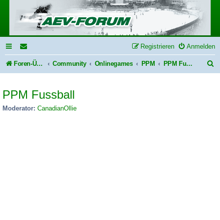
Registrieren
Anmelden
S
Foren-Übersicht
Community
Onlinegames
PPM
PPM Fussball
u
PPM Fussball
c
h
Moderator:
CanadianOllie
e