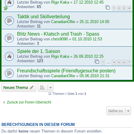
Letzter Beitrag von
Rigo Kaka
«
17.12.2010 12:45
Antworten:
65
1
2
3
4
Taktik und Skillverteilung
Letzter Beitrag von
CanadianOllie
«
25.11.2010 14:00
Antworten:
11
Blitz News - Klatsch und Trash - Spass
Letzter Beitrag von
chris9090
«
01.10.2010 11:53
Antworten:
3
Spiele der 1. Saison
Letzter Beitrag von
Rigo Kaka
«
26.09.2010 22:25
Antworten:
123
1
4
5
6
7
…
Freundschaftsspiele (Friendlygesuche posten)
Letzter Beitrag von
CanadianOllie
«
05.06.2010 21:31
Neues Thema
11 Themen • Seite
1
von
1
Zurück zur Foren-Übersicht
Gehe zu
BERECHTIGUNGEN IN DIESEM FORUM
Du darfst
keine
neuen Themen in diesem Forum erstellen.