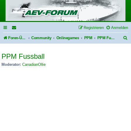
Registrieren
Anmelden
S
Foren-Übersicht
Community
Onlinegames
PPM
PPM Fussball
u
PPM Fussball
c
h
Moderator:
CanadianOllie
e