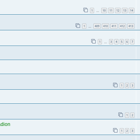
1
10
11
12
13
14
…
1
409
410
411
412
413
…
1
3
4
5
6
7
…
1
2
3
1
2
adion
1
2
3