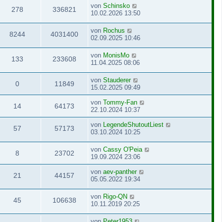
von
Schinsko
278
336821
10.02.2026 13:50
von
Rochus
8244
4031400
02.09.2025 10:46
von
MonisMo
133
233608
11.04.2025 08:06
von
Stauderer
0
11849
15.02.2025 09:49
von
Tommy-Fan
14
64173
22.10.2024 10:37
von
LegendeShutoutLiest
57
57173
03.10.2024 10:25
von
Cassy O'Peia
8
23702
19.09.2024 23:06
von
aev-panther
21
44157
05.05.2022 19:34
von
Rigo-QN
45
106638
10.11.2019 20:25
von
Peter1953