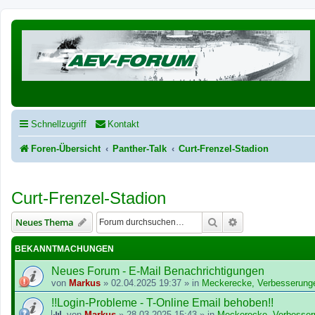
Schnellzugriff
Kontakt
Foren-Übersicht
Panther-Talk
Curt-Frenzel-Stadion
Curt-Frenzel-Stadion
Suche
Erweiterte Suche
Neues Thema
BEKANNTMACHUNGEN
Neues Forum - E-Mail Benachrichtigungen
von
Markus
»
02.04.2025 19:37
» in
Meckerecke, Verbesserung
!!Login-Probleme - T-Online Email behoben!!
von
Markus
»
28.03.2025 15:43
» in
Meckerecke, Verbesser