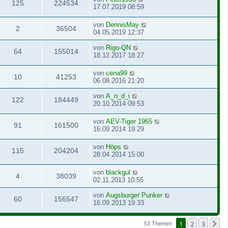
125
224534
17.07.2019 08:59
von
DennisMay
2
36504
04.05.2019 12:37
von
Rigo-QN
64
155014
18.12.2017 18:27
von
cena99
10
41253
06.08.2016 21:20
von
A_n_d_i
122
184449
20.10.2014 09:53
von
AEV-Tiger 1965
91
161500
16.09.2014 19:29
von
Höps
115
204204
28.04.2014 15:00
von
blackgul
4
38039
02.11.2013 10:55
von
Augsburger Punker
60
156547
16.09.2013 19:33
1
2
3
N
53 Themen