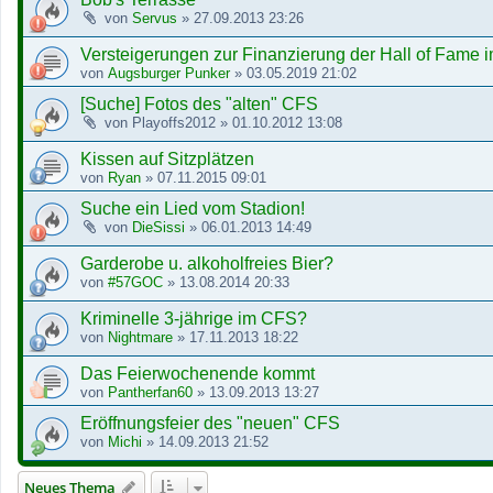
von
Servus
»
27.09.2013 23:26
Versteigerungen zur Finanzierung der Hall of Fame
von
Augsburger Punker
»
03.05.2019 21:02
[Suche] Fotos des "alten" CFS
von
Playoffs2012
»
01.10.2012 13:08
Kissen auf Sitzplätzen
von
Ryan
»
07.11.2015 09:01
Suche ein Lied vom Stadion!
von
DieSissi
»
06.01.2013 14:49
Garderobe u. alkoholfreies Bier?
von
#57GOC
»
13.08.2014 20:33
Kriminelle 3-jährige im CFS?
von
Nightmare
»
17.11.2013 18:22
Das Feierwochenende kommt
von
Pantherfan60
»
13.09.2013 13:27
Eröffnungsfeier des "neuen" CFS
von
Michi
»
14.09.2013 21:52
Neues Thema