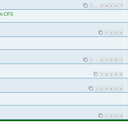
1
3
4
5
6
7
…
 im CFS
1
2
3
4
1
3
4
5
6
7
…
1
2
3
4
5
1
2
3
4
5
6
1
2
3
4