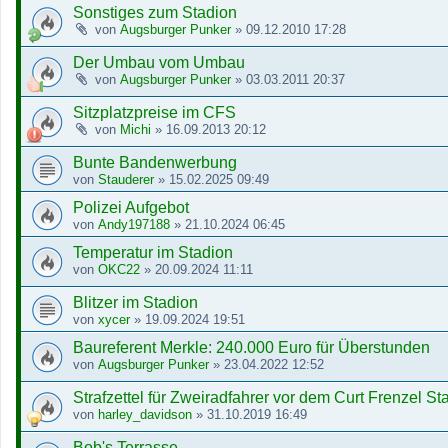
Sonstiges zum Stadion
von
Augsburger Punker
»
09.12.2010 17:28
Der Umbau vom Umbau
von
Augsburger Punker
»
03.03.2011 20:37
Sitzplatzpreise im CFS
von
Michi
»
16.09.2013 20:12
Bunte Bandenwerbung
von
Stauderer
»
15.02.2025 09:49
Polizei Aufgebot
von
Andy197188
»
21.10.2024 06:45
Temperatur im Stadion
von
OKC22
»
20.09.2024 11:11
Blitzer im Stadion
von
xycer
»
19.09.2024 19:51
Baureferent Merkle: 240.000 Euro für Überstunden
von
Augsburger Punker
»
23.04.2022 12:52
Strafzettel für Zweiradfahrer vor dem Curt Frenzel St
von
harley_davidson
»
31.10.2019 16:49
Bob's Terrasse