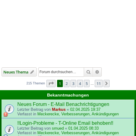
Suche
Erweiterte Suche
Neues Thema
Seite
1
von
11
1
2
3
4
5
11
Nächste
215 Themen
…
Bekanntmachungen
Neues Forum - E-Mail Benachrichtigungen
Letzter Beitrag von
Markus
«
02.04.2025 19:37
Verfasst in
Meckerecke, Verbesserungen, Ankündigungen
!!Login-Probleme - T-Online Email behoben!!
Letzter Beitrag von
smued
«
01.04.2025 08:33
Verfasst in
Meckerecke, Verbesserungen, Ankündigungen