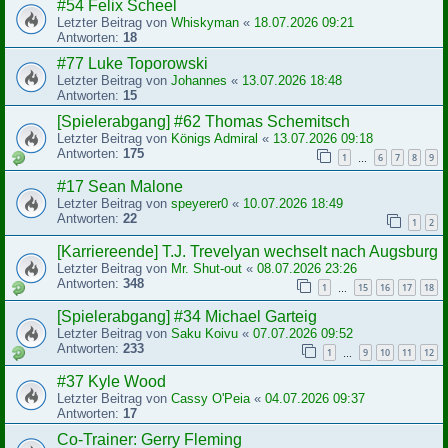
#54 Felix Scheel
Letzter Beitrag von
Whiskyman
«
18.07.2026 09:21
Antworten:
18
#77 Luke Toporowski
Letzter Beitrag von
Johannes
«
13.07.2026 18:48
Antworten:
15
[Spielerabgang] #62 Thomas Schemitsch
Letzter Beitrag von
Königs Admiral
«
13.07.2026 09:18
Antworten:
175
1
6
7
8
9
…
#17 Sean Malone
Letzter Beitrag von
speyerer0
«
10.07.2026 18:49
Antworten:
22
1
2
[Karriereende] T.J. Trevelyan wechselt nach Augsburg
Letzter Beitrag von
Mr. Shut-out
«
08.07.2026 23:26
Antworten:
348
1
15
16
17
18
…
[Spielerabgang] #34 Michael Garteig
Letzter Beitrag von
Saku Koivu
«
07.07.2026 09:52
Antworten:
233
1
9
10
11
12
…
#37 Kyle Wood
Letzter Beitrag von
Cassy O'Peia
«
04.07.2026 09:37
Antworten:
17
Co-Trainer: Gerry Fleming