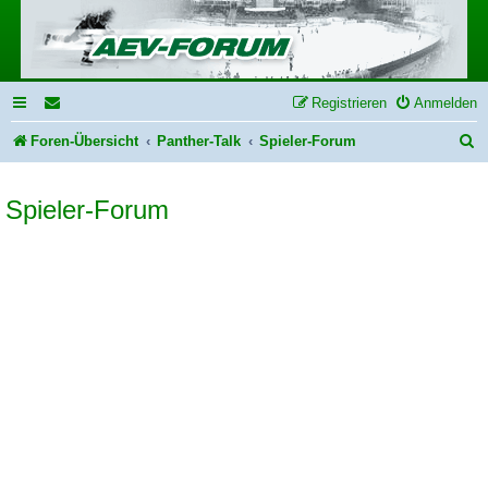
Registrieren
Anmelden
S
Foren-Übersicht
Panther-Talk
Spieler-Forum
u
Spieler-Forum
c
h
e