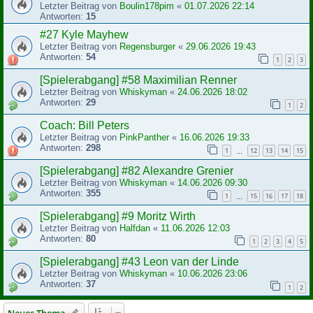
Letzter Beitrag von
Boulin178pim
«
01.07.2026 22:14
Antworten:
15
#27 Kyle Mayhew
Letzter Beitrag von
Regensburger
«
29.06.2026 19:43
Antworten:
54
1
2
3
[Spielerabgang] #58 Maximilian Renner
Letzter Beitrag von
Whiskyman
«
24.06.2026 18:02
Antworten:
29
1
2
Coach: Bill Peters
Letzter Beitrag von
PinkPanther
«
16.06.2026 19:33
Antworten:
298
1
12
13
14
15
…
[Spielerabgang] #82 Alexandre Grenier
Letzter Beitrag von
Whiskyman
«
14.06.2026 09:30
Antworten:
355
1
15
16
17
18
…
[Spielerabgang] #9 Moritz Wirth
Letzter Beitrag von
Halfdan
«
11.06.2026 12:03
Antworten:
80
1
2
3
4
5
[Spielerabgang] #43 Leon van der Linde
Letzter Beitrag von
Whiskyman
«
10.06.2026 23:06
Antworten:
37
1
2
Neues Thema