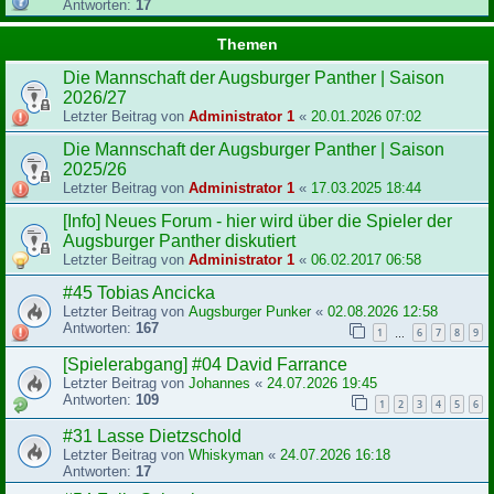
Antworten:
17
Themen
Die Mannschaft der Augsburger Panther | Saison
2026/27
Letzter Beitrag von
Administrator 1
«
20.01.2026 07:02
Die Mannschaft der Augsburger Panther | Saison
2025/26
Letzter Beitrag von
Administrator 1
«
17.03.2025 18:44
[Info] Neues Forum - hier wird über die Spieler der
Augsburger Panther diskutiert
Letzter Beitrag von
Administrator 1
«
06.02.2017 06:58
#45 Tobias Ancicka
Letzter Beitrag von
Augsburger Punker
«
02.08.2026 12:58
Antworten:
167
1
6
7
8
9
…
[Spielerabgang] #04 David Farrance
Letzter Beitrag von
Johannes
«
24.07.2026 19:45
Antworten:
109
1
2
3
4
5
6
#31 Lasse Dietzschold
Letzter Beitrag von
Whiskyman
«
24.07.2026 16:18
Antworten:
17