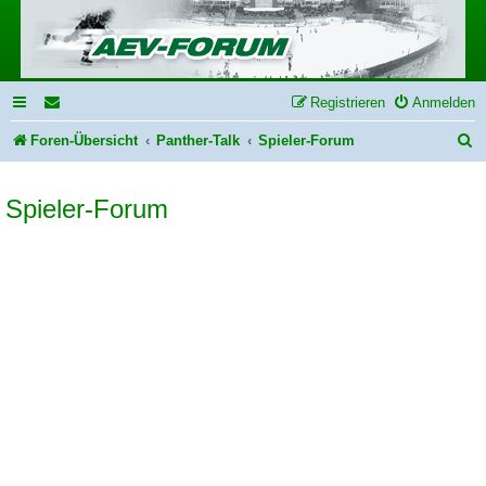
Registrieren
Anmelden
S
Foren-Übersicht
Panther-Talk
Spieler-Forum
u
Spieler-Forum
c
h
e