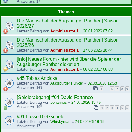
Antworten:
17
Themen
Die Mannschaft der Augsburger Panther | Saison
2026/27
Letzter Beitrag von
Administrator 1
«
20.01.2026 07:02
Die Mannschaft der Augsburger Panther | Saison
2025/26
Letzter Beitrag von
Administrator 1
«
17.03.2025 18:44
[Info] Neues Forum - hier wird über die Spieler der
Augsburger Panther diskutiert
Letzter Beitrag von
Administrator 1
«
06.02.2017 06:58
#45 Tobias Ancicka
Letzter Beitrag von
Augsburger Punker
«
02.08.2026 12:58
Antworten:
167
1
6
7
8
9
…
[Spielerabgang] #04 David Farrance
Letzter Beitrag von
Johannes
«
24.07.2026 19:45
Antworten:
109
1
2
3
4
5
6
#31 Lasse Dietzschold
Letzter Beitrag von
Whiskyman
«
24.07.2026 16:18
Antworten:
17