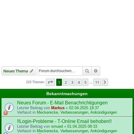
Suche
Erweiterte Suche
Neues Thema
Seite
1
von
11
1
2
3
4
5
11
Nächste
215 Themen
…
Bekanntmachungen
Neues Forum - E-Mail Benachrichtigungen
Letzter Beitrag von
Markus
«
02.04.2025 19:37
Verfasst in
Meckerecke, Verbesserungen, Ankündigungen
!!Login-Probleme - T-Online Email behoben!!
Letzter Beitrag von
smued
«
01.04.2025 08:33
Verfasst in
Meckerecke, Verbesserungen, Ankündigungen