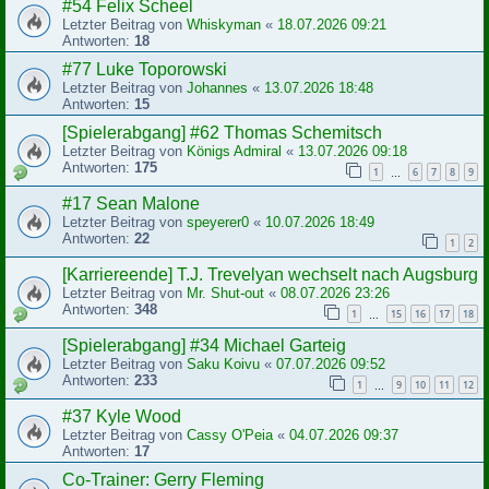
#54 Felix Scheel
Letzter Beitrag von
Whiskyman
«
18.07.2026 09:21
Antworten:
18
#77 Luke Toporowski
Letzter Beitrag von
Johannes
«
13.07.2026 18:48
Antworten:
15
[Spielerabgang] #62 Thomas Schemitsch
Letzter Beitrag von
Königs Admiral
«
13.07.2026 09:18
Antworten:
175
1
6
7
8
9
…
#17 Sean Malone
Letzter Beitrag von
speyerer0
«
10.07.2026 18:49
Antworten:
22
1
2
[Karriereende] T.J. Trevelyan wechselt nach Augsburg
Letzter Beitrag von
Mr. Shut-out
«
08.07.2026 23:26
Antworten:
348
1
15
16
17
18
…
[Spielerabgang] #34 Michael Garteig
Letzter Beitrag von
Saku Koivu
«
07.07.2026 09:52
Antworten:
233
1
9
10
11
12
…
#37 Kyle Wood
Letzter Beitrag von
Cassy O'Peia
«
04.07.2026 09:37
Antworten:
17
Co-Trainer: Gerry Fleming