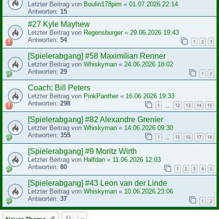
Letzter Beitrag von
Boulin178pim
«
01.07.2026 22:14
Antworten:
15
#27 Kyle Mayhew
Letzter Beitrag von
Regensburger
«
29.06.2026 19:43
Antworten:
54
1
2
3
[Spielerabgang] #58 Maximilian Renner
Letzter Beitrag von
Whiskyman
«
24.06.2026 18:02
Antworten:
29
1
2
Coach: Bill Peters
Letzter Beitrag von
PinkPanther
«
16.06.2026 19:33
Antworten:
298
1
12
13
14
15
…
[Spielerabgang] #82 Alexandre Grenier
Letzter Beitrag von
Whiskyman
«
14.06.2026 09:30
Antworten:
355
1
15
16
17
18
…
[Spielerabgang] #9 Moritz Wirth
Letzter Beitrag von
Halfdan
«
11.06.2026 12:03
Antworten:
80
1
2
3
4
5
[Spielerabgang] #43 Leon van der Linde
Letzter Beitrag von
Whiskyman
«
10.06.2026 23:06
Antworten:
37
1
2
Neues Thema