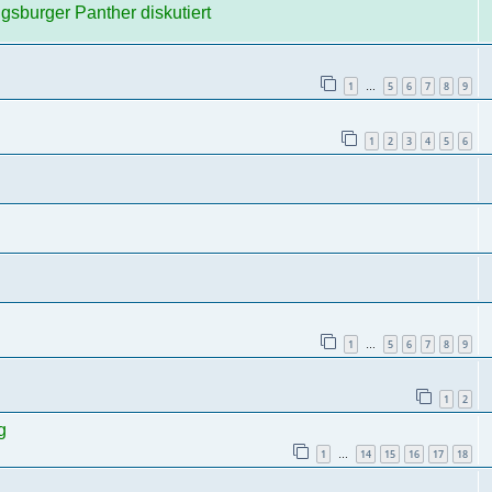
ugsburger Panther diskutiert
1
5
6
7
8
9
…
1
2
3
4
5
6
1
5
6
7
8
9
…
1
2
g
1
14
15
16
17
18
…