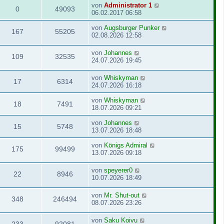
von
Administrator 1
0
49093
06.02.2017 06:58
von
Augsburger Punker
167
55205
02.08.2026 12:58
von
Johannes
109
32535
24.07.2026 19:45
von
Whiskyman
17
6314
24.07.2026 16:18
von
Whiskyman
18
7491
18.07.2026 09:21
von
Johannes
15
5748
13.07.2026 18:48
von
Königs Admiral
175
99499
13.07.2026 09:18
von
speyerer0
22
8946
10.07.2026 18:49
von
Mr. Shut-out
348
246494
08.07.2026 23:26
von
Saku Koivu