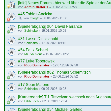
[Info] Neues Forum - hier wird über die Spieler der A
von
Administrator 1
»
06.02.2017 06:58
#45 Tobias Ancicka
von
trilogY
»
30.04.2026 11:38
[Spielerabgang] #04 David Farrance
von
Schinsko
»
19.01.2026 10:03
#31 Lasse Dietzschold
von
Schinsko
»
17.07.2025 09:15
#54 Felix Scheel
von
Mr. Shut-out
»
15.07.2026 12:20
#77 Luke Toporowski
von
Rigo Domenator
»
12.07.2026 09:50
[Spielerabgang] #62 Thomas Schemitsch
von
Rigo Domenator
»
28.06.2024 09:52
#17 Sean Malone
von
Schinsko
»
09.07.2026 10:28
[Karriereende] T.J. Trevelyan wechselt nach Augsbur
von
Dibbl Inch
»
02.08.2011 12:34
[Spielerabgang] #34 Michael Garteig