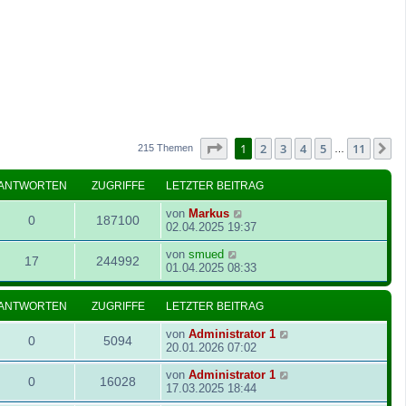
Seite
1
von
11
1
2
3
4
5
11
N
215 Themen
…
ANTWORTEN
ZUGRIFFE
LETZTER BEITRAG
von
Markus
0
187100
02.04.2025 19:37
von
smued
17
244992
01.04.2025 08:33
ANTWORTEN
ZUGRIFFE
LETZTER BEITRAG
von
Administrator 1
0
5094
20.01.2026 07:02
von
Administrator 1
0
16028
17.03.2025 18:44