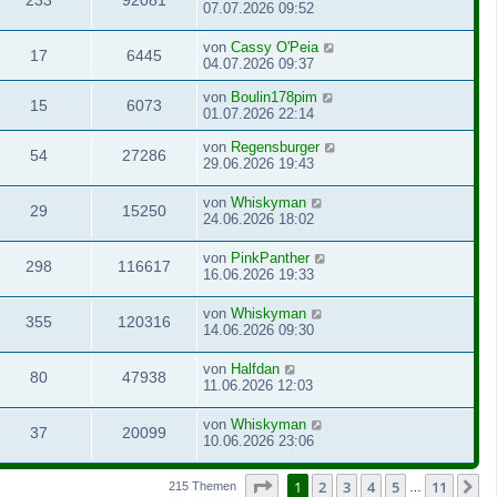
233
92081
07.07.2026 09:52
von
Cassy O'Peia
17
6445
04.07.2026 09:37
von
Boulin178pim
15
6073
01.07.2026 22:14
von
Regensburger
54
27286
29.06.2026 19:43
von
Whiskyman
29
15250
24.06.2026 18:02
von
PinkPanther
298
116617
16.06.2026 19:33
von
Whiskyman
355
120316
14.06.2026 09:30
von
Halfdan
80
47938
11.06.2026 12:03
von
Whiskyman
37
20099
10.06.2026 23:06
Seite
1
von
11
1
2
3
4
5
11
N
215 Themen
…