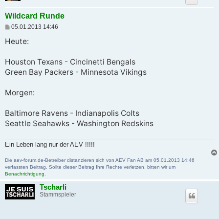
Wildcard Runde
B
05.01.2013 14:46
e
i
Heute:
t
r
a
Houston Texans - Cincinetti Bengals
g
Green Bay Packers - Minnesota Vikings
Morgen:
Baltimore Ravens - Indianapolis Colts
Seattle Seahawks - Washington Redskins
Ein Leben lang nur der AEV !!!!!
Die aev-forum.de-Betreiber distanzieren sich von AEV Fan AB am 05.01.2013 14:46
verfassten Beitrag. Sollte dieser Beitrag Ihre Rechte verletzen, bitten wir um
Benachrichtigung
.
Tscharli
Stammspieler