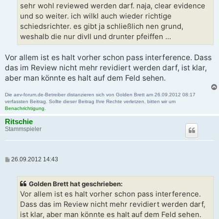
sehr wohl reviewed werden darf. naja, clear evidence
und so weiter. ich wilkl auch wieder richtige
schiedsrichter. es gibt ja schließlich nen grund,
weshalb die nur divII und drunter pfeiffen ...
Vor allem ist es halt vorher schon pass interference. Dass
das im Review nicht mehr revidiert werden darf, ist klar,
aber man könnte es halt auf dem Feld sehen.
Die aev-forum.de-Betreiber distanzieren sich von Golden Brett am 26.09.2012 08:17
verfassten Beitrag. Sollte dieser Beitrag Ihre Rechte verletzen, bitten wir um
Benachrichtigung
.
Ritschie
Stammspieler
B
26.09.2012 14:43
e
i
t
Golden Brett hat geschrieben:
r
a
Vor allem ist es halt vorher schon pass interference.
g
Dass das im Review nicht mehr revidiert werden darf,
ist klar, aber man könnte es halt auf dem Feld sehen.