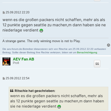
B
25.09.2012 22:20
e
i
wenn es die großen packers nicht schaffen, mehr als als
t
12 punkte gegen seattle zu machen,m dann haben sie ne
r
a
niederlage verdient
g
A strange game. The only winning move is not to Play.
Die aev-forum.de-Betreiber distanzieren sich von Ritschie am 25.09.2012 22:20 verfassten
Beitrag. Sollte dieser Beitrag Ihre Rechte verletzen, bitten wir um
Benachrichtigung
.
AEV Fan AB
Profi
B
25.09.2012 22:54
e
i
t
Ritschie hat geschrieben:
r
a
wenn es die großen packers nicht schaffen, mehr als
g
als 12 punkte gegen seattle zu machen,m dann haben
sie ne niederlage verdient