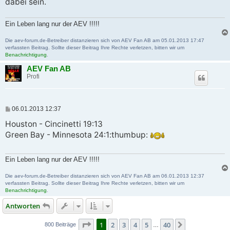
dabei sein.
Ein Leben lang nur der AEV !!!!!
Die aev-forum.de-Betreiber distanzieren sich von AEV Fan AB am 05.01.2013 17:47
verfassten Beitrag. Sollte dieser Beitrag Ihre Rechte verletzen, bitten wir um
Benachrichtigung
.
AEV Fan AB
Profi
B
06.01.2013 12:37
e
i
Houston - Cincinetti 19:13
t
Green Bay - Minnesota 24:1:thumbup:
r
a
g
Ein Leben lang nur der AEV !!!!!
Die aev-forum.de-Betreiber distanzieren sich von AEV Fan AB am 06.01.2013 12:37
verfassten Beitrag. Sollte dieser Beitrag Ihre Rechte verletzen, bitten wir um
Benachrichtigung
.
Antworten
Seite
1
von
40
1
2
3
4
5
40
Nächste
800 Beiträge
…