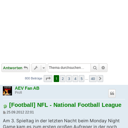
Suche
Erweiterte S
Antworten
Seite
1
von
40
1
2
3
4
5
40
Nächste
800 Beiträge
…
AEV Fan AB
Profi
[Football] NFL - National Football League
B
25.09.2012 22:01
e
i
Am 3. Spieltag in der letzten Nacht beim Monday Night
t
Game kam es zum ersten großen Aufreger in der noch
r