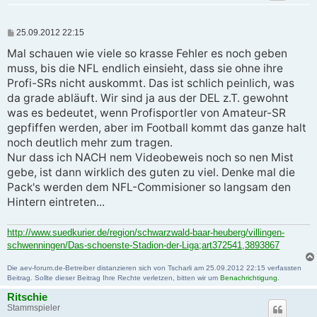
B
25.09.2012 22:15
e
i
Mal schauen wie viele so krasse Fehler es noch geben
t
muss, bis die NFL endlich einsieht, dass sie ohne ihre
r
a
Profi-SRs nicht auskommt. Das ist schlich peinlich, was
g
da grade abläuft. Wir sind ja aus der DEL z.T. gewohnt
was es bedeutet, wenn Profisportler von Amateur-SR
gepfiffen werden, aber im Football kommt das ganze halt
noch deutlich mehr zum tragen.
Nur dass ich NACH nem Videobeweis noch so nen Mist
gebe, ist dann wirklich des guten zu viel. Denke mal die
Pack's werden dem NFL-Commisioner so langsam den
Hintern eintreten...
http://www.suedkurier.de/region/schwarzwald-baar-heuberg/villingen-
schwenningen/Das-schoenste-Stadion-der-Liga;art372541,3893867
Die aev-forum.de-Betreiber distanzieren sich von Tscharli am 25.09.2012 22:15 verfassten
Beitrag. Sollte dieser Beitrag Ihre Rechte verletzen, bitten wir um
Benachrichtigung
.
Ritschie
Stammspieler