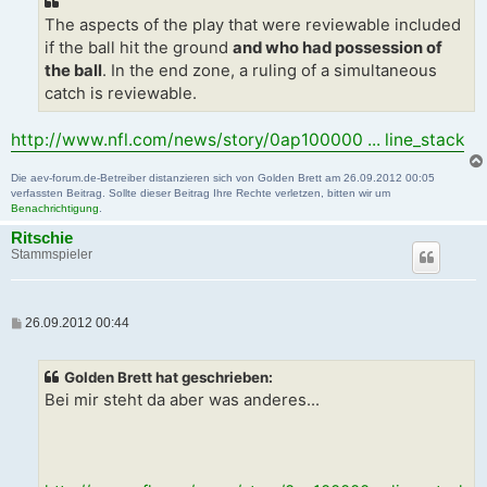
The aspects of the play that were reviewable included
if the ball hit the ground
and who had possession of
the ball
. In the end zone, a ruling of a simultaneous
catch is reviewable.
http://www.nfl.com/news/story/0ap100000 ... line_stack
Die aev-forum.de-Betreiber distanzieren sich von Golden Brett am 26.09.2012 00:05
verfassten Beitrag. Sollte dieser Beitrag Ihre Rechte verletzen, bitten wir um
Benachrichtigung
.
Ritschie
Stammspieler
B
26.09.2012 00:44
e
i
t
Golden Brett hat geschrieben:
r
a
Bei mir steht da aber was anderes...
g