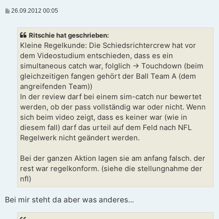
B
26.09.2012 00:05
e
i
t
Ritschie hat geschrieben:
r
a
Kleine Regelkunde: Die Schiedsrichtercrew hat vor
g
dem Videostudium entschieden, dass es ein
simultaneous catch war, folglich -> Touchdown (beim
gleichzeitigen fangen gehört der Ball Team A (dem
angreifenden Team))
In der review darf bei einem sim-catch nur bewertet
werden, ob der pass vollständig war oder nicht. Wenn
sich beim video zeigt, dass es keiner war (wie in
diesem fall) darf das urteil auf dem Feld nach NFL
Regelwerk nicht geändert werden.
Bei der ganzen Aktion lagen sie am anfang falsch. der
rest war regelkonform. (siehe die stellungnahme der
nfl)
Bei mir steht da aber was anderes...