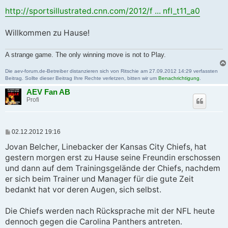
e
i
http://sportsillustrated.cnn.com/2012/f ... nfl_t11_a0
t
r
a
Willkommen zu Hause!
g
A strange game. The only winning move is not to Play.
Die aev-forum.de-Betreiber distanzieren sich von Ritschie am 27.09.2012 14:29 verfassten
Beitrag. Sollte dieser Beitrag Ihre Rechte verletzen, bitten wir um
Benachrichtigung
.
AEV Fan AB
Profi
B
02.12.2012 19:16
e
i
Jovan Belcher, Linebacker der Kansas City Chiefs, hat
t
gestern morgen erst zu Hause seine Freundin erschossen
r
a
und dann auf dem Trainingsgelände der Chiefs, nachdem
g
er sich beim Trainer und Manager für die gute Zeit
bedankt hat vor deren Augen, sich selbst.
Die Chiefs werden nach Rücksprache mit der NFL heute
dennoch gegen die Carolina Panthers antreten.