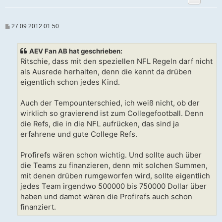
B
27.09.2012 01:50
e
i
t
AEV Fan AB hat geschrieben:
r
a
Ritschie, dass mit den speziellen NFL Regeln darf nicht
g
als Ausrede herhalten, denn die kennt da drüben
eigentlich schon jedes Kind.
Auch der Tempounterschied, ich weiß nicht, ob der
wirklich so gravierend ist zum Collegefootball. Denn
die Refs, die in die NFL aufrücken, das sind ja
erfahrene und gute College Refs.
Profirefs wären schon wichtig. Und sollte auch über
die Teams zu finanzieren, denn mit solchen Summen,
mit denen drüben rumgeworfen wird, sollte eigentlich
jedes Team irgendwo 500000 bis 750000 Dollar über
haben und damot wären die Profirefs auch schon
finanziert.