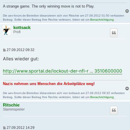
A strange game. The only winning move is not to Play.
Die aev-forum.de-Betreiber distanzieren sich von Ritschie am 27.09.2012 01:50 verfassten
Beitrag. Sollte dieser Beitrag Ihre Rechte verletzen, bitten wir um
Benachrichtigung
.
kottsack
Profi
B
27.09.2012 09:32
e
i
Alles wieder gut:
t
r
a
http://www.sportal.de/lockout-der-nfl-r ... 3510600000
g
Nazis nehmen uns Menschen die Arbeitplätze weg!
Die aev-forum.de-Betreiber distanzieren sich von kottsack am 27.09.2012 09:32 verfassten
Beitrag. Sollte dieser Beitrag Ihre Rechte verletzen, bitten wir um
Benachrichtigung
.
Ritschie
Stammspieler
B
27.09.2012 14:29