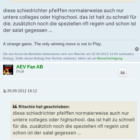
diese schiedrichter pfeiffen normalerweise auch nur
untere colleges oder highschool. das ist halt zu schnell für
die. zusätzlich noch die speziellen nfl regeln und schon ist
der salat gegessen ...
A strange game. The only winning move is not to Play.
Die aev-forum.de-Betreiber distanzieren sich von Ritschie am 26.09.2012 14:43 verfassten
Beitrag. Sollte dieser Beitrag Ihre Rechte verletzen, bitten wir um
Benachrichtigung
.
AEV Fan AB
Profi
B
26.09.2012 18:12
e
i
t
Ritschie hat geschrieben:
r
a
diese schiedrichter pfeiffen normalerweise auch nur
g
untere colleges oder highschool. das ist halt zu schnell
für die. zusätzlich noch die speziellen nfl regeln und
schon ist der salat gegessen ...