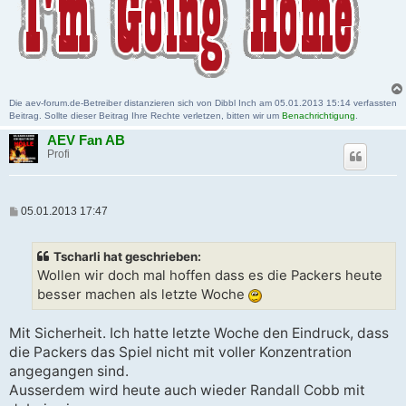
Die aev-forum.de-Betreiber distanzieren sich von Dibbl Inch am 05.01.2013 15:14 verfassten
Beitrag. Sollte dieser Beitrag Ihre Rechte verletzen, bitten wir um
Benachrichtigung
.
AEV Fan AB
Profi
B
05.01.2013 17:47
e
i
t
Tscharli hat geschrieben:
r
a
Wollen wir doch mal hoffen dass es die Packers heute
g
besser machen als letzte Woche
Mit Sicherheit. Ich hatte letzte Woche den Eindruck, dass
die Packers das Spiel nicht mit voller Konzentration
angegangen sind.
Ausserdem wird heute auch wieder Randall Cobb mit