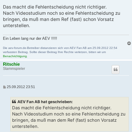
Das macht die Fehlentscheidung nicht richtiger.
Nach Videostudium noch so eine Fehlentscheidung zu
bringen, da muß man dem Ref (fast) schon Vorsatz
unterstellen.
Ein Leben lang nur der AEV !!!!!
Die aev-forum.de-Betreiber distanzieren sich von AEV Fan AB am 25.09.2012 22:54
verfassten Beitrag. Sollte dieser Beitrag Ihre Rechte verletzen, bitten wir um
Benachrichtigung
.
Ritschie
Stammspieler
B
25.09.2012 23:51
e
i
t
AEV Fan AB hat geschrieben:
r
a
Das macht die Fehlentscheidung nicht richtiger.
g
Nach Videostudium noch so eine Fehlentscheidung zu
bringen, da muß man dem Ref (fast) schon Vorsatz
unterstellen.