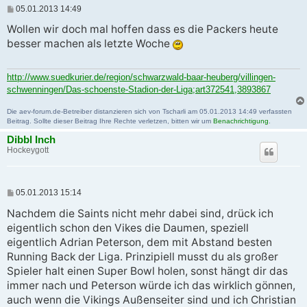
B
05.01.2013 14:49
e
i
Wollen wir doch mal hoffen dass es die Packers heute
t
besser machen als letzte Woche
r
a
g
http://www.suedkurier.de/region/schwarzwald-baar-heuberg/villingen-
schwenningen/Das-schoenste-Stadion-der-Liga;art372541,3893867
Die aev-forum.de-Betreiber distanzieren sich von Tscharli am 05.01.2013 14:49 verfassten
Beitrag. Sollte dieser Beitrag Ihre Rechte verletzen, bitten wir um
Benachrichtigung
.
Dibbl Inch
Hockeygott
B
05.01.2013 15:14
e
i
Nachdem die Saints nicht mehr dabei sind, drück ich
t
eigentlich schon den Vikes die Daumen, speziell
r
a
eigentlich Adrian Peterson, dem mit Abstand besten
g
Running Back der Liga. Prinzipiell musst du als großer
Spieler halt einen Super Bowl holen, sonst hängt dir das
immer nach und Peterson würde ich das wirklich gönnen,
auch wenn die Vikings Außenseiter sind und ich Christian