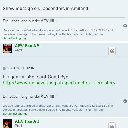
Show must go on...besonders in Amiland.
Ein Leben lang nur der AEV !!!!!
Die aev-forum.de-Betreiber distanzieren sich von AEV Fan AB am 02.12.2012 19:16
verfassten Beitrag. Sollte dieser Beitrag Ihre Rechte verletzen, bitten wir um
Benachrichtigung
.
AEV Fan AB
Profi
B
03.01.2013 18:36
e
i
Ein ganz großer sagt Good Bye.
t
http://www.kleinezeitung.at/sport/mehrs ... iere.story
r
a
g
Ein Leben lang nur der AEV !!!!!
Die aev-forum.de-Betreiber distanzieren sich von AEV Fan AB am 03.01.2013 18:36
verfassten Beitrag. Sollte dieser Beitrag Ihre Rechte verletzen, bitten wir um
Benachrichtigung
.
AEV Fan AB
Profi