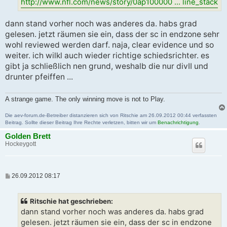
http://www.nfl.com/news/story/0ap100000 ... line_stack
dann stand vorher noch was anderes da. habs grad
gelesen. jetzt räumen sie ein, dass der sc in endzone sehr
wohl reviewed werden darf. naja, clear evidence und so
weiter. ich wilkl auch wieder richtige schiedsrichter. es
gibt ja schließlich nen grund, weshalb die nur divII und
drunter pfeiffen ...
A strange game. The only winning move is not to Play.
Die aev-forum.de-Betreiber distanzieren sich von Ritschie am 26.09.2012 00:44 verfassten
Beitrag. Sollte dieser Beitrag Ihre Rechte verletzen, bitten wir um
Benachrichtigung
.
Golden Brett
Hockeygott
B
26.09.2012 08:17
e
i
t
Ritschie hat geschrieben:
r
a
dann stand vorher noch was anderes da. habs grad
g
gelesen. jetzt räumen sie ein, dass der sc in endzone