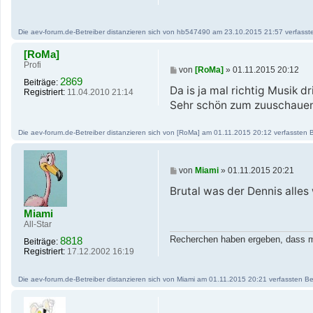
r
a
g
Die aev-forum.de-Betreiber distanzieren sich von hb547490 am 23.10.2015 21:57 verfassten 
[RoMa]
Profi
B
von
[RoMa]
»
01.11.2015 20:12
e
2869
Beiträge:
i
Da is ja mal richtig Musik d
Registriert:
11.04.2010 21:14
t
Sehr schön zum zuuschaue
r
a
g
Die aev-forum.de-Betreiber distanzieren sich von [RoMa] am 01.11.2015 20:12 verfassten Bei
B
von
Miami
»
01.11.2015 20:21
e
i
Brutal was der Dennis alles
t
r
Miami
a
All-Star
g
Recherchen haben ergeben, dass ma
8818
Beiträge:
Registriert:
17.12.2002 16:19
Die aev-forum.de-Betreiber distanzieren sich von Miami am 01.11.2015 20:21 verfassten Beit