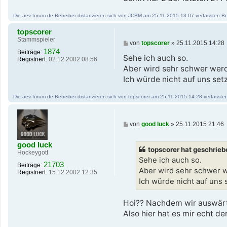
Die aev-forum.de-Betreiber distanzieren sich von JCBM am 25.11.2015 13:07 verfassten Beitr
topscorer
Stammspieler
B
von
topscorer
»
25.11.2015 14:28
e
1874
Beiträge:
i
Sehe ich auch so.
Registriert:
02.12.2002 08:56
t
Aber wird sehr schwer wer
r
a
Ich würde nicht auf uns set
g
Die aev-forum.de-Betreiber distanzieren sich von topscorer am 25.11.2015 14:28 verfassten B
B
von
good luck
»
25.11.2015 21:46
e
i
good luck
t
topscorer hat geschrieb
r
Hockeygott
a
Sehe ich auch so.
21703
Beiträge:
g
Aber wird sehr schwer 
Registriert:
15.12.2002 12:35
Ich würde nicht auf uns 
Hoi?? Nachdem wir auswärts 
Also hier hat es mir echt d