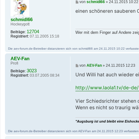
B
von
schmidl66
»
24.11.2015 10:22
e
i
einen schöneren sauberen C
t
r
schmidl66
a
Hockeygott
g
12704
Beiträge:
Wer mit dem Finger auf Andere zeigt
Registriert:
07.11.2005 15:18
Die aev-forum.de-Betreiber distanzieren sich von schmidl66 am 24.11.2015 10:22 verfassten 
AEV-Fan
Profi
B
von
AEV-Fan
»
24.11.2015 12:23
e
3023
Beiträge:
i
Und Willi hat auch wieder 
Registriert:
03.07.2005 08:34
t
r
a
http://www.laola1.tv/de-de
g
Vier Schiedsrichter stehen 
Wenn es nicht so traurig wär
"Augsburg ist und bleibt eine Eishockey
Die aev-forum.de-Betreiber distanzieren sich von AEV-Fan am 24.11.2015 12:23 verfassten Be