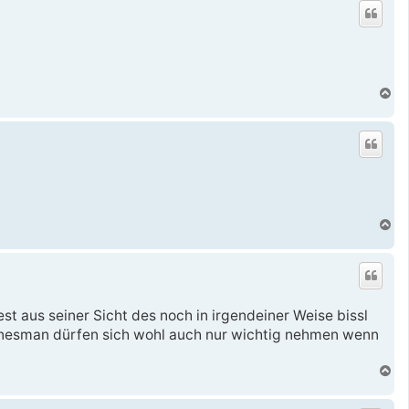
o
b
e
n
N
a
c
h
o
b
e
n
N
a
c
h
o
b
e
t aus seiner Sicht des noch in irgendeiner Weise bissl
n
e Linesman dürfen sich wohl auch nur wichtig nehmen wenn
N
a
c
h