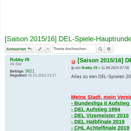
[Saison 2015/16] DEL-Spiele-Hauptrund
Suche
Erweiterte
Antworten
Robby #9
[Saison 2015/16] D
All-Star
B
von
Robby #9
»
11.09.2015 07:58
9621
Beiträge:
e
Registriert:
05.01.2003 23:37
i
Alles zu den DEL-Spielen 201
t
r
a
g
Meine Stadt, mein Verei
- Bundesliga II Aufstieg
- DEL Aufstieg 1994
- DEL Vizemeister 2010
- DEL Halbfinale 2019
- CHL Achtelfinale 2019