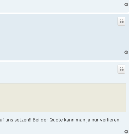
N
a
c
h
o
b
e
n
N
a
c
h
o
b
e
n
 uns setzen!! Bei der Quote kann man ja nur verlieren.
N