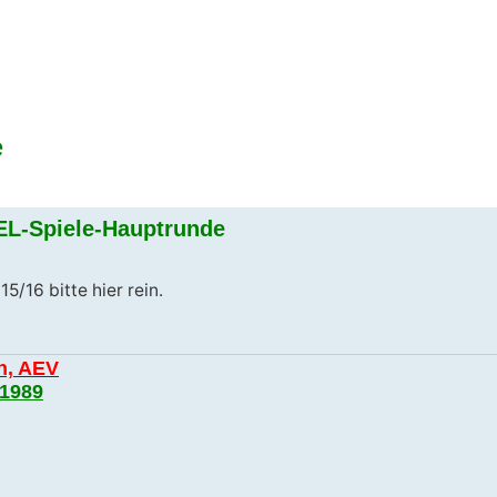
e
 Suche
EL-Spiele-Hauptrunde
5/16 bitte hier rein.
n, AEV
 1989