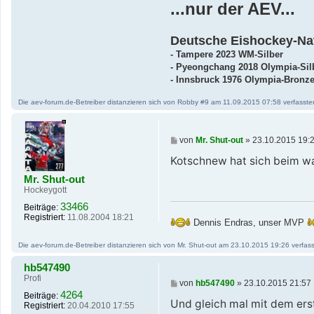
...nur der AEV...
Deutsche Eishockey-Na
- Tampere 2023 WM-Silber
- Pyeongchang 2018 Olympia-Sil
- Innsbruck 1976 Olympia-Bronz
Die aev-forum.de-Betreiber distanzieren sich von Robby #9 am 11.09.2015 07:58 verfassten B
B
von
Mr. Shut-out
»
23.10.2015 19:
e
i
Kotschnew hat sich beim w
t
Mr. Shut-out
r
a
Hockeygott
g
33466
Beiträge:
Registriert:
11.08.2004 18:21
Dennis Endras, unser MVP
Die aev-forum.de-Betreiber distanzieren sich von Mr. Shut-out am 23.10.2015 19:26 verfasst
hb547490
Profi
B
von
hb547490
»
23.10.2015 21:57
e
4264
Beiträge:
i
Und gleich mal mit dem ers
Registriert:
20.04.2010 17:55
t