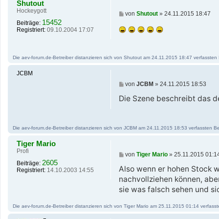
Shutout
Hockeygott
B
von
Shutout
»
24.11.2015 18:47
e
15452
Beiträge:
i
Registriert:
09.10.2004 17:07
t
r
a
g
Die aev-forum.de-Betreiber distanzieren sich von Shutout am 24.11.2015 18:47 verfassten Be
JCBM
B
von
JCBM
»
24.11.2015 18:53
e
i
Die Szene beschreibt das 
t
r
a
g
Die aev-forum.de-Betreiber distanzieren sich von JCBM am 24.11.2015 18:53 verfassten Beitr
Tiger Mario
Profi
B
von
Tiger Mario
»
25.11.2015 01:1
e
2605
Beiträge:
i
Also wenn er hohen Stock w
Registriert:
14.10.2003 14:55
t
nachvollziehen können, aber
r
a
sie was falsch sehen und s
g
Die aev-forum.de-Betreiber distanzieren sich von Tiger Mario am 25.11.2015 01:14 verfassten