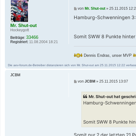
B
von
Mr. Shut-out
»
25.11.2015 12:
e
i
Hamburg-Schwenningen 3:
t
Mr. Shut-out
r
a
Hockeygott
g
Somit SWW 8 Punkte hinter u
33466
Beiträge:
Registriert:
11.08.2004 18:21
Dennis Endras, unser MVP
Die aev-forum.de-Betreiber distanzieren sich von Mr. Shut-out am 25.11.2015 12:22 verfasste
JCBM
B
von
JCBM
»
25.11.2015 13:07
e
i
t
Mr. Shut-out hat geschr
r
a
Hamburg-Schwenningen
g
Somit SWW 8 Punkte hinte
Somit nur 2 der letzten 21 