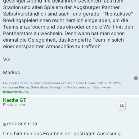
geselliger Abend mit bekannten Gesichtern aus dem
Stadion und allen Spielern der Augsburger Panther.
Selbstverständlich sind auch -und gerade- "Nichtaktive"
Bowlingspieler/innen recht herzlich eingeladen, um die
Teams anzufeuern und das ein oder andere Wort mit den
Pantherstars zu wechseln. Denn wann hat man schon
einmal die Gelegenheit, das komplette Team in solch
einer entspannten Atmosphäre zu treffen?
VG
Markus
Die aev-forum.de-Betreiber distanzieren sich von Kaethe G7 am 07.01.2016 22:59
verfassten Beitrag. Sollte dieser Beitrag Ihre Rechte verletzen, bitten wir um
Benachrichtigung
.
Kaethe G7
Ersatzspieler
B
06.02.2016 13:28
e
i
Und hier nun das Ergebnis der gestrigen Auslosung:
t