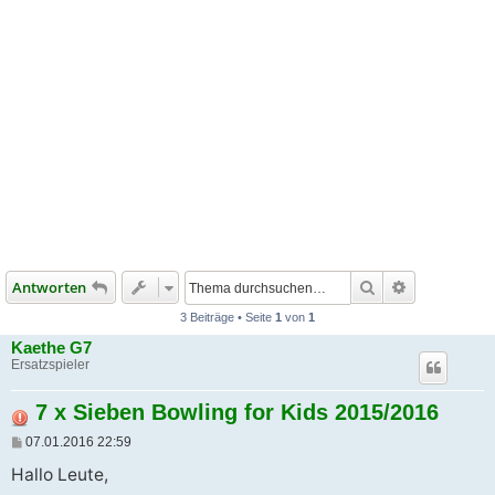
Suche
Erweiterte S
Antworten
3 Beiträge • Seite
1
von
1
Kaethe G7
Ersatzspieler
7 x Sieben Bowling for Kids 2015/2016
B
07.01.2016 22:59
e
i
Hallo Leute,
t