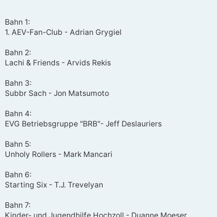
r
a
g
Bahn 1:
1. AEV-Fan-Club - Adrian Grygiel
Bahn 2:
Lachi & Friends - Arvids Rekis
Bahn 3:
Subbr Sach - Jon Matsumoto
Bahn 4:
EVG Betriebsgruppe "BRB"- Jeff Deslauriers
Bahn 5:
Unholy Rollers - Mark Mancari
Bahn 6:
Starting Six - T.J. Trevelyan
Bahn 7:
Kinder- und Jugendhilfe Hochzoll - Duanne Moeser