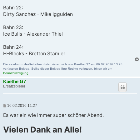
Bahn 22:
Dirty Sanchez - Mike Iggulden
Bahn 23:
Ice Bulls - Alexander Thiel
Bahn 24:
H-Blocks - Bretton Stamler
Die aev-forum.de-Betreiber distanzieren sich von Kaethe G7 am 06.02.2016 13:28
verfassten Beitrag. Sollte dieser Beitrag Ihre Rechte verletzen, bitten wir um
Benachrichtigung
.
Kaethe G7
Ersatzspieler
B
16.02.2016 11:27
e
i
Es war ein wie immer super schöner Abend.
t
r
Vielen Dank an Alle!
a
g