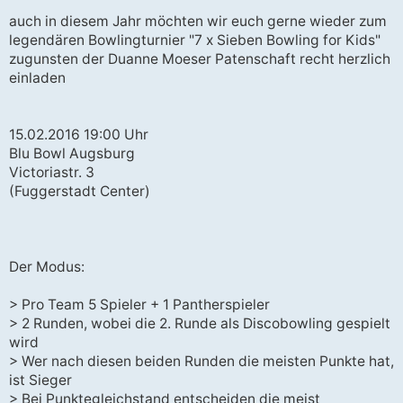
r
a
auch in diesem Jahr möchten wir euch gerne wieder zum
g
legendären Bowlingturnier "7 x Sieben Bowling for Kids"
zugunsten der Duanne Moeser Patenschaft recht herzlich
einladen
15.02.2016 19:00 Uhr
Blu Bowl Augsburg
Victoriastr. 3
(Fuggerstadt Center)
Der Modus:
> Pro Team 5 Spieler + 1 Pantherspieler
> 2 Runden, wobei die 2. Runde als Discobowling gespielt
wird
> Wer nach diesen beiden Runden die meisten Punkte hat,
ist Sieger
> Bei Punktegleichstand entscheiden die meist