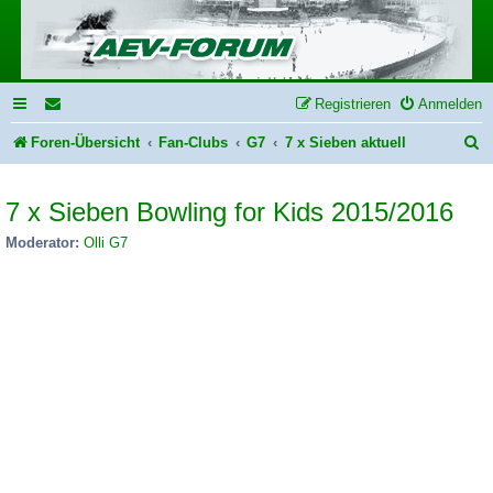
Registrieren
Anmelden
S
Foren-Übersicht
Fan-Clubs
G7
7 x Sieben aktuell
u
7 x Sieben Bowling for Kids 2015/2016
c
h
Moderator:
Olli G7
e