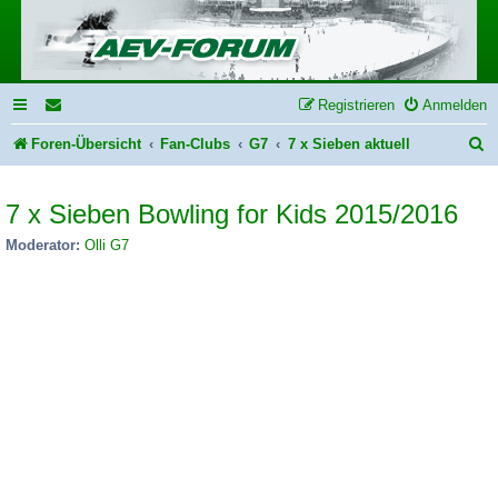
Registrieren
Anmelden
S
Foren-Übersicht
Fan-Clubs
G7
7 x Sieben aktuell
u
7 x Sieben Bowling for Kids 2015/2016
c
h
Moderator:
Olli G7
e