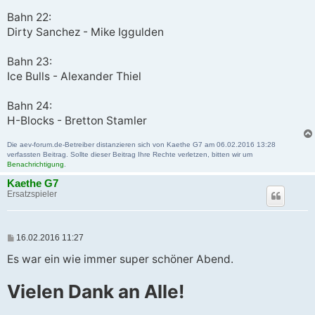
Bahn 22:
Dirty Sanchez - Mike Iggulden
Bahn 23:
Ice Bulls - Alexander Thiel
Bahn 24:
H-Blocks - Bretton Stamler
Die aev-forum.de-Betreiber distanzieren sich von Kaethe G7 am 06.02.2016 13:28
verfassten Beitrag. Sollte dieser Beitrag Ihre Rechte verletzen, bitten wir um
Benachrichtigung
.
Kaethe G7
Ersatzspieler
B
16.02.2016 11:27
e
i
Es war ein wie immer super schöner Abend.
t
r
Vielen Dank an Alle!
a
g