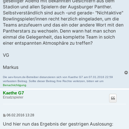
geselliger Abend mit bekannten Gesichtern aus dem
Stadion und allen Spielern der Augsburger Panther.
Selbstverständlich sind auch -und gerade- "Nichtaktive"
Bowlingspieler/innen recht herzlich eingeladen, um die
Teams anzufeuern und das ein oder andere Wort mit den
Pantherstars zu wechseln. Denn wann hat man schon
einmal die Gelegenheit, das komplette Team in solch
einer entspannten Atmosphäre zu treffen?
VG
Markus
Die aev-forum.de-Betreiber distanzieren sich von Kaethe G7 am 07.01.2016 22:59
verfassten Beitrag. Sollte dieser Beitrag Ihre Rechte verletzen, bitten wir um
Benachrichtigung
.
Kaethe G7
Ersatzspieler
B
06.02.2016 13:28
e
i
Und hier nun das Ergebnis der gestrigen Auslosung:
t