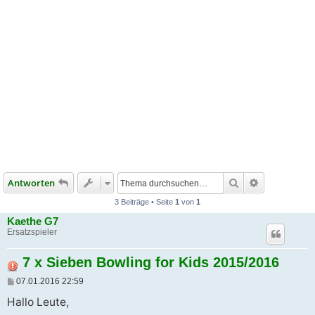
Suche
Erweiterte S
Antworten
3 Beiträge • Seite
1
von
1
Kaethe G7
Ersatzspieler
7 x Sieben Bowling for Kids 2015/2016
B
07.01.2016 22:59
e
i
Hallo Leute,
t