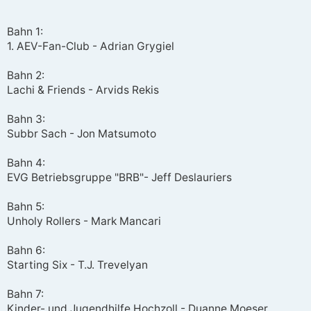
r
a
g
Bahn 1:
1. AEV-Fan-Club - Adrian Grygiel
Bahn 2:
Lachi & Friends - Arvids Rekis
Bahn 3:
Subbr Sach - Jon Matsumoto
Bahn 4:
EVG Betriebsgruppe "BRB"- Jeff Deslauriers
Bahn 5:
Unholy Rollers - Mark Mancari
Bahn 6:
Starting Six - T.J. Trevelyan
Bahn 7:
Kinder- und Jugendhilfe Hochzoll - Duanne Moeser