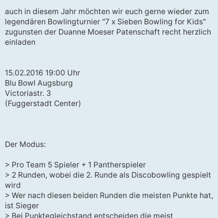
r
a
auch in diesem Jahr möchten wir euch gerne wieder zum
g
legendären Bowlingturnier "7 x Sieben Bowling for Kids"
zugunsten der Duanne Moeser Patenschaft recht herzlich
einladen
15.02.2016 19:00 Uhr
Blu Bowl Augsburg
Victoriastr. 3
(Fuggerstadt Center)
Der Modus:
> Pro Team 5 Spieler + 1 Pantherspieler
> 2 Runden, wobei die 2. Runde als Discobowling gespielt
wird
> Wer nach diesen beiden Runden die meisten Punkte hat,
ist Sieger
> Bei Punktegleichstand entscheiden die meist