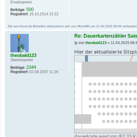
r
Ersatzspieler
a
500
Beiträge:
g
Registriert:
26.10.2014 15:22
Die aev-forum.de-Betreiber distanzieren sich von MonisMo am 11.04.2025 08:08 verfassten Be
Re: Dauerkartenzähler Sai
B
von
theobald123
»
11.04.2025 08:
e
i
Hier der aktualisierte Sitzpl
theobald123
t
r
Stammspieler
a
2344
Beiträge:
g
Registriert:
02.08.2007 11:26
dauerkarte west.jpg (62.33 K