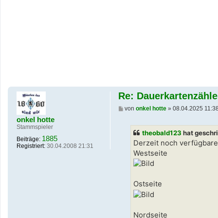
Re: Dauerkartenzähle
B
von
onkel hotte
»
08.04.2025 11:3
e
onkel hotte
i
Stammspieler
t
theobald123
hat geschr
r
1885
Beiträge:
a
Derzeit noch verfügbare
Registriert:
30.04.2008 21:31
g
Westseite
Ostseite
Nordseite