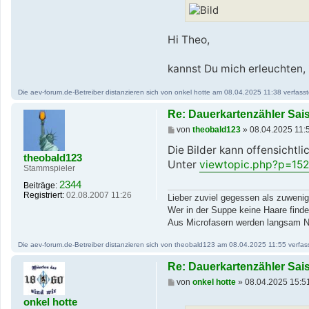
Hi Theo,
kannst Du mich erleuchten, i
Die aev-forum.de-Betreiber distanzieren sich von onkel hotte am 08.04.2025 11:38 verfassten
Re: Dauerkartenzähler Sai
B
von
theobald123
»
08.04.2025 11:
e
i
Die Bilder kann offensichtli
theobald123
t
Unter
viewtopic.php?p=15
r
Stammspieler
a
2344
Beiträge:
g
Registriert:
02.08.2007 11:26
Lieber zuviel gegessen als zuwenig
Wer in der Suppe keine Haare finde
Aus Microfasern werden langsam Na
Die aev-forum.de-Betreiber distanzieren sich von theobald123 am 08.04.2025 11:55 verfasste
Re: Dauerkartenzähler Sai
B
von
onkel hotte
»
08.04.2025 15:5
e
i
onkel hotte