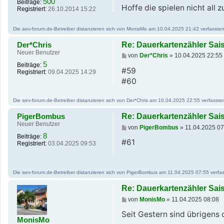
500
Beiträge:
g
Hoffe die spielen nicht all z
Registriert:
26.10.2014 15:22
Die aev-forum.de-Betreiber distanzieren sich von MonisMo am 10.04.2025 21:42 verfassten B
Der*Chris
Re: Dauerkartenzähler Sai
Neuer Benutzer
B
von
Der*Chris
»
10.04.2025 22:55
e
5
Beiträge:
i
#59
Registriert:
09.04.2025 14:29
t
#60
r
a
g
Die aev-forum.de-Betreiber distanzieren sich von Der*Chris am 10.04.2025 22:55 verfassten 
PigerBombus
Re: Dauerkartenzähler Sai
Neuer Benutzer
B
von
PigerBombus
»
11.04.2025 07
e
8
Beiträge:
i
#61
Registriert:
03.04.2025 09:53
t
r
a
g
Die aev-forum.de-Betreiber distanzieren sich von PigerBombus am 11.04.2025 07:55 verfasst
Re: Dauerkartenzähler Sai
B
von
MonisMo
»
11.04.2025 08:08
e
i
Seit Gestern sind übrigens 
MonisMo
t