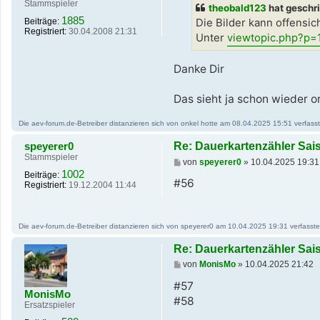
t
Stammspieler
theobald123
hat geschr
r
1885
a
Die Bilder kann offensich
Beiträge:
g
Registriert:
30.04.2008 21:31
Unter
viewtopic.php?p
Danke Dir
Das sieht ja schon wieder o
Die aev-forum.de-Betreiber distanzieren sich von onkel hotte am 08.04.2025 15:51 verfasste
speyerer0
Re: Dauerkartenzähler Sai
Stammspieler
B
von
speyerer0
»
10.04.2025 19:31
e
1002
Beiträge:
i
#56
Registriert:
19.12.2004 11:44
t
r
a
g
Die aev-forum.de-Betreiber distanzieren sich von speyerer0 am 10.04.2025 19:31 verfassten 
Re: Dauerkartenzähler Sai
B
von
MonisMo
»
10.04.2025 21:42
e
i
#57
MonisMo
t
#58
r
Ersatzspieler
a