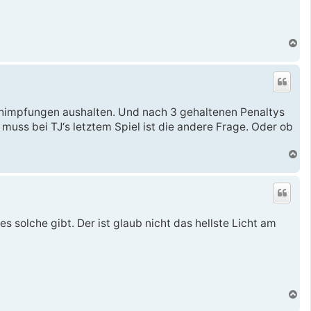
e
n
N
a
c
h
o
b
e
schimpfungen aushalten. Und nach 3 gehaltenen Penaltys
n
uss bei TJ‘s letztem Spiel ist die andere Frage. Oder ob
N
a
c
h
o
b
e
es solche gibt. Der ist glaub nicht das hellste Licht am
n
N
a