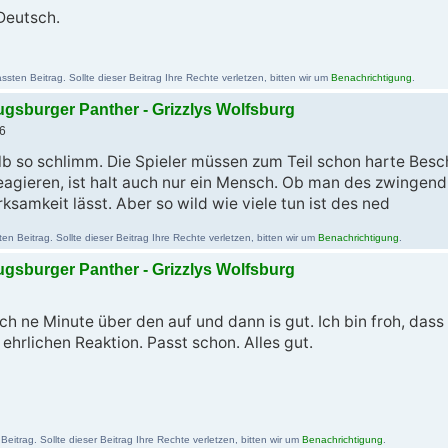
Deutsch.
sten Beitrag. Sollte dieser Beitrag Ihre Rechte verletzen, bitten wir um
Benachrichtigung
.
Augsburger Panther - Grizzlys Wolfsburg
6
alb so schlimm. Die Spieler müssen zum Teil schon harte Be
gieren, ist halt auch nur ein Mensch. Ob man des zwingend m
samkeit lässt. Aber so wild wie viele tun ist des ned
 Beitrag. Sollte dieser Beitrag Ihre Rechte verletzen, bitten wir um
Benachrichtigung
.
Augsburger Panther - Grizzlys Wolfsburg
ich ne Minute über den auf und dann is gut. Ich bin froh, dass 
 ehrlichen Reaktion. Passt schon. Alles gut.
eitrag. Sollte dieser Beitrag Ihre Rechte verletzen, bitten wir um
Benachrichtigung
.