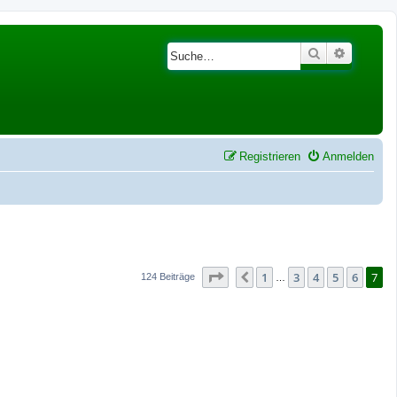
Suche
Erweiter
Registrieren
Anmelden
Seite
7
von
7
1
3
4
5
6
7
Vorherige
124 Beiträge
…