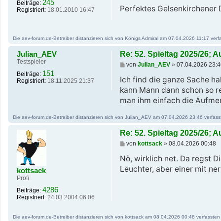
e
245
Beiträge:
i
Perfektes Gelsenkirchener 
Registriert:
18.01.2010 16:47
t
r
a
g
Die aev-forum.de-Betreiber distanzieren sich von Königs Admiral am 07.04.2026 11:17 verfas
Julian_AEV
Re: 52. Spieltag 2025/26; 
Testspieler
B
von
Julian_AEV
»
07.04.2026 23:4
e
151
Beiträge:
i
Ich find die ganze Sache h
Registriert:
18.11.2025 21:37
t
kann Mann dann schon so rea
r
a
man ihm einfach die Aufmerk
g
Die aev-forum.de-Betreiber distanzieren sich von Julian_AEV am 07.04.2026 23:46 verfassten
Re: 52. Spieltag 2025/26; 
B
von
kottsack
»
08.04.2026 00:48
e
i
Nö, wirklich net. Da regst D
t
Leuchter, aber einer mit ner
kottsack
r
a
Profi
g
4286
Beiträge:
Registriert:
24.03.2004 06:06
Die aev-forum.de-Betreiber distanzieren sich von kottsack am 08.04.2026 00:48 verfassten B