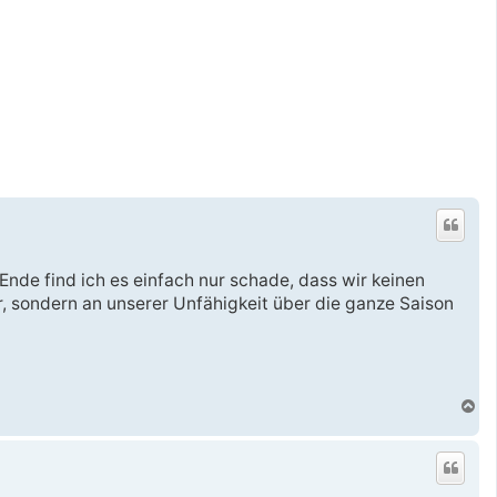
 Ende find ich es einfach nur schade, dass wir keinen
, sondern an unserer Unfähigkeit über die ganze Saison
N
a
c
h
o
b