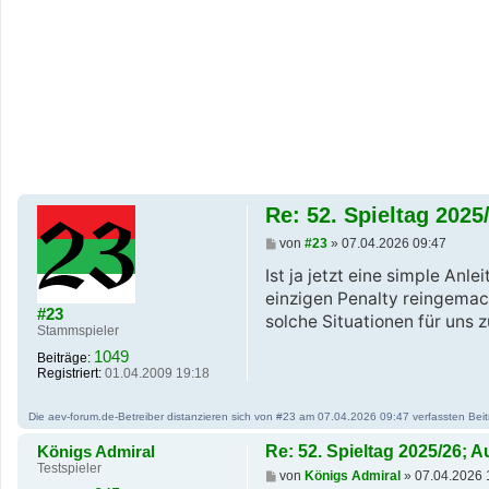
Re: 52. Spieltag 2025
B
von
#23
»
07.04.2026 09:47
e
i
Ist ja jetzt eine simple Anl
t
einzigen Penalty reingemach
r
#23
a
solche Situationen für uns 
Stammspieler
g
1049
Beiträge:
Registriert:
01.04.2009 19:18
Die aev-forum.de-Betreiber distanzieren sich von #23 am 07.04.2026 09:47 verfassten Beitra
Königs Admiral
Re: 52. Spieltag 2025/26; 
Testspieler
B
von
Königs Admiral
»
07.04.2026 