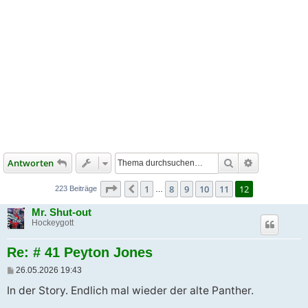
Suche
Erweiterte S
Antworten
Seite
12
von
12
1
8
9
10
11
12
Vorherige
223 Beiträge
…
Mr. Shut-out
Hockeygott
Re: # 41 Peyton Jones
B
26.05.2026 19:43
e
i
In der Story. Endlich mal wieder der alte Panther.
t
r