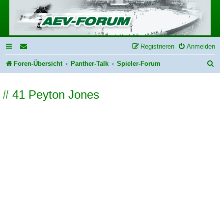
Registrieren
Anmelden
S
Foren-Übersicht
Panther-Talk
Spieler-Forum
u
# 41 Peyton Jones
c
h
e