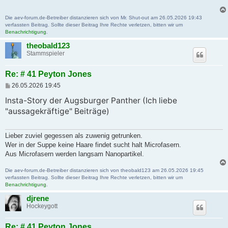
a
g
Die aev-forum.de-Betreiber distanzieren sich von Mr. Shut-out am 26.05.2026 19:43
verfassten Beitrag. Sollte dieser Beitrag Ihre Rechte verletzen, bitten wir um
Benachrichtigung
.
theobald123
Stammspieler
Re: # 41 Peyton Jones
B
26.05.2026 19:45
e
i
Insta-Story der Augsburger Panther (Ich liebe
t
"aussagekräftige" Beiträge)
r
a
g
Lieber zuviel gegessen als zuwenig getrunken.
Wer in der Suppe keine Haare findet sucht halt Microfasern.
Aus Microfasern werden langsam Nanopartikel.
Die aev-forum.de-Betreiber distanzieren sich von theobald123 am 26.05.2026 19:45
verfassten Beitrag. Sollte dieser Beitrag Ihre Rechte verletzen, bitten wir um
Benachrichtigung
.
djrene
Hockeygott
Re: # 41 Peyton Jones