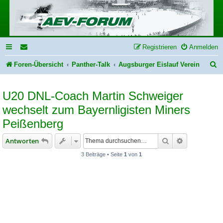
Registrieren
Anmelden
S
Foren-Übersicht
Panther-Talk
Augsburger Eislauf Verein
u
U20 DNL-Coach Martin Schweiger
c
wechselt zum Bayernligisten Miners
h
Peißenberg
e
Suche
Erweiterte S
Antworten
3 Beiträge • Seite
1
von
1