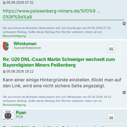
B
05.06.2026 07:31
e
i
https://www.peissenberg-miners.de/%f0%9 ...
t
0%9f%9a%a8
r
a
g
Die aev-forum.de-Betreiber distanzieren sich von Aux-Burger am 05.06.2026 07:31
verfassten Beitrag. Sollte dieser Beitrag Ihre Rechte verletzen, bitten wir um
Benachrichtigung
.
Whiskyman
Ausnahmekönner
Re: U20 DNL-Coach Martin Schweiger wechselt zum
Bayernligisten Miners Peißenberg
B
05.06.2026 18:12
e
i
Kann einer einige Hintergründe einstellen. Klickt man auf
t
den Link, wird eine nicht sichere Seite angezeigt.
r
a
g
Die aev-forum.de-Betreiber distanzieren sich von Whiskyman am 05.06.2026 18:12
verfassten Beitrag. Sollte dieser Beitrag Ihre Rechte verletzen, bitten wir um
Benachrichtigung
.
Ryan
Profi