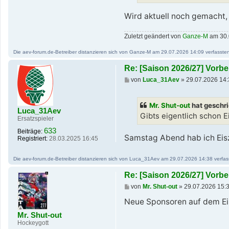
g
Wird aktuell noch gemacht,
Zuletzt geändert von
Ganze-M
am 30.
Die aev-forum.de-Betreiber distanzieren sich von Ganze-M am 29.07.2026 14:09 verfassten B
Re: [Saison 2026/27] Vor
B
von
Luca_31Aev
»
29.07.2026 14:
e
i
t
Mr. Shut-out
hat geschr
r
Luca_31Aev
a
Gibts eigentlich schon 
Ersatzspieler
g
633
Beiträge:
Samstag Abend hab ich Eis
Registriert:
28.03.2025 16:45
Die aev-forum.de-Betreiber distanzieren sich von Luca_31Aev am 29.07.2026 14:38 verfasste
Re: [Saison 2026/27] Vor
B
von
Mr. Shut-out
»
29.07.2026 15:
e
i
Neue Sponsoren auf dem Ei
t
Mr. Shut-out
r
a
Hockeygott