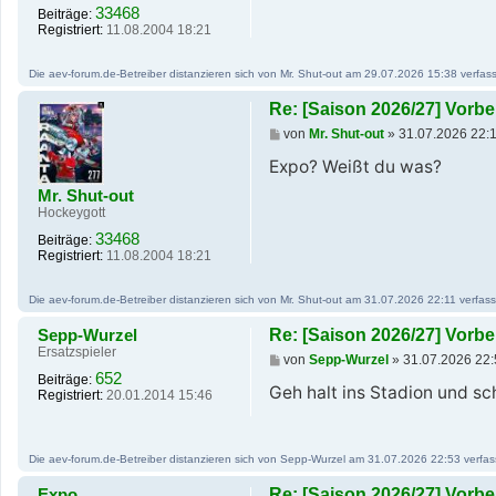
g
33468
Beiträge:
Registriert:
11.08.2004 18:21
Die aev-forum.de-Betreiber distanzieren sich von Mr. Shut-out am 29.07.2026 15:38 verfasst
Re: [Saison 2026/27] Vor
B
von
Mr. Shut-out
»
31.07.2026 22:
e
i
Expo? Weißt du was?
t
Mr. Shut-out
r
a
Hockeygott
g
33468
Beiträge:
Registriert:
11.08.2004 18:21
Die aev-forum.de-Betreiber distanzieren sich von Mr. Shut-out am 31.07.2026 22:11 verfasste
Sepp-Wurzel
Re: [Saison 2026/27] Vor
Ersatzspieler
B
von
Sepp-Wurzel
»
31.07.2026 22:
e
652
Beiträge:
i
Geh halt ins Stadion und s
Registriert:
20.01.2014 15:46
t
r
a
g
Die aev-forum.de-Betreiber distanzieren sich von Sepp-Wurzel am 31.07.2026 22:53 verfasste
Expo
Re: [Saison 2026/27] Vor