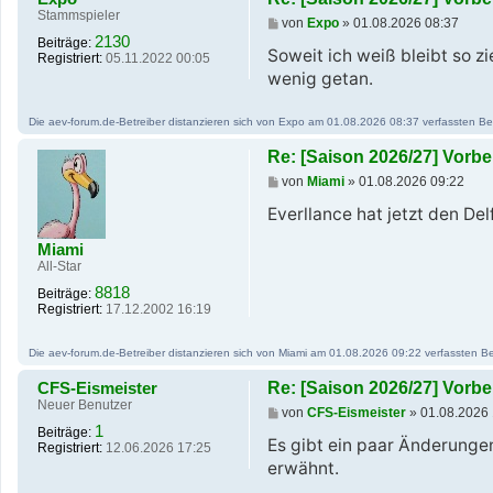
Stammspieler
B
von
Expo
»
01.08.2026 08:37
e
2130
Beiträge:
i
Soweit ich weiß bleibt so z
Registriert:
05.11.2022 00:05
t
wenig getan.
r
a
g
Die aev-forum.de-Betreiber distanzieren sich von Expo am 01.08.2026 08:37 verfassten Beitr
Re: [Saison 2026/27] Vor
B
von
Miami
»
01.08.2026 09:22
e
i
Everllance hat jetzt den Del
t
r
Miami
a
All-Star
g
8818
Beiträge:
Registriert:
17.12.2002 16:19
Die aev-forum.de-Betreiber distanzieren sich von Miami am 01.08.2026 09:22 verfassten Beit
CFS-Eismeister
Re: [Saison 2026/27] Vor
Neuer Benutzer
B
von
CFS-Eismeister
»
01.08.2026 
e
1
Beiträge:
i
Es gibt ein paar Änderunge
Registriert:
12.06.2026 17:25
t
erwähnt.
r
a