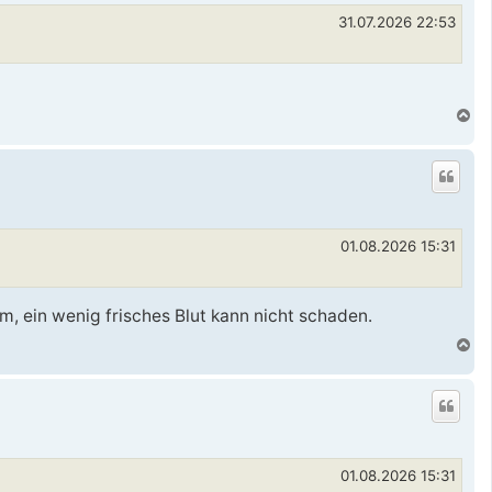
31.07.2026 22:53
N
a
c
h
o
b
e
n
01.08.2026 15:31
, ein wenig frisches Blut kann nicht schaden.
N
a
c
h
o
b
e
n
01.08.2026 15:31