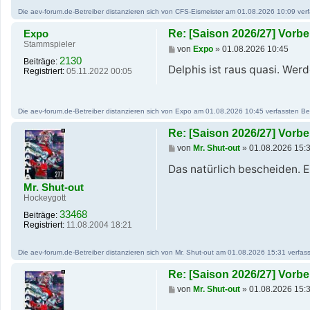
g
Die aev-forum.de-Betreiber distanzieren sich von CFS-Eismeister am 01.08.2026 10:09 verfas
Expo
Re: [Saison 2026/27] Vor
Stammspieler
B
von
Expo
»
01.08.2026 10:45
e
2130
Beiträge:
i
Delphis ist raus quasi. Wer
Registriert:
05.11.2022 00:05
t
r
a
g
Die aev-forum.de-Betreiber distanzieren sich von Expo am 01.08.2026 10:45 verfassten Beitr
Re: [Saison 2026/27] Vor
B
von
Mr. Shut-out
»
01.08.2026 15:
e
i
Das natürlich bescheiden. 
t
Mr. Shut-out
r
a
Hockeygott
g
33468
Beiträge:
Registriert:
11.08.2004 18:21
Die aev-forum.de-Betreiber distanzieren sich von Mr. Shut-out am 01.08.2026 15:31 verfasst
Re: [Saison 2026/27] Vor
B
von
Mr. Shut-out
»
01.08.2026 15:
e
i