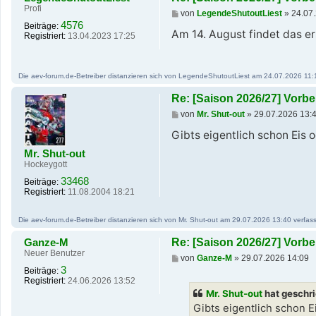
Profi
B
von
LegendeShutoutLiest
»
24.07
e
4576
Beiträge:
i
Am 14. August findet das erst
Registriert:
13.04.2023 17:25
t
r
a
g
Die aev-forum.de-Betreiber distanzieren sich von LegendeShutoutLiest am 24.07.2026 11:17 
Re: [Saison 2026/27] Vor
B
von
Mr. Shut-out
»
29.07.2026 13:
e
i
Gibts eigentlich schon Eis
t
Mr. Shut-out
r
a
Hockeygott
g
33468
Beiträge:
Registriert:
11.08.2004 18:21
Die aev-forum.de-Betreiber distanzieren sich von Mr. Shut-out am 29.07.2026 13:40 verfasst
Ganze-M
Re: [Saison 2026/27] Vor
Neuer Benutzer
B
von
Ganze-M
»
29.07.2026 14:09
e
3
Beiträge:
i
Registriert:
24.06.2026 13:52
t
Mr. Shut-out
hat geschr
r
a
Gibts eigentlich schon 