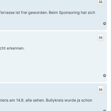
o
b
e
 Terrasse ist frei geworden. Beim Sponsoring hat sich
n
N
a
c
h
o
b
e
icht erkennen.
n
N
a
c
h
o
b
e
ns am 14.8. alle sehen. Bullykreis wurde ja schon
n
N