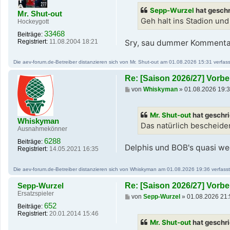
t
Sepp-Wurzel
hat gesch
Mr. Shut-out
r
a
Geh halt ins Stadion un
Hockeygott
g
33468
Beiträge:
Registriert:
11.08.2004 18:21
Sry, sau dummer Kommenta
Die aev-forum.de-Betreiber distanzieren sich von Mr. Shut-out am 01.08.2026 15:31 verfasst
Re: [Saison 2026/27] Vor
B
von
Whiskyman
»
01.08.2026 19:
e
i
t
Mr. Shut-out
hat geschr
r
Whiskyman
a
Das natürlich bescheide
Ausnahmekönner
g
6288
Beiträge:
Delphis und BOB's quasi we
Registriert:
14.05.2021 16:35
Die aev-forum.de-Betreiber distanzieren sich von Whiskyman am 01.08.2026 19:36 verfassten
Sepp-Wurzel
Re: [Saison 2026/27] Vor
Ersatzspieler
B
von
Sepp-Wurzel
»
01.08.2026 21:
e
652
Beiträge:
i
Registriert:
20.01.2014 15:46
t
Mr. Shut-out
hat geschr
r