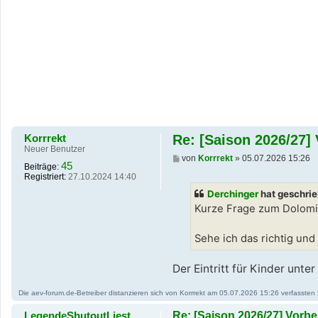
Korrrekt
Re: [Saison 2026/27
Neuer Benutzer
B
von
Korrrekt
»
05.07.2026 15:26
45
Beiträge:
e
Registriert:
27.10.2024 14:40
i
t
Derchinger
hat geschri
r
a
Kurze Frage zum Dolomi
g
Sehe ich das richtig und
Der Eintritt für Kinder unter 
Die aev-forum.de-Betreiber distanzieren sich von Korrrekt am 05.07.2026 15:26 verfassten Be
LegendeShutoutLiest
Re: [Saison 2026/27] Vor