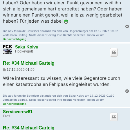
haben? Oder haben wir einen Punkt gewonnen, weil ihn
sich alle gemeinsam hart erarbeitet haben? Oder haben
wir nur einen Punkt geholt, weil alle zu wenig gearbeitet
haben? Für jeden was dabei
Die aev-forum.de-Betreiber distanzieren sich von Regensburger am 16.12.2025 19:32
verfassten Beitrag. Sollte dieser Beitrag Ihre Rechte verletzen, bitten wir um
Benachrichtigung
.
Saku Koivu
Hockeygott
Re: #34 Michael Garteig
B
17.12.2025 01:59
e
i
Wäre interessant zu wissen, wie viele Gegentore durch
t
einen katastrophalen Fehlpass eingeleitet wurden.
r
a
g
Die aev-forum.de-Betreiber distanzieren sich von Saku Koivu am 17.12.2025 01:59
verfassten Beitrag. Sollte dieser Beitrag Ihre Rechte verletzen, bitten wir um
Benachrichtigung
.
Servicecrew81
Profi
Re: #34 Michael Garteig