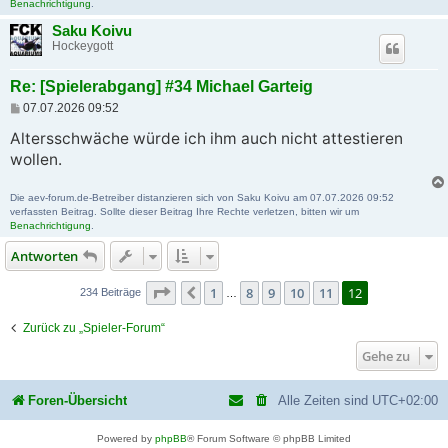
Benachrichtigung
.
Saku Koivu
Hockeygott
Re: [Spielerabgang] #34 Michael Garteig
B
07.07.2026 09:52
e
i
Altersschwäche würde ich ihm auch nicht attestieren
t
wollen.
r
a
g
Die aev-forum.de-Betreiber distanzieren sich von Saku Koivu am 07.07.2026 09:52
verfassten Beitrag. Sollte dieser Beitrag Ihre Rechte verletzen, bitten wir um
Benachrichtigung
.
Antworten
Seite
12
von
12
1
8
9
10
11
12
Vorherige
234 Beiträge
…
Zurück zu „Spieler-Forum“
Gehe zu
Foren-Übersicht
Alle Zeiten sind
UTC+02:00
Powered by
phpBB
® Forum Software © phpBB Limited