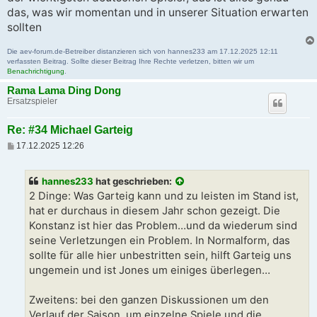
das, was wir momentan und in unserer Situation erwarten
sollten
Die aev-forum.de-Betreiber distanzieren sich von hannes233 am 17.12.2025 12:11
verfassten Beitrag. Sollte dieser Beitrag Ihre Rechte verletzen, bitten wir um
Benachrichtigung
.
Rama Lama Ding Dong
Ersatzspieler
Re: #34 Michael Garteig
B
17.12.2025 12:26
e
i
t
hannes233
hat geschrieben:
r
a
2 Dinge: Was Garteig kann und zu leisten im Stand ist,
g
hat er durchaus in diesem Jahr schon gezeigt. Die
Konstanz ist hier das Problem…und da wiederum sind
seine Verletzungen ein Problem. In Normalform, das
sollte für alle hier unbestritten sein, hilft Garteig uns
ungemein und ist Jones um einiges überlegen…
Zweitens: bei den ganzen Diskussionen um den
Verlauf der Saison, um einzelne Spiele und die