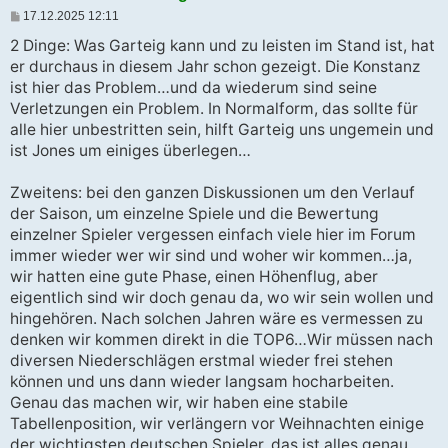
B
17.12.2025 12:11
e
i
2 Dinge: Was Garteig kann und zu leisten im Stand ist, hat
t
er durchaus in diesem Jahr schon gezeigt. Die Konstanz
r
a
ist hier das Problem…und da wiederum sind seine
g
Verletzungen ein Problem. In Normalform, das sollte für
alle hier unbestritten sein, hilft Garteig uns ungemein und
ist Jones um einiges überlegen…
Zweitens: bei den ganzen Diskussionen um den Verlauf
der Saison, um einzelne Spiele und die Bewertung
einzelner Spieler vergessen einfach viele hier im Forum
immer wieder wer wir sind und woher wir kommen…ja,
wir hatten eine gute Phase, einen Höhenflug, aber
eigentlich sind wir doch genau da, wo wir sein wollen und
hingehören. Nach solchen Jahren wäre es vermessen zu
denken wir kommen direkt in die TOP6…Wir müssen nach
diversen Niederschlägen erstmal wieder frei stehen
können und uns dann wieder langsam hocharbeiten.
Genau das machen wir, wir haben eine stabile
Tabellenposition, wir verlängern vor Weihnachten einige
der wichtigsten deutschen Spieler, das ist alles genau