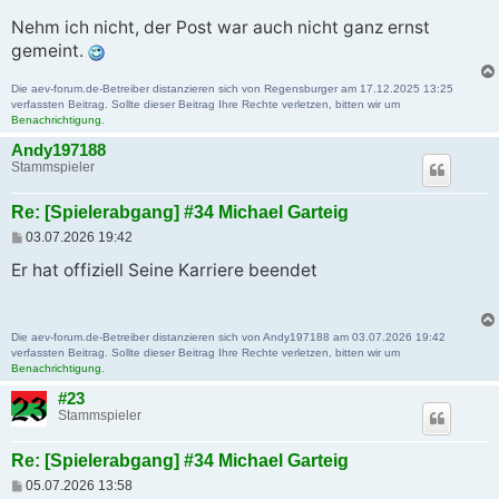
Nehm ich nicht, der Post war auch nicht ganz ernst
gemeint.
Die aev-forum.de-Betreiber distanzieren sich von Regensburger am 17.12.2025 13:25
verfassten Beitrag. Sollte dieser Beitrag Ihre Rechte verletzen, bitten wir um
Benachrichtigung
.
Andy197188
Stammspieler
Re: [Spielerabgang] #34 Michael Garteig
B
03.07.2026 19:42
e
i
Er hat offiziell Seine Karriere beendet
t
r
a
g
Die aev-forum.de-Betreiber distanzieren sich von Andy197188 am 03.07.2026 19:42
verfassten Beitrag. Sollte dieser Beitrag Ihre Rechte verletzen, bitten wir um
Benachrichtigung
.
#23
Stammspieler
Re: [Spielerabgang] #34 Michael Garteig
B
05.07.2026 13:58