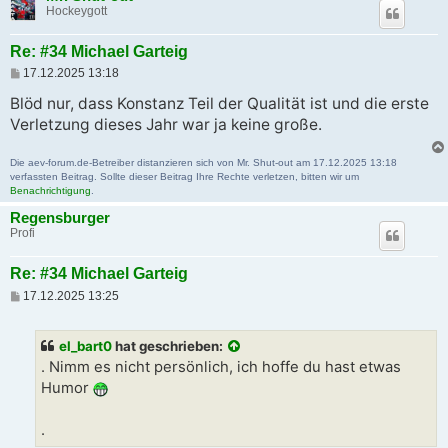
Hockeygott
Re: #34 Michael Garteig
B
17.12.2025 13:18
e
i
Blöd nur, dass Konstanz Teil der Qualität ist und die erste
t
Verletzung dieses Jahr war ja keine große.
r
a
g
Die aev-forum.de-Betreiber distanzieren sich von Mr. Shut-out am 17.12.2025 13:18
verfassten Beitrag. Sollte dieser Beitrag Ihre Rechte verletzen, bitten wir um
Benachrichtigung
.
Regensburger
Profi
Re: #34 Michael Garteig
B
17.12.2025 13:25
e
i
t
el_bart0
hat geschrieben:
r
a
. Nimm es nicht persönlich, ich hoffe du hast etwas
g
Humor
.