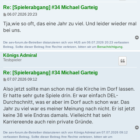
Re: [Spielerabgang] #34 Michael Garteig
B
06.07.2026 20:23
e
i
Tja,wie so oft, das eine Jahr zu viel. Und leider wieder mal
t
bei uns.
r
a
g
Die aev-forum.de-Betreiber distanzieren sich von HUS am 06.07.2026 20:23 verfassten
Beitrag. Sollte dieser Beitrag Ihre Rechte verletzen, bitten wir um
Benachrichtigung
.
Königs Admiral
Testspieler
Re: [Spielerabgang] #34 Michael Garteig
B
07.07.2026 09:12
e
i
Also jetzt sollte man schon mal die Kirche im Dorf lassen.
t
Er hatte sehr gute Spiele drin. Er war einfach DEL-
r
a
Durchschnitt, was er aber im Dorf auch schon war. Das
g
Jahr zu viel war es meiner Meinung nach nicht. Er ist jetzt
keine 38 wie Endras damals. Vielleicht hat sein
Karriereende auch rein private Gründe.
Die aev-forum.de-Betreiber distanzieren sich von Königs Admiral am 07.07.2026 09:12
verfassten Beitrag. Sollte dieser Beitrag Ihre Rechte verletzen, bitten wir um