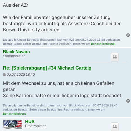
e
i
Aus der AZ:
t
r
a
Wie der Familienvater gegenüber unserer Zeitung
g
bestätigte, wird er künftig als Assistenz-Coach bei der
Brown University arbeiten.
Die aev-forum.de-Betreiber distanzieren sich von #23 am 05.07.2026 13:58 verfassten
Beitrag. Sollte dieser Beitrag Ihre Rechte verletzen, bitten wir um
Benachrichtigung
.
Black Navara
Stammspieler
Re: [Spielerabgang] #34 Michael Garteig
B
05.07.2026 18:40
e
i
Mit dem Wechsel zu uns, hat er sich keinen Gefallen
t
getan.
r
a
Seine Karriere hätte er mal lieber in Ingolstadt beendet.
g
Die aev-forum.de-Betreiber distanzieren sich von Black Navara am 05.07.2026 18:40
verfassten Beitrag. Sollte dieser Beitrag Ihre Rechte verletzen, bitten wir um
Benachrichtigung
.
HUS
Ersatzspieler