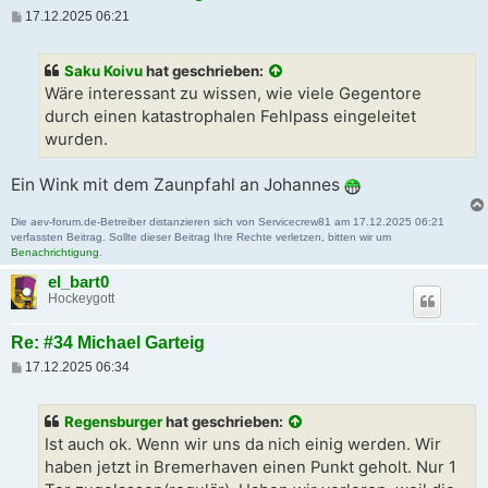
B
17.12.2025 06:21
e
i
t
Saku Koivu
hat geschrieben:
r
a
Wäre interessant zu wissen, wie viele Gegentore
g
durch einen katastrophalen Fehlpass eingeleitet
wurden.
Ein Wink mit dem Zaunpfahl an Johannes
Die aev-forum.de-Betreiber distanzieren sich von Servicecrew81 am 17.12.2025 06:21
verfassten Beitrag. Sollte dieser Beitrag Ihre Rechte verletzen, bitten wir um
Benachrichtigung
.
el_bart0
Hockeygott
Re: #34 Michael Garteig
B
17.12.2025 06:34
e
i
t
Regensburger
hat geschrieben:
r
a
Ist auch ok. Wenn wir uns da nich einig werden. Wir
g
haben jetzt in Bremerhaven einen Punkt geholt. Nur 1