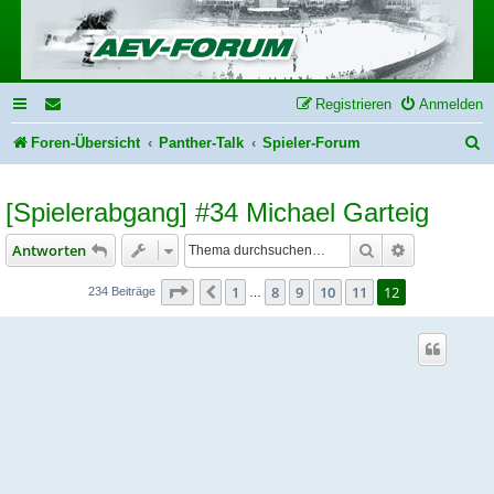
Registrieren
Anmelden
S
Foren-Übersicht
Panther-Talk
Spieler-Forum
u
[Spielerabgang] #34 Michael Garteig
c
h
Suche
Erweiterte S
Antworten
e
Seite
12
von
12
1
8
9
10
11
12
Vorherige
234 Beiträge
…