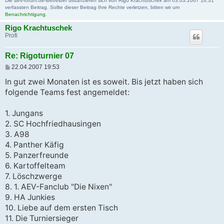
Die aev-forum.de-Betreiber distanzieren sich von Rigo Krachtuschek am 03.03.2007 16:31
verfassten Beitrag. Sollte dieser Beitrag Ihre Rechte verletzen, bitten wir um
Benachrichtigung
.
Rigo Krachtuschek
Profi
Re: Rigoturnier 07
B
22.04.2007 19:53
e
i
In gut zwei Monaten ist es soweit. Bis jetzt haben sich
t
folgende Teams fest angemeldet:
r
a
g
1. Jungans
2. SC Hochfriedhausingen
3. A98
4. Panther Käfig
5. Panzerfreunde
6. Kartoffelteam
7. Löschzwerge
8. 1. AEV-Fanclub "Die Nixen"
9. HA Junkies
10. Liebe auf dem ersten Tisch
11. Die Turniersieger