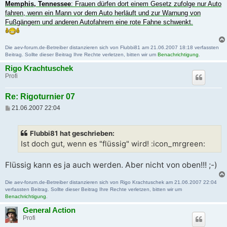
Memphis, Tennessee
: Frauen dürfen dort einem Gesetz zufolge nur Auto
fahren, wenn ein Mann vor dem Auto herläuft und zur Warnung von
Fußgängern und anderen Autofahrern eine rote Fahne schwenkt.
Die aev-forum.de-Betreiber distanzieren sich von Flubbi81 am 21.06.2007 18:18 verfassten
Beitrag. Sollte dieser Beitrag Ihre Rechte verletzen, bitten wir um
Benachrichtigung
.
Rigo Krachtuschek
Profi
Re: Rigoturnier 07
B
21.06.2007 22:04
e
i
t
Flubbi81 hat geschrieben:
r
a
Ist doch gut, wenn es "flüssig" wird! :icon_mrgreen:
g
Flüssig kann es ja auch werden. Aber nicht von oben!!! ;-)
Die aev-forum.de-Betreiber distanzieren sich von Rigo Krachtuschek am 21.06.2007 22:04
verfassten Beitrag. Sollte dieser Beitrag Ihre Rechte verletzen, bitten wir um
Benachrichtigung
.
General Action
Profi