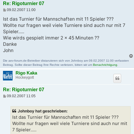
Re: Rigoturnier 07
B
09.02.2007 11:00
e
i
Ist das Turnier für Mannschaften mit 11 Spieler ???
t
Wollte nur fragen weil viele Turniere sind auch nur mit 7
r
a
Spieler.....
g
Wie wirds gespielt immer 2 x 45 Minuten ??
Danke
John
Die aev-forum.de-Betreiber distanzieren sich von Johnboy am 09.02.2007 11:00 verfassten
Beitrag. Sollte dieser Beitrag Ihre Rechte verletzen, bitten wir um
Benachrichtigung
.
Rigo Kaka
Hockeygott
Re: Rigoturnier 07
B
09.02.2007 11:05
e
i
t
Johnboy hat geschrieben:
r
a
Ist das Turnier für Mannschaften mit 11 Spieler ???
g
Wollte nur fragen weil viele Turniere sind auch nur mit
7 Spieler.....