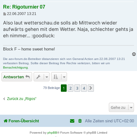
Re: Rigoturnier 07
B
22.06.2007 13:21
e
i
Also laut wetterschau.de solls ab Mittwoch wieder
t
aufwärts gehen mit dem Wetter. Naja, schlechter gehts ja
r
a
eh nimmer... :goodluck:
g
Block F – home sweet home!
Die aev-forum.de-Betreiber distanzieren sich von General Action am 22.06.2007 13:21
verfassten Beitrag. Sollte dieser Beitrag Ihre Rechte verletzen, bitten wir um
Benachrichtigung
.
Antworten
1
2
3
4
Nächste
79 Beiträge
Zurück zu „Rigos“
Gehe zu
Foren-Übersicht
Alle Zeiten sind
UTC+02:00
Powered by
phpBB
® Forum Software © phpBB Limited