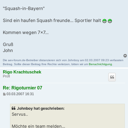
"Squash-in-Bayern"
Sind ein haufen Squash freunde... Sportler halt
Kommen wegen 7x7...
Gruß
John
Die aev-forum.de-Betreiber distanzieren sich von Johnboy am 02.03.2007 09:23 verfassten
Beitrag. Sollte dieser Beitrag Ihre Rechte verletzen, bitten wir um
Benachrichtigung
.
Rigo Krachtuschek
Profi
Re: Rigoturnier 07
B
03.03.2007 16:31
e
i
t
Johnboy hat geschrieben:
r
a
Servus..
g
Möchte ein team melden...