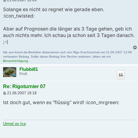
21.06.2007 12:09
e
i
Solange es nicht so regnet wie gerade eben.
t
:icon_twisted:
r
a
g
Aber auf Prognosen die länger als 3 Tage gehen, geb ich
auch nichts mehr. Ich schau ja schon seit 3 Tagen danach.
;-)
Die aev-forum.de-Betreiber distanzieren sich von Rigo Krachtuschek am 21.06.2007 12:09
verfassten Beitrag. Sollte dieser Beitrag Ihre Rechte verletzen, bitten wir um
Benachrichtigung
.
Flubbi81
Profi
Re: Rigoturnier 07
B
21.06.2007 18:18
e
i
Ist doch gut, wenn es "flüssig" wird! :icon_mrgreen:
t
r
a
g
Urmel on Ice