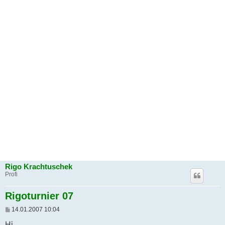
Rigo Krachtuschek
Profi
Rigoturnier 07
B
14.01.2007 10:04
e
i
Hi,