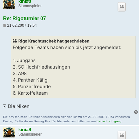
kini#8
Stammspieler
Re: Rigoturnier 07
B
21.02.2007 19:54
e
i
t
Rigo Krachtuschek hat geschrieben:
r
a
Folgende Teams haben sich bis jetzt angemeldet:
g
1. Jungans
2. SC Hochfriedhausingen
3. A98
4. Panther Käfig
5. Panzerfreunde
6. Kartoffelteam
7. Die Nixen
Die aev-forum.de-Betreiber distanzieren sich von kini#8 am 21.02.2007 19:54 verfassten
Beitrag. Sollte dieser Beitrag Ihre Rechte verletzen, bitten wir um
Benachrichtigung
.
kini#8
Stammspieler