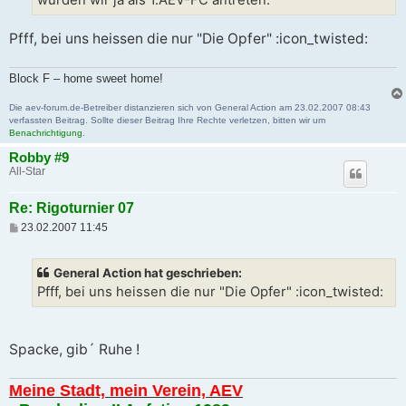
würden wir ja als 1.AEV-FC antreten.
Pfff, bei uns heissen die nur "Die Opfer" :icon_twisted:
Block F – home sweet home!
Die aev-forum.de-Betreiber distanzieren sich von General Action am 23.02.2007 08:43
verfassten Beitrag. Sollte dieser Beitrag Ihre Rechte verletzen, bitten wir um
Benachrichtigung
.
Robby #9
All-Star
Re: Rigoturnier 07
B
23.02.2007 11:45
e
i
t
General Action hat geschrieben:
r
a
Pfff, bei uns heissen die nur "Die Opfer" :icon_twisted:
g
Spacke, gib´ Ruhe !
Meine Stadt, mein Verein, AEV