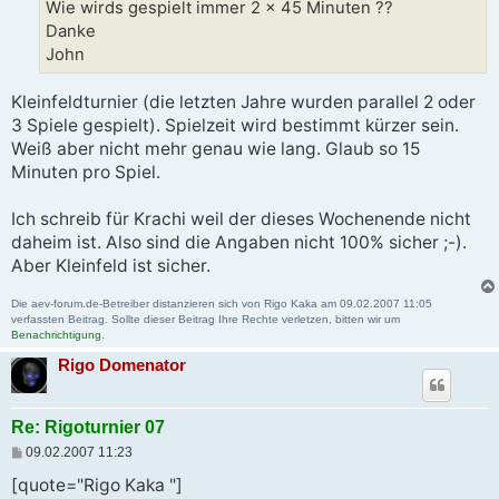
Wie wirds gespielt immer 2 x 45 Minuten ??
Danke
John
Kleinfeldturnier (die letzten Jahre wurden parallel 2 oder
3 Spiele gespielt). Spielzeit wird bestimmt kürzer sein.
Weiß aber nicht mehr genau wie lang. Glaub so 15
Minuten pro Spiel.
Ich schreib für Krachi weil der dieses Wochenende nicht
daheim ist. Also sind die Angaben nicht 100% sicher ;-).
Aber Kleinfeld ist sicher.
Die aev-forum.de-Betreiber distanzieren sich von Rigo Kaka am 09.02.2007 11:05
verfassten Beitrag. Sollte dieser Beitrag Ihre Rechte verletzen, bitten wir um
Benachrichtigung
.
Rigo Domenator
Re: Rigoturnier 07
B
09.02.2007 11:23
e
i
[quote="Rigo Kaka "]
t