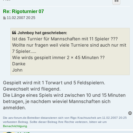
Re: Rigoturnier 07
B
11.02.2007 20:25
e
i
t
Johnboy hat geschrieben:
r
a
Ist das Turnier für Mannschaften mit 11 Spieler ???
g
Wollte nur fragen weil viele Turniere sind auch nur mit
7 Spieler.....
Wie wirds gespielt immer 2 x 45 Minuten ??
Danke
John
Gespielt wird mit 1 Torwart und 5 Feldspielern.
Gewechselt wird fliegend.
Die Länge eines Spiels wird zwischen 10 und 15 Minuten
betragen, je nachdem wieviel Mannschaften sich
anmelden.
Die aev-forum.de-Betreiber distanzieren sich von Rigo Krachtuschek am 11.02.2007 20:25
verfassten Beitrag. Sollte dieser Beitrag Ihre Rechte verletzen, bitten wir um
Benachrichtigung
.