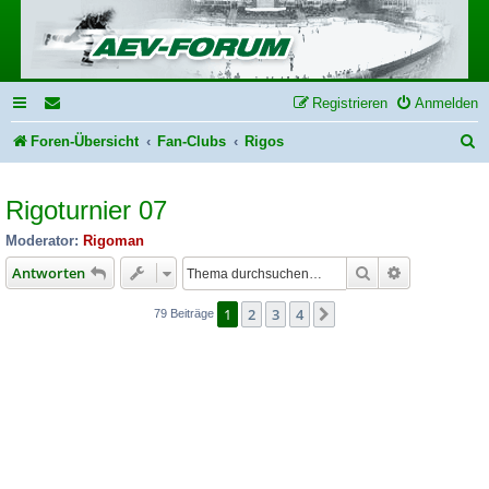
Registrieren
Anmelden
S
Foren-Übersicht
Fan-Clubs
Rigos
u
Rigoturnier 07
c
h
Moderator:
Rigoman
e
Suche
Erweiterte S
Antworten
1
2
3
4
Nächste
79 Beiträge