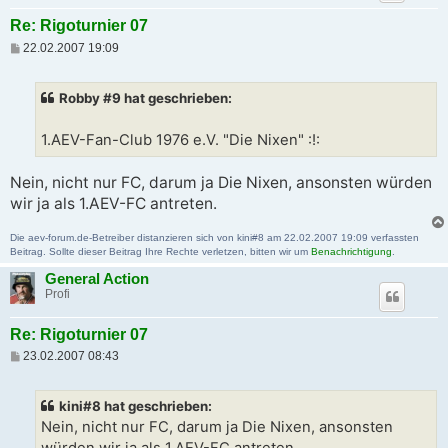
Re: Rigoturnier 07
B
22.02.2007 19:09
e
i
t
Robby #9 hat geschrieben:
r
a
g
1.AEV-Fan-Club 1976 e.V. "Die Nixen" :!:
Nein, nicht nur FC, darum ja Die Nixen, ansonsten würden
wir ja als 1.AEV-FC antreten.
Die aev-forum.de-Betreiber distanzieren sich von kini#8 am 22.02.2007 19:09 verfassten
Beitrag. Sollte dieser Beitrag Ihre Rechte verletzen, bitten wir um
Benachrichtigung
.
General Action
Profi
Re: Rigoturnier 07
B
23.02.2007 08:43
e
i
t
kini#8 hat geschrieben:
r
a
Nein, nicht nur FC, darum ja Die Nixen, ansonsten
g