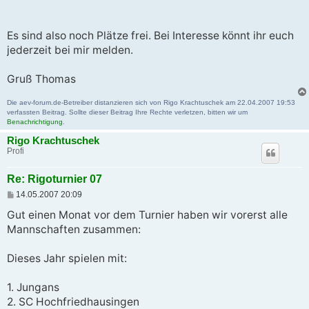
Es sind also noch Plätze frei. Bei Interesse könnt ihr euch
jederzeit bei mir melden.
Gruß Thomas
Die aev-forum.de-Betreiber distanzieren sich von Rigo Krachtuschek am 22.04.2007 19:53
verfassten Beitrag. Sollte dieser Beitrag Ihre Rechte verletzen, bitten wir um
Benachrichtigung
.
Rigo Krachtuschek
Profi
Re: Rigoturnier 07
B
14.05.2007 20:09
e
i
Gut einen Monat vor dem Turnier haben wir vorerst alle
t
Mannschaften zusammen:
r
a
g
Dieses Jahr spielen mit:
1. Jungans
2. SC Hochfriedhausingen