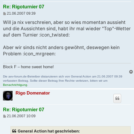
Re: Rigoturnier 07
B
21.06.2007 09:39
e
i
Will ja nix verschreien, aber so wies momentan aussieht
t
und die Aussichten sind, habt ihr mal wieder "Top"-Wetter
r
a
auf dem Turnier :icon_twisted:
g
Aber wir sinds nicht anders gewöhnt, deswegen kein
Problem :icon_mrgreen:
Block F – home sweet home!
Die aev-forum.de-Betreiber distanzieren sich von General Action am 21.06.2007 09:39
verfassten Beitrag. Sollte dieser Beitrag Ihre Rechte verletzen, bitten wir um
Benachrichtigung
.
Rigo Domenator
Re: Rigoturnier 07
B
21.06.2007 10:09
e
i
t
General Action hat geschrieben:
r