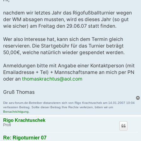
t
r
a
nachdem wir letztes Jahr das Rigofußballturnier wegen
g
der WM absagen mussten, wird es dieses Jahr (so gut
wie sicher) am Freitag den 29.06.07 statt finden.
Wer also Interesse hat, kann sich dem Termin gleich
reservieren. Die Startgebühr für das Turnier beträgt
50,00€, welche natürlich wieder gespendet werden.
Anmeldungen bitte mit Angabe einer Kontaktperson (mit
Emailadresse + Tel) + Mannschaftsname an mich per PN
oder an
thomaskrachtus@aol.com
Gruß Thomas
Die aev-forum.de-Betreiber distanzieren sich von Rigo Krachtuschek am 14.01.2007 10:04
verfassten Beitrag. Sollte dieser Beitrag Ihre Rechte verletzen, bitten wir um
Benachrichtigung
.
Rigo Krachtuschek
Profi
Re: Rigoturnier 07