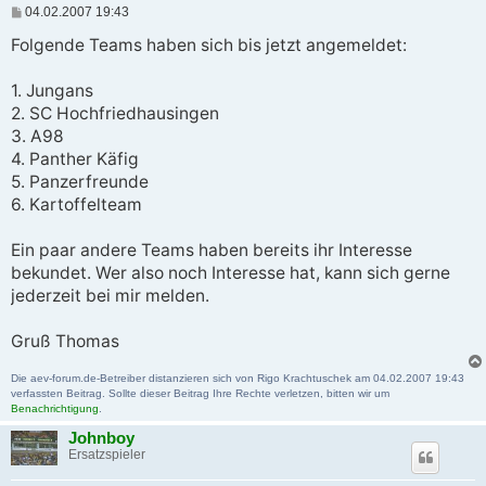
B
04.02.2007 19:43
e
i
Folgende Teams haben sich bis jetzt angemeldet:
t
r
a
1. Jungans
g
2. SC Hochfriedhausingen
3. A98
4. Panther Käfig
5. Panzerfreunde
6. Kartoffelteam
Ein paar andere Teams haben bereits ihr Interesse
bekundet. Wer also noch Interesse hat, kann sich gerne
jederzeit bei mir melden.
Gruß Thomas
Die aev-forum.de-Betreiber distanzieren sich von Rigo Krachtuschek am 04.02.2007 19:43
verfassten Beitrag. Sollte dieser Beitrag Ihre Rechte verletzen, bitten wir um
Benachrichtigung
.
Johnboy
Ersatzspieler