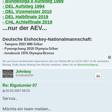
- Bundesliga II Aufstieg 1989
- DEL Aufstieg 1994
- DEL Vizemeister 2010
- DEL Halbfinale 2019
- CHL Achtelfinale 2019
...nur der AEV...
Deutsche Eishockey-Nationalmannschaft:
- Tampere 2023 WM-Silber
- Pyeongchang 2018 Olympia-Silber
- Innsbruck 1976 Olympia-Bronze
Die aev-forum.de-Betreiber distanzieren sich von Robby #9 am 23.02.2007 11:45 verfassten
Beitrag. Sollte dieser Beitrag Ihre Rechte verletzen, bitten wir um
Benachrichtigung
.
Johnboy
Ersatzspieler
Re: Rigoturnier 07
B
02.03.2007 09:23
e
i
Servus..
t
r
a
Möchte ein team melden...
g