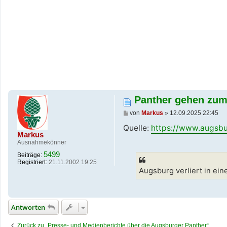
Panther gehen zum 
B
von
Markus
»
12.09.2025 22:45
e
i
Quelle:
https://www.augsbur
t
Markus
r
Ausnahmekönner
a
5499
g
Beiträge:
Registriert:
21.11.2002 19:25
Augsburg verliert in ei
Antworten
Zurück zu „Presse- und Medienberichte über die Augsburger Panther“