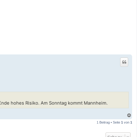
 am Ende hohes Risiko. Am Sonntag kommt Mannheim.
N
a
1 Beitrag • Seite
1
von
1
c
h
o
Gehe zu
b