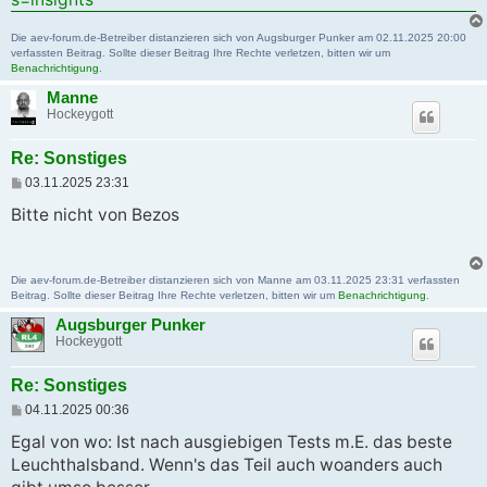
g
Die aev-forum.de-Betreiber distanzieren sich von Augsburger Punker am 02.11.2025 20:00
verfassten Beitrag. Sollte dieser Beitrag Ihre Rechte verletzen, bitten wir um
Benachrichtigung
.
Manne
Hockeygott
Re: Sonstiges
B
03.11.2025 23:31
e
i
Bitte nicht von Bezos
t
r
a
g
Die aev-forum.de-Betreiber distanzieren sich von Manne am 03.11.2025 23:31 verfassten
Beitrag. Sollte dieser Beitrag Ihre Rechte verletzen, bitten wir um
Benachrichtigung
.
Augsburger Punker
Hockeygott
Re: Sonstiges
B
04.11.2025 00:36
e
i
Egal von wo: Ist nach ausgiebigen Tests m.E. das beste
t
Leuchthalsband. Wenn's das Teil auch woanders auch
r
a