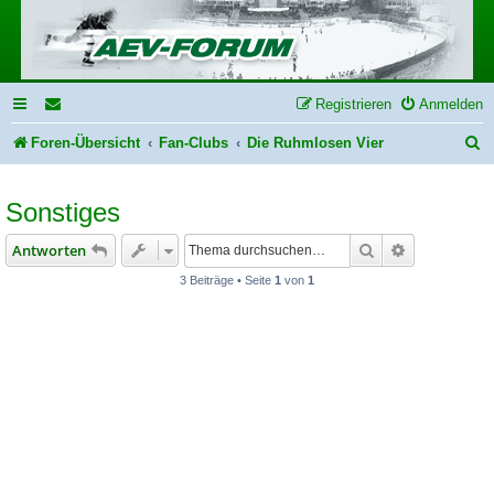
Registrieren
Anmelden
S
Foren-Übersicht
Fan-Clubs
Die Ruhmlosen Vier
u
Sonstiges
c
h
Suche
Erweiterte S
Antworten
e
3 Beiträge • Seite
1
von
1