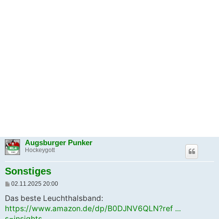
Augsburger Punker
Hockeygott
Sonstiges
B
02.11.2025 20:00
e
i
Das beste Leuchthalsband:
t
https://www.amazon.de/dp/B0DJNV6QLN?ref ...
r
a
s=insights