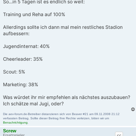
i
So...in 5 Tagen ist es endlich so weit:
t
r
a
Training und Reha auf 100%
g
Allerdings sollte ich dann mal mein restliches Stadion
aufbessern:
Jugendinternat: 40%
Cheerleader: 35%
Scout: 5%
Marketing: 38%
Was würdet ihr mir empfehlen als nächstes auszubauen?
Ich schätze mal Jugi, oder?
Die aev-forum.de-Betreiber distanzieren sich von Beaver #21 am 09.11.2008 21:12
verfassten Beitrag. Sollte dieser Beitrag Ihre Rechte verletzen, bitten wir um
Benachrichtigung
.
Screw
Ersatzspieler