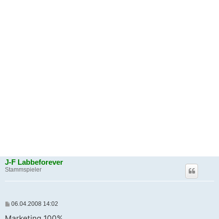
J-F Labbeforever
Stammspieler
B
06.04.2008 14:02
e
i
Marketing 100%.