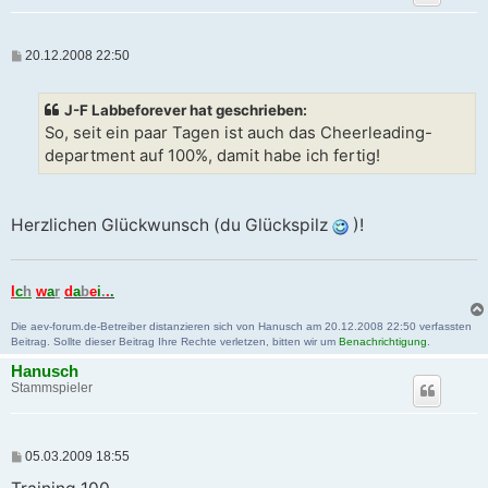
B
20.12.2008 22:50
e
i
t
J-F Labbeforever hat geschrieben:
r
a
So, seit ein paar Tagen ist auch das Cheerleading-
g
department auf 100%, damit habe ich fertig!
Herzlichen Glückwunsch (du Glückspilz
)!
I
c
h
w
a
r
d
a
b
e
i
.
.
.
Die aev-forum.de-Betreiber distanzieren sich von Hanusch am 20.12.2008 22:50 verfassten
Beitrag. Sollte dieser Beitrag Ihre Rechte verletzen, bitten wir um
Benachrichtigung
.
Hanusch
Stammspieler
B
05.03.2009 18:55
e
i