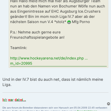
a
Halli Hallo meld mich mal hier als Augsburger Team
g
nun an hab den Namen von Bochumer Wölfe nun auch
aus Eingenintresse auf EHC Augsburg Ice.Crushers
geändert! Bin im mom noch Liga IV.7 aber ab der
nächsten Saison nun V.4 *stolz*
Mfg Porno
P.s.: Nehme auch gerne eure
Freunschaftsspielangebote an!
Teamlink:
http://www.hockeyarena.net/de/index.php ...
m_id=20995
Und in der IV.7 bist du auch net, dass ist nämlich meine
Liga.
I
c
h
w
a
r
d
a
b
e
i
.
.
.
Die aev-forum.de-Betreiber distanzieren sich von Hanusch am 05.04.2009 22:45 verfassten