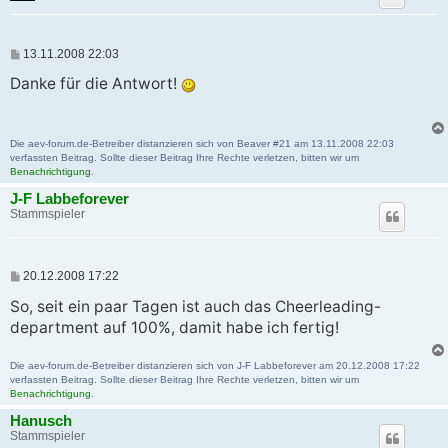
B
13.11.2008 22:03
e
i
Danke für die Antwort!
t
r
a
g
Die aev-forum.de-Betreiber distanzieren sich von Beaver #21 am 13.11.2008 22:03
verfassten Beitrag. Sollte dieser Beitrag Ihre Rechte verletzen, bitten wir um
Benachrichtigung
.
J-F Labbeforever
Stammspieler
B
20.12.2008 17:22
e
i
So, seit ein paar Tagen ist auch das Cheerleading-
t
department auf 100%, damit habe ich fertig!
r
a
g
Die aev-forum.de-Betreiber distanzieren sich von J-F Labbeforever am 20.12.2008 17:22
verfassten Beitrag. Sollte dieser Beitrag Ihre Rechte verletzen, bitten wir um
Benachrichtigung
.
Hanusch
Stammspieler