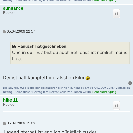
Beitrag. Sollte dieser Beitrag Ihre Rechte verletzen, bitten wir um
Benachrichtigung
.
sundance
Rookie
B
05.04.2009 22:57
e
i
t
Hanusch hat geschrieben:
r
a
Und in der IV.7 bist du auch net, dass ist nämlich meine
g
Liga.
Der ist halt komplett im falschen Film
Die aev-forum.de-Betreiber distanzieren sich von sundance am 05.04.2009 22:57 verfassten
Beitrag. Sollte dieser Beitrag Ihre Rechte verletzen, bitten wir um
Benachrichtigung
.
hilfe 11
Rookie
B
06.04.2009 15:09
e
i
Jugendinternat ist endlich pünktlich zu der