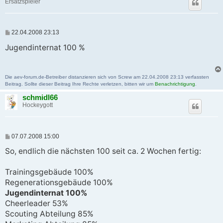
Ersatzspieler
B
22.04.2008 23:13
e
i
Jugendinternat 100 %
t
r
a
g
Die aev-forum.de-Betreiber distanzieren sich von Screw am 22.04.2008 23:13 verfassten
Beitrag. Sollte dieser Beitrag Ihre Rechte verletzen, bitten wir um
Benachrichtigung
.
schmidl66
Hockeygott
B
07.07.2008 15:00
e
i
So, endlich die nächsten 100 seit ca. 2 Wochen fertig:
t
r
a
Trainingsgebäude 100%
g
Regenerationsgebäude 100%
Jugendinternat 100%
Cheerleader 53%
Scouting Abteilung 85%