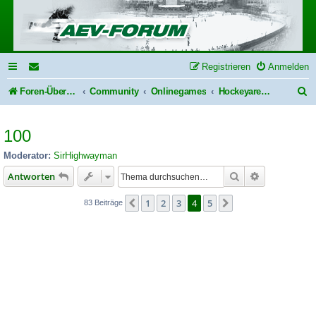
Registrieren
Anmelden
S
Foren-Übersicht
Community
Onlinegames
Hockeyarena.net
u
100
c
h
Moderator:
SirHighwayman
e
Suche
Erweiterte S
Antworten
1
2
3
4
5
Vorherige
Nächste
83 Beiträge