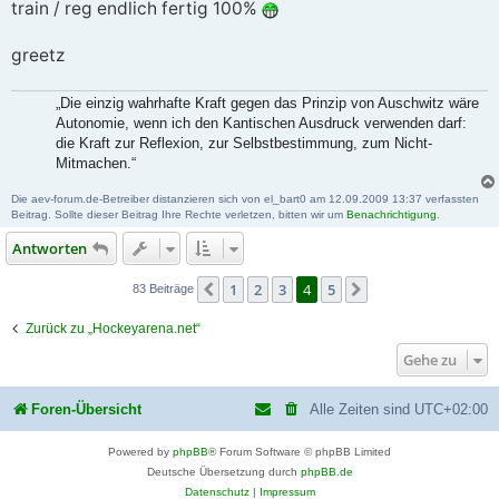
i
train / reg endlich fertig 100%
t
r
a
greetz
g
„Die einzig wahrhafte Kraft gegen das Prinzip von Auschwitz wäre
Autonomie, wenn ich den Kantischen Ausdruck verwenden darf:
die Kraft zur Reflexion, zur Selbstbestimmung, zum Nicht-
Mitmachen.“
Die aev-forum.de-Betreiber distanzieren sich von el_bart0 am 12.09.2009 13:37 verfassten
Beitrag. Sollte dieser Beitrag Ihre Rechte verletzen, bitten wir um
Benachrichtigung
.
Antworten
1
2
3
4
5
Vorherige
Nächste
83 Beiträge
Zurück zu „Hockeyarena.net“
Gehe zu
Foren-Übersicht
Alle Zeiten sind
UTC+02:00
Powered by
phpBB
® Forum Software © phpBB Limited
Deutsche Übersetzung durch
phpBB.de
Datenschutz
|
Impressum