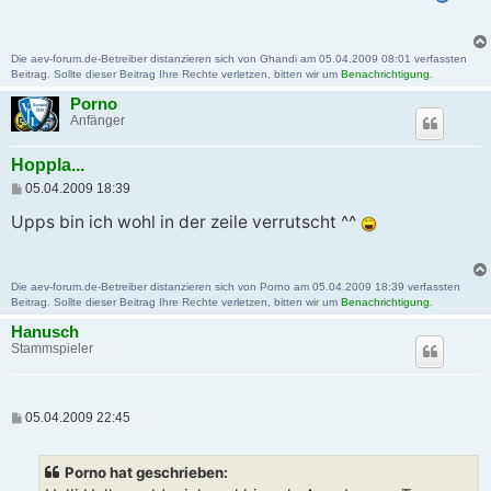
t
r
a
g
Die aev-forum.de-Betreiber distanzieren sich von Ghandi am 05.04.2009 08:01 verfassten
Beitrag. Sollte dieser Beitrag Ihre Rechte verletzen, bitten wir um
Benachrichtigung
.
Porno
Anfänger
Hoppla...
B
05.04.2009 18:39
e
i
Upps bin ich wohl in der zeile verrutscht ^^
t
r
a
g
Die aev-forum.de-Betreiber distanzieren sich von Porno am 05.04.2009 18:39 verfassten
Beitrag. Sollte dieser Beitrag Ihre Rechte verletzen, bitten wir um
Benachrichtigung
.
Hanusch
Stammspieler
B
05.04.2009 22:45
e
i
t
Porno hat geschrieben:
r