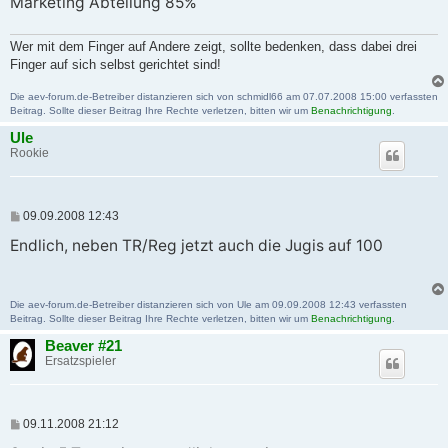
Marketing Abteilung 85%
Wer mit dem Finger auf Andere zeigt, sollte bedenken, dass dabei drei
Finger auf sich selbst gerichtet sind!
Die aev-forum.de-Betreiber distanzieren sich von schmidl66 am 07.07.2008 15:00 verfassten
Beitrag. Sollte dieser Beitrag Ihre Rechte verletzen, bitten wir um
Benachrichtigung
.
Ule
Rookie
B
09.09.2008 12:43
e
i
Endlich, neben TR/Reg jetzt auch die Jugis auf 100
t
r
a
g
Die aev-forum.de-Betreiber distanzieren sich von Ule am 09.09.2008 12:43 verfassten
Beitrag. Sollte dieser Beitrag Ihre Rechte verletzen, bitten wir um
Benachrichtigung
.
Beaver #21
Ersatzspieler
B
09.11.2008 21:12
e