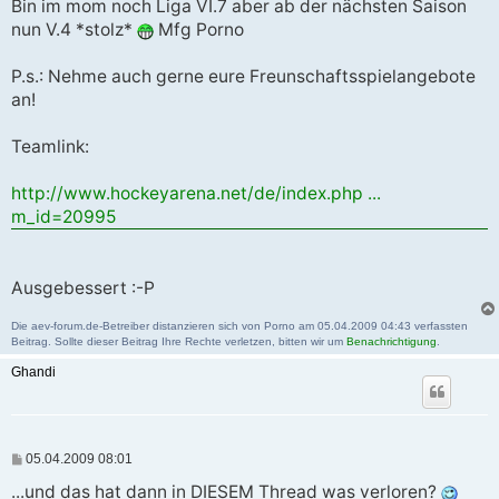
Bin im mom noch Liga VI.7 aber ab der nächsten Saison
nun V.4 *stolz*
Mfg Porno
P.s.: Nehme auch gerne eure Freunschaftsspielangebote
an!
Teamlink:
http://www.hockeyarena.net/de/index.php ...
m_id=20995
Ausgebessert :-P
Die aev-forum.de-Betreiber distanzieren sich von Porno am 05.04.2009 04:43 verfassten
Beitrag. Sollte dieser Beitrag Ihre Rechte verletzen, bitten wir um
Benachrichtigung
.
Ghandi
B
05.04.2009 08:01
e
i
...und das hat dann in DIESEM Thread was verloren?