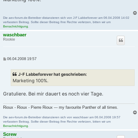
t
r
a
g
Die aev-forum.de-Betreiber distanzieren sich von J-F Labbeforever am 06.04.2008 14:02
verfassten Beitrag. Sollte dieser Beitrag Ihre Rechte verletzen, bitten wir um
Benachrichtigung
.
waschbaer
Rookie
B
06.04.2008 19:57
e
i
t
J-F Labbeforever hat geschrieben:
r
a
Marketing 100%.
g
Gratuliere. Bei mir dauert es noch vier Tage.
Rioux - Rioux - Pierre Rioux --- my favourite Panther of all times.
Die aev-forum.de-Betreiber distanzieren sich von waschbaer am 06.04.2008 19:57
verfassten Beitrag. Sollte dieser Beitrag Ihre Rechte verletzen, bitten wir um
Benachrichtigung
.
Screw