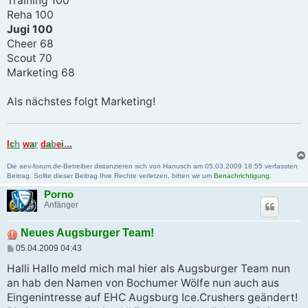
Training 100
t
Reha 100
r
a
Jugi 100
g
Cheer 68
Scout 70
Marketing 68
Als nächstes folgt Marketing!
I
c
h
w
a
r
d
a
b
e
i
.
.
.
Die aev-forum.de-Betreiber distanzieren sich von Hanusch am 05.03.2009 18:55 verfassten
Beitrag. Sollte dieser Beitrag Ihre Rechte verletzen, bitten wir um
Benachrichtigung
.
Porno
Anfänger
Neues Augsburger Team!
B
05.04.2009 04:43
e
i
Halli Hallo meld mich mal hier als Augsburger Team nun
t
an hab den Namen von Bochumer Wölfe nun auch aus
r
a
Eingenintresse auf EHC Augsburg Ice.Crushers geändert!
g