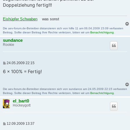
t
Doppelziehung fertig!!!
r
a
g
Eishüpfer Schwaben
was sonst
Die aev-forum.de-Betreiber distanzieren sich von hilfe 11 am 06.04.2009 15:09 verfassten
Beitrag. Sollte dieser Beitrag Ihre Rechte verletzen, bitten wir um
Benachrichtigung
.
sundance
Rookie
B
24.05.2009 22:15
e
i
6 x 100% = Fertig!
t
r
a
g
Die aev-forum.de-Betreiber distanzieren sich von sundance am 24.05.2009 22:15 verfassten
Beitrag. Sollte dieser Beitrag Ihre Rechte verletzen, bitten wir um
Benachrichtigung
.
el_bart0
Hockeygott
B
12.09.2009 13:37
e