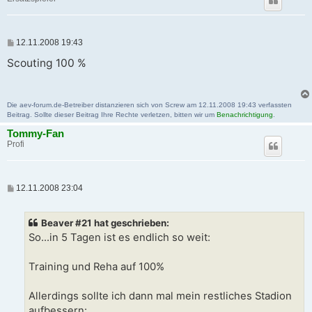
B
12.11.2008 19:43
e
i
Scouting 100 %
t
r
a
g
Die aev-forum.de-Betreiber distanzieren sich von Screw am 12.11.2008 19:43 verfassten
Beitrag. Sollte dieser Beitrag Ihre Rechte verletzen, bitten wir um
Benachrichtigung
.
Tommy-Fan
Profi
B
12.11.2008 23:04
e
i
t
Beaver #21 hat geschrieben:
r
a
So...in 5 Tagen ist es endlich so weit:
g
Training und Reha auf 100%
Allerdings sollte ich dann mal mein restliches Stadion
aufbessern: