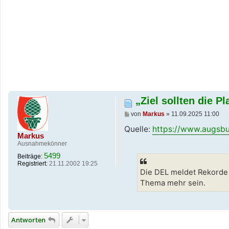
„Ziel sollten die P
B
von
Markus
»
11.09.2025 11:00
e
i
Quelle:
https://www.augsbur
t
Markus
r
Ausnahmekönner
a
5499
g
Beiträge:
Registriert:
21.11.2002 19:25
Die DEL meldet Rekorde 
Thema mehr sein.
Antworten