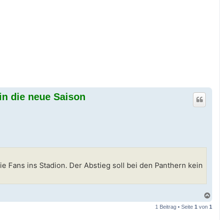
 in die neue Saison
Fans ins Stadion. Der Abstieg soll bei den Panthern kein
N
a
1 Beitrag • Seite
1
von
1
c
h